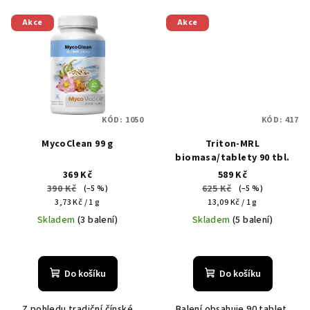
Akce
Akce
KÓD:
1050
KÓD:
417
MycoClean 99 g
Triton-MRL
biomasa/tablety 90 tbl.
369 Kč
589 Kč
390 Kč
625 Kč
(–5 %)
(–5 %)
Měrná
Měrná
3,73 Kč / 1 g
13,09 Kč / 1 g
cena:
cena:
Skladem
(3 balení)
Skladem
(5 balení)
Průměrné
hodnocení
produktu
Do košíku
Do košíku
je
5,0
Z pohledu tradiční čínské
Balení obsahuje 90 tablet.