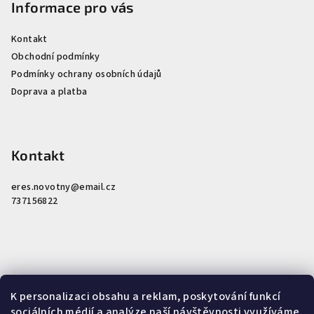
Informace pro vás
Kontakt
Obchodní podmínky
Podmínky ochrany osobních údajů
Doprava a platba
Kontakt
eres.novotny
@
email.cz
737156822
Nákupní košík
K personalizaci obsahu a reklam, poskytování funkcí
sociálních médií a analýze naší návštěvnosti využíváme