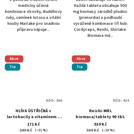
z
medicíny účinná
Každá tableta obsahuje 500
5
kombinace slzovky, Buddhovy
mg biomasy zárodků plodnic
hvězdiček.
ruky, semínek lotosu a vitální
(primordia) a podhoubí
houby Maitake pro snadnou
vyvážené kombinace tří hub:
přípravu nápoje...
Cordyceps, Reishi, Shiitake.
Biomasa má...
Akce
Akce
Tip
Tip
KÓD:
360
KÓD:
414
HLÍVA ÚSTŘIČNÁ s
Reishi-MRL
lactobacily a vitamínem C
biomasa/tablety 90 tbl.
60 kapslí
171 Kč
539 Kč
249 Kč
599 Kč
(–31 %)
(–10 %)