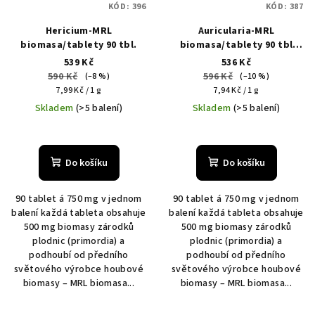
KÓD:
396
KÓD:
387
Hericium-MRL
Auricularia-MRL
biomasa/tablety 90 tbl.
biomasa/tablety 90 tbl
(MRLauri)
539 Kč
536 Kč
590 Kč
596 Kč
(–8 %)
(–10 %)
Měrná
Měrná
7,99 Kč / 1 g
7,94 Kč / 1 g
cena:
cena:
Skladem
(>5 balení)
Skladem
(>5 balení)
Do košíku
Do košíku
90 tablet á 750 mg v jednom
90 tablet á 750 mg v jednom
balení každá tableta obsahuje
balení každá tableta obsahuje
500 mg biomasy zárodků
500 mg biomasy zárodků
plodnic (primordia) a
plodnic (primordia) a
podhoubí od předního
podhoubí od předního
světového výrobce houbové
světového výrobce houbové
biomasy – MRL biomasa...
biomasy – MRL biomasa...