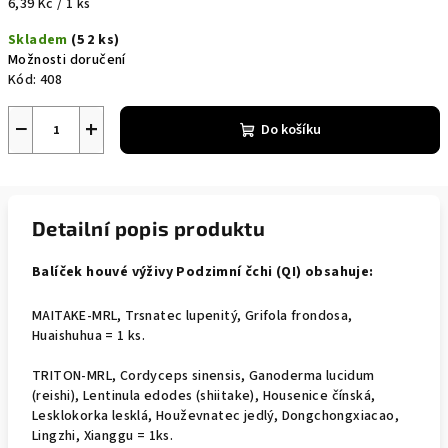
Měrná
6,39 Kč / 1 ks
cena:
Skladem
(5 2 ks)
Možnosti doručení
Kód:
408
−
+
Do košíku
Detailní popis produktu
Balíček houvé výživy Podzimní čchi (QI) obsahuje:
MAITAKE-MRL, Trsnatec lupenitý, Grifola frondosa,
Huaishuhua = 1 ks.
TRITON-MRL, Cordyceps sinensis, Ganoderma lucidum
(reishi), Lentinula edodes (shiitake), Housenice čínská,
Lesklokorka lesklá, Houževnatec jedlý, Dongchongxiacao,
Lingzhi, Xianggu = 1ks.