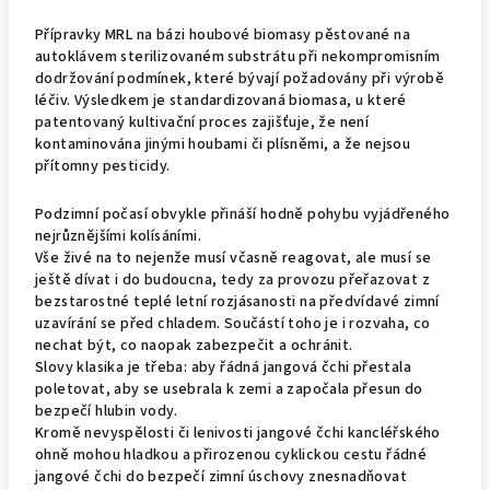
Přípravky MRL na bázi houbové biomasy pěstované na
autoklávem sterilizovaném substrátu při nekompromisním
dodržování podmínek, které bývají požadovány při výrobě
léčiv. Výsledkem je standardizovaná biomasa, u které
patentovaný kultivační proces zajišťuje, že není
kontaminována jinými houbami či plísněmi, a že nejsou
přítomny pesticidy.
Podzimní počasí obvykle přináší hodně pohybu vyjádřeného
nejrůznějšími kolísáními.
Vše živé na to nejenže musí včasně reagovat, ale musí se
ještě dívat i do budoucna, tedy za provozu přeřazovat z
bezstarostné teplé letní rozjásanosti na předvídavé zimní
uzavírání se před chladem. Součástí toho je i rozvaha, co
nechat být, co naopak zabezpečit a ochránit.
Slovy klasika je třeba: aby řádná jangová čchi přestala
poletovat, aby se usebrala k zemi a započala přesun do
bezpečí hlubin vody.
Kromě nevyspělosti či lenivosti jangové čchi kancléřského
ohně mohou hladkou a přirozenou cyklickou cestu řádné
jangové čchi do bezpečí zimní úschovy znesnadňovat