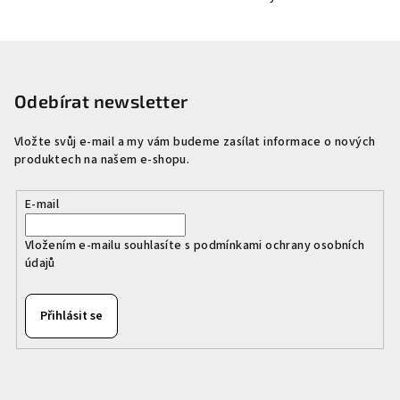
Z
á
p
Odebírat newsletter
a
Vložte svůj e-mail a my vám budeme zasílat informace o nových
t
produktech na našem e-shopu.
í
E-mail
Vložením e-mailu souhlasíte s
podmínkami ochrany osobních
údajů
Přihlásit se