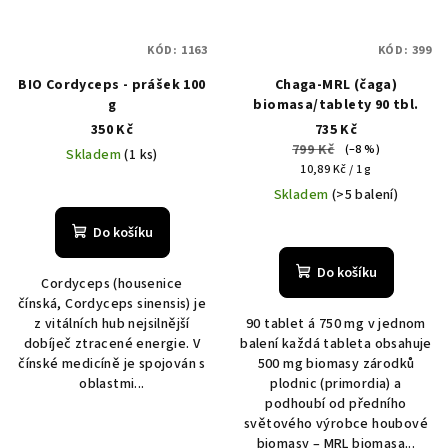
KÓD:
1163
KÓD:
399
BIO Cordyceps - prášek 100
Chaga-MRL (čaga)
g
biomasa/tablety 90 tbl.
350 Kč
735 Kč
799 Kč
(–8 %)
Skladem
(1 ks)
Měrná
10,89 Kč / 1 g
cena:
Skladem
(>5 balení)
Do košíku
Do košíku
Cordyceps (housenice
čínská, Cordyceps sinensis) je
z vitálních hub nejsilnější
90 tablet á 750 mg v jednom
dobíječ ztracené energie. V
balení každá tableta obsahuje
čínské medicíně je spojován s
500 mg biomasy zárodků
oblastmi...
plodnic (primordia) a
podhoubí od předního
světového výrobce houbové
biomasy – MRL biomasa...