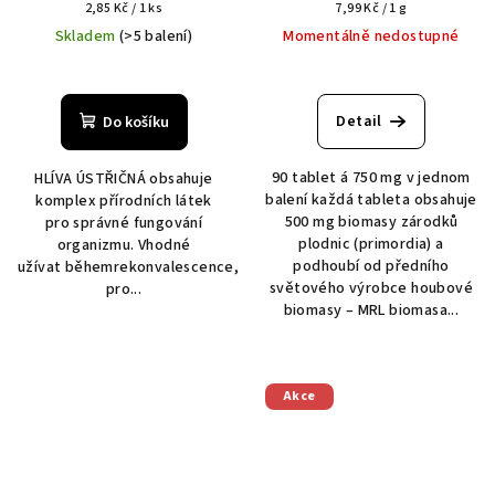
Měrná
Měrná
2,85 Kč / 1 ks
7,99 Kč / 1 g
cena:
cena:
Skladem
(>5 balení)
Momentálně nedostupné
Detail
Do košíku
90 tablet á 750 mg v jednom
HLÍVA ÚSTŘIČNÁ obsahuje
balení každá tableta obsahuje
komplex přírodních látek
500 mg biomasy zárodků
pro správné fungování
plodnic (primordia) a
organizmu. Vhodné
podhoubí od předního
užívat běhemrekonvalescence,
světového výrobce houbové
pro...
biomasy – MRL biomasa...
Akce