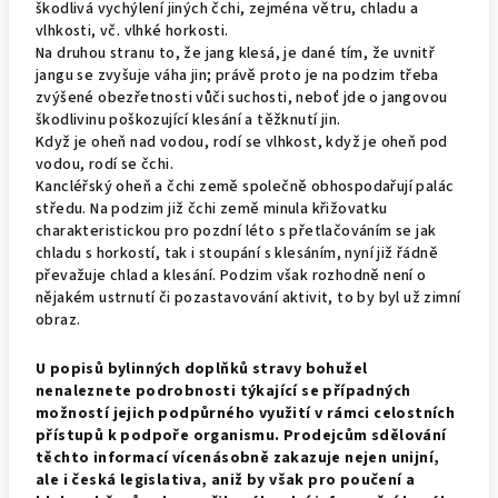
škodlivá vychýlení jiných čchi, zejména větru, chladu a
vlhkosti, vč. vlhké horkosti.
Na druhou stranu to, že jang klesá, je dané tím, že uvnitř
jangu se zvyšuje váha jin; právě proto je na podzim třeba
zvýšené obezřetnosti vůči suchosti, neboť jde o jangovou
škodlivinu poškozující klesání a těžknutí jin.
Když je oheň nad vodou, rodí se vlhkost, když je oheň pod
vodou, rodí se čchi.
Kancléřský oheň a čchi země společně obhospodařují palác
středu. Na podzim již čchi země minula křižovatku
charakteristickou pro pozdní léto s přetlačováním se jak
chladu s horkostí, tak i stoupání s klesáním, nyní již řádně
převažuje chlad a klesání. Podzim však rozhodně není o
nějakém ustrnutí či pozastavování aktivit, to by byl už zimní
obraz.
U popisů bylinných doplňků stravy bohužel
nenaleznete podrobnosti týkající se případných
možností jejich podpůrného využití v rámci celostních
přístupů k podpoře organismu. Prodejcům sdělování
těchto informací vícenásobně zakazuje nejen unijní,
ale i česká legislativa, aniž by však pro poučení a