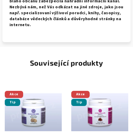
blaho občanů zabezpečila náhradní informační kanál.
Nezbývá nám, než Vás odkázat na jiné zdroje, jako jsou
např. specializovaní výživoví poradci, knihy, časopisy,
databáze vědeckých článků a důvěryhodné stránky na
internetu.
Související produkty
Akce
Akce
Tip
Tip