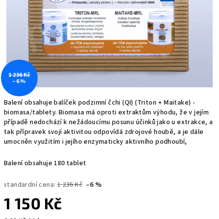
1 236 Kč
–6 %
Balení obsahuje balíček podzimní čchi (QI) (Triton + Maitake) -
biomasa/tablety. Biomasa má oproti extraktům výhodu, že v jejím
případě nedochází k nežádoucímu posunu účinků jako u extrakce, a
tak přípravek svojí aktivitou odpovídá zdrojové houbě, a je dále
umocněn využitím i jejího enzymaticky aktivního podhoubí,
Balení obsahuje 180 tablet
standardní cena:
1 236 Kč
–6 %
1 150 Kč