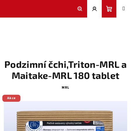
Přejít
na
obsah
Nákupní
Hledat
Přihlášení
košík
Podzimní čchi,Triton-MRL a
Maitake-MRL 180 tablet
MRL
Akce