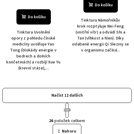
Do košíku
Do košíku
Tinktura Námořníkův
krok rozptyluje Nei Feng
Tinktura Uvolnění
(vnitřní vítr) a odvádí Shi a
opory z pohledu čínské
Tan (vlhkost a hlen). Díky
medicíny uvolňuje Yao
oslabené energii Qi Sleziny se
Tong (blokády energie v
v organismu začíná...
bedrech a dolních
končetinách) a rozbíjí Xue Yu
(krevní stáze),...
Načíst 12 dalších
S
1
3
t
O
r
26
položek celkem
á
v
n
l
Nahoru
k