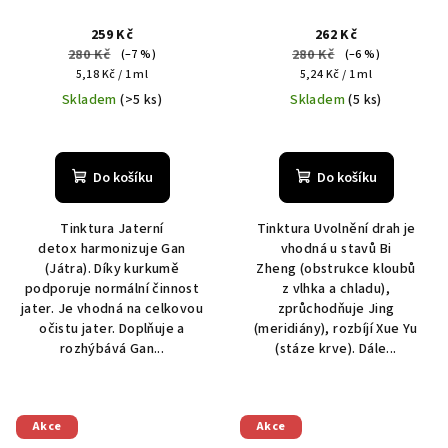
259 Kč
262 Kč
280 Kč
280 Kč
(–7 %)
(–6 %)
Měrná
Měrná
5,18 Kč / 1 ml
5,24 Kč / 1 ml
cena:
cena:
Skladem
(>5 ks)
Skladem
(5 ks)
Do košíku
Do košíku
Tinktura Jaterní
Tinktura Uvolnění drah je
detox harmonizuje Gan
vhodná u stavů Bi
(Játra). Díky kurkumě
Zheng (obstrukce kloubů
podporuje normální činnost
z vlhka a chladu),
jater. Je vhodná na celkovou
zprůchodňuje Jing
očistu jater. Doplňuje a
(meridiány), rozbíjí Xue Yu
rozhýbává Gan...
(stáze krve). Dále...
Akce
Akce