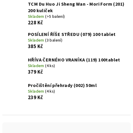
TCM Du Huo Ji Sheng Wan - Mori Form (201)
200 kuliček
Skladem
(>5 balení)
228 Kč
POSÍLENÍ ŘÍŠE STŘEDU (079) 100 tablet
Skladem
(3 balení)
385 Kč
HŘÍVA ČERNÉHO VRANÍKA (119) 100tablet
Skladem
(4 ks)
379 Kč
Pročištění přehrady (002) 50ml
Skladem
(4 ks)
239 Kč
Ř