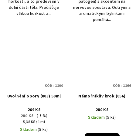
horkosti, a to především v
patogen) s akcentem na
dolní části těla. Pročišťuje
nervovou soustavu. Ostrými a
vlhkou horkost a...
aromatickými bylinkami
pomáhá...
KÓD:
1100
KÓD:
1166
Uvolnění opory (003) 50ml
Námořníkův krok (056)
269 Kč
280 Kč
280 Kč
(–3 %)
Skladem
(5 ks)
Měrná
5,38 Kč / 1 ml
cena:
Skladem
(5 ks)