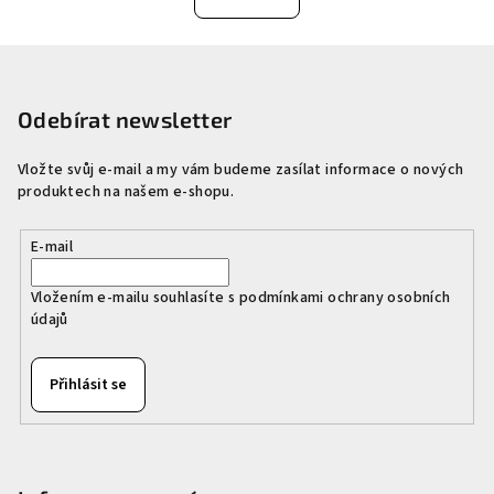
á
o
d
v
Z
a
á
n
á
c
í
í
p
Odebírat newsletter
p
a
r
Vložte svůj e-mail a my vám budeme zasílat informace o nových
t
v
produktech na našem e-shopu.
í
k
y
E-mail
v
ý
Vložením e-mailu souhlasíte s
podmínkami ochrany osobních
p
údajů
i
s
Přihlásit se
u