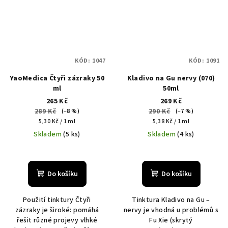
KÓD:
1047
KÓD:
1091
YaoMedica Čtyři zázraky 50
Kladivo na Gu nervy (070)
ml
50ml
265 Kč
269 Kč
289 Kč
290 Kč
(–8 %)
(–7 %)
Měrná
Měrná
5,30 Kč / 1 ml
5,38 Kč / 1 ml
cena:
cena:
Skladem
(5 ks)
Skladem
(4 ks)
Do košíku
Do košíku
Použití tinktury Čtyři
Tinktura Kladivo na Gu –
zázraky je široké: pomáhá
nervy je vhodná u problémů s
řešit různé projevy vlhké
Fu Xie (skrytý