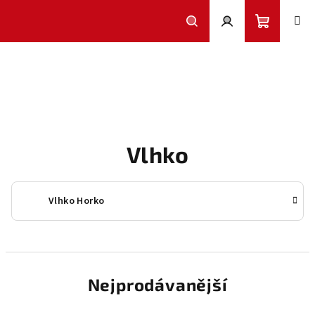
Přejít
na
obsah
Nákupní
Hledat
Přihlášení
košík
Vlhko
Vlhko Horko
Nejprodávanější