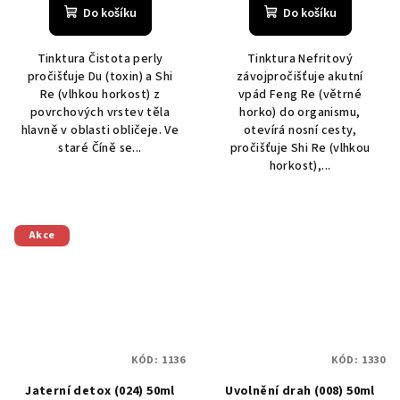
Do košíku
Do košíku
Tinktura Čistota perly
Tinktura Nefritový
pročišťuje Du (toxin) a Shi
závojpročišťuje akutní
Re (vlhkou horkost) z
vpád Feng Re (větrné
povrchových vrstev těla
horko) do organismu,
hlavně v oblasti obličeje. Ve
otevírá nosní cesty,
staré Číně se...
pročišťuje Shi Re (vlhkou
horkost),...
Akce
KÓD:
1136
KÓD:
1330
Jaterní detox (024) 50ml
Uvolnění drah (008) 50ml