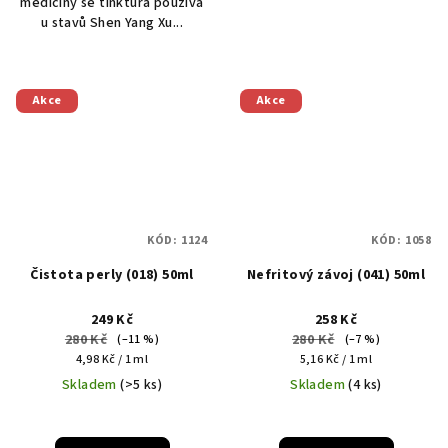
medicíny se tinktura používá
u stavů Shen Yang Xu...
Akce
Akce
KÓD:
1124
KÓD:
1058
Čistota perly (018) 50ml
Nefritový závoj (041) 50ml
249 Kč
258 Kč
280 Kč
280 Kč
(–11 %)
(–7 %)
Měrná
Měrná
4,98 Kč / 1 ml
5,16 Kč / 1 ml
cena:
cena:
Skladem
(>5 ks)
Skladem
(4 ks)