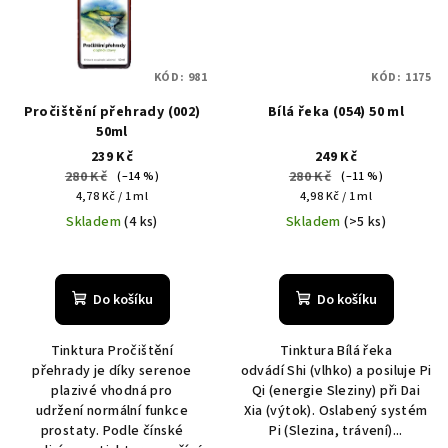
KÓD:
981
KÓD:
1175
Pročištění přehrady (002)
Bílá řeka (054) 50 ml
50ml
239 Kč
249 Kč
280 Kč
280 Kč
(–14 %)
(–11 %)
Měrná
Měrná
4,78 Kč / 1 ml
4,98 Kč / 1 ml
cena:
cena:
Skladem
(4 ks)
Skladem
(>5 ks)
Do košíku
Do košíku
Tinktura Pročištění
Tinktura Bílá řeka
přehrady je díky serenoe
odvádí Shi (vlhko) a posiluje Pi
plazivé vhodná pro
Qi (energie Sleziny) při Dai
udržení normální funkce
Xia (výtok). Oslabený systém
prostaty. Podle čínské
Pi (Slezina, trávení)...