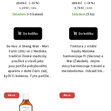
u
254 Kč
280 Kč
(–10 %)
(–14 %)
Měrná
Měrná
k
1,14 Kč / 1 ks
4,78 Kč / 1 ml
cena:
cena:
Skladem
(>5 balení)
Skladem
(5 ks)
t
ů
Do košíku
Do košíku
Du Huo Ji Sheng Wan - Mori
Tinktura z vitální
Form (201) se z hlediska
houby Maitake
tradiční čínské medicíny
harmonizuje Pi (Slezinu) a
používá u stavů jako
Wei (Žaludek). Jinými
jsou potíže pohybového
slovy harmonizuje trávení a
aparátu v dolní části zad,
metabolismus. Odvádí Shi...
kyčlí či kolenou. Tyto potíže...
Akce
Akce