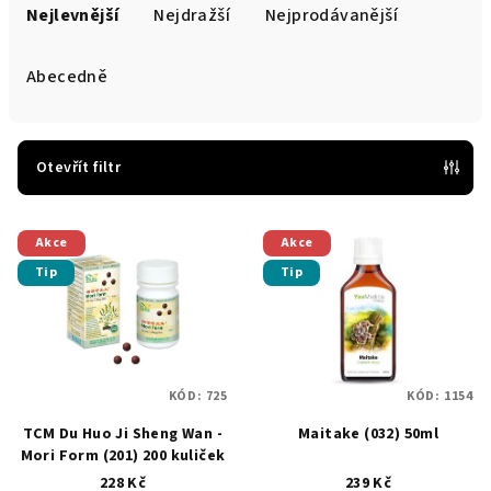
a
Nejlevnější
Nejdražší
Nejprodávanější
z
e
Abecedně
n
í
p
Otevřít filtr
r
V
o
Akce
Akce
ý
d
Tip
Tip
p
u
i
k
s
t
p
ů
KÓD:
725
KÓD:
1154
r
TCM Du Huo Ji Sheng Wan -
Maitake (032) 50ml
o
Mori Form (201) 200 kuliček
d
228 Kč
239 Kč