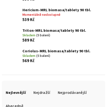
Hericium-MRL biomasa/tablety 90 tbl.
Momentálně nedostupné
539 Kč
Triton-MRL biomasa/tablety 90 tbl.
Skladem
(5 balení)
589 Kč
Coriolus-MRL biomasa/tablety 90 tbl.
Skladem
(5 balení)
569 Kč
Ř
a
Nejlevnější
Nejdražší
Nejprodávanější
z
e
Abecedně