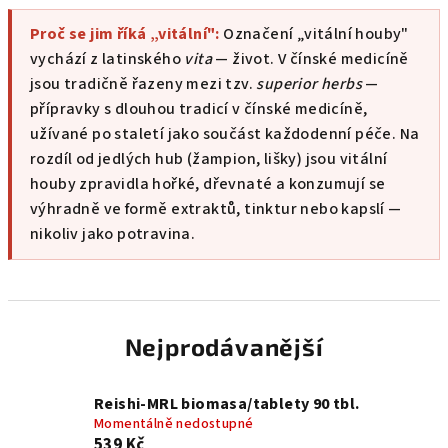
Proč se jim říká „vitální":
Označení „vitální houby"
vychází z latinského
vita
— život. V čínské medicíně
jsou tradičně řazeny mezi tzv.
superior herbs
—
přípravky s dlouhou tradicí v čínské medicíně,
užívané po staletí jako součást každodenní péče. Na
rozdíl od jedlých hub (žampion, lišky) jsou vitální
houby zpravidla hořké, dřevnaté a konzumují se
výhradně ve formě extraktů, tinktur nebo kapslí —
nikoliv jako potravina.
Nejprodávanější
Reishi-MRL biomasa/tablety 90 tbl.
Momentálně nedostupné
539 Kč