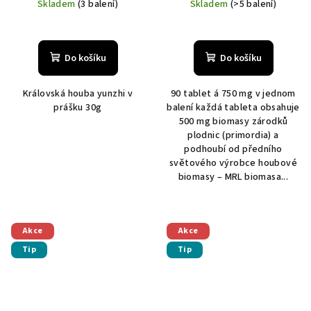
Skladem
(3 balení)
Skladem
(>5 balení)
Do košíku
Do košíku
Královská houba yunzhi v
90 tablet á 750 mg v jednom
prášku 30g
balení každá tableta obsahuje
500 mg biomasy zárodků
plodnic (primordia) a
podhoubí od předního
světového výrobce houbové
biomasy – MRL biomasa...
Akce
Akce
Tip
Tip