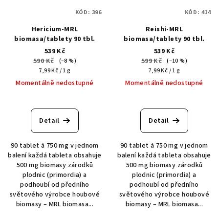
KÓD:
396
KÓD:
414
Hericium-MRL
Reishi-MRL
biomasa/tablety 90 tbl.
biomasa/tablety 90 tbl.
539 Kč
539 Kč
590 Kč
599 Kč
(–8 %)
(–10 %)
Měrná
Měrná
7,99 Kč / 1 g
7,99 Kč / 1 g
cena:
cena:
Momentálně nedostupné
Momentálně nedostupné
Detail
Detail
90 tablet á 750 mg v jednom
90 tablet á 750 mg v jednom
balení každá tableta obsahuje
balení každá tableta obsahuje
500 mg biomasy zárodků
500 mg biomasy zárodků
plodnic (primordia) a
plodnic (primordia) a
podhoubí od předního
podhoubí od předního
světového výrobce houbové
světového výrobce houbové
biomasy – MRL biomasa...
biomasy – MRL biomasa...