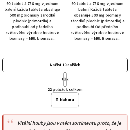
90 tablet á 750 mg v jednom
90 tablet a 750 mg v jednom
balení každá tableta obsahuje
balení Každá tableta
500 mg biomasy zárodků
obsahuje 500 mg biomasy
plodnic (primordia) a
zárodků plodnic (primordia) a
podhoubí od předního
podhoubí Od předního
světového výrobce houbové
světového výrobce houbové
biomasy – MRL biomasa...
biomasy – MRL Biomasa...
Načíst 10 dalších
S
1
2
t
O
r
22
položek celkem
á
v
n
l
Nahoru
k
á
o
d
v
a
á
Vitální houby jsou v mém sortimentu proto, že je
n
c
í