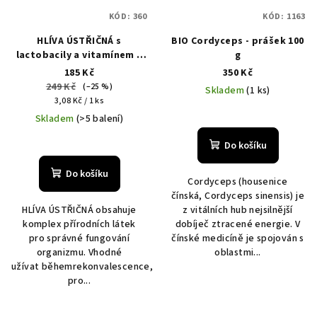
KÓD:
360
KÓD:
1163
HLÍVA ÚSTŘIČNÁ s
BIO Cordyceps - prášek 100
lactobacily a vitamínem C
g
60 kapslí
185 Kč
350 Kč
249 Kč
(–25 %)
Skladem
(1 ks)
Měrná
3,08 Kč / 1 ks
cena:
Skladem
(>5 balení)
Do košíku
Do košíku
Cordyceps (housenice
čínská, Cordyceps sinensis) je
HLÍVA ÚSTŘIČNÁ obsahuje
z vitálních hub nejsilnější
komplex přírodních látek
dobíječ ztracené energie. V
pro správné fungování
čínské medicíně je spojován s
organizmu. Vhodné
oblastmi...
užívat běhemrekonvalescence,
pro...