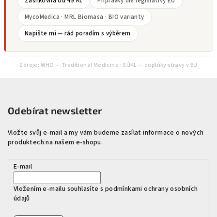
Zásilkovna od 49 Kč
Přípravky dle legislativy EU
MycoMedica · MRL Biomasa · BIO varianty
Napište mi — rád poradím s výběrem
Zdroje:
WHO — Traditional Medicine
·
SÚKL — doplňky stravy v EU
Z
á
p
Odebírat newsletter
a
Vložte svůj e-mail a my vám budeme zasílat informace o nových
t
produktech na našem e-shopu.
í
E-mail
Vložením e-mailu souhlasíte s
podmínkami ochrany osobních
údajů