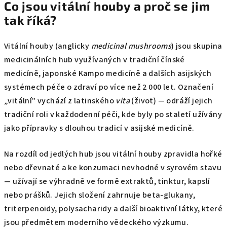
Co jsou vitální houby a proč se jim
tak říká?
Vitální houby (anglicky
medicinal mushrooms
) jsou skupina
medicinálních hub využívaných v tradiční čínské
medicíně, japonské Kampo medicíně a dalších asijských
systémech péče o zdraví po více než 2 000 let. Označení
„vitální" vychází z latinského
vita
(život) — odráží jejich
tradiční roli v každodenní péči, kde byly po staletí užívány
jako přípravky s dlouhou tradicí v asijské medicíně.
Na rozdíl od jedlých hub jsou vitální houby zpravidla hořké
nebo dřevnaté a ke konzumaci nevhodné v syrovém stavu
— užívají se výhradně ve formě extraktů, tinktur, kapslí
nebo prášků. Jejich složení zahrnuje beta-glukany,
triterpenoidy, polysacharidy a další bioaktivní látky, které
jsou předmětem moderního vědeckého výzkumu.