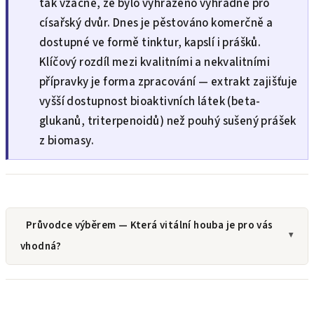
tak vzácné, že bylo vyhrazeno výhradně pro
císařský dvůr. Dnes je pěstováno komerčně a
dostupné ve formě tinktur, kapslí i prášků.
Klíčový rozdíl mezi kvalitními a nekvalitními
přípravky je forma zpracování — extrakt zajišťuje
vyšší dostupnost bioaktivních látek (beta-
glukanů, triterpenoidů) než pouhý sušený prášek
z biomasy.
Průvodce výběrem — Která vitální houba je pro vás
vhodná?