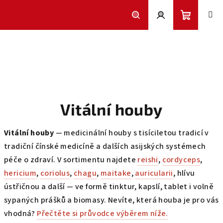
Přejít
na
obsah
Nákupní
Hledat
Přihlášení
košík
Vitální houby
Vitální houby
— medicinální houby s tisíciletou tradicí v
tradiční čínské medicíně a dalších asijských systémech
péče o zdraví. V sortimentu najdete
reishi
,
cordyceps
,
hericium
,
coriolus
,
chagu
,
maitake
,
auricularii
, hlívu
ústřičnou a další — ve formě tinktur, kapslí, tablet i volně
sypaných prášků a biomasy. Nevíte, která houba je pro vás
vhodná?
Přečtěte si průvodce výběrem níže.