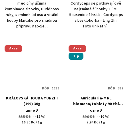
medicíny účinná
Cordyceps se potkávají dvě
kombinace slzovky, Buddhovy
nejznámější houby TČM.
ruky, semínek lotosu a vitální
Housenice čínská - Cordyceps
houby Maitake pro snadnou
a Lesklokorka - Ling Zhi.
přípravu nápoje...
Toto unikátní...
Akce
Akce
Tip
KÓD:
1283
KÓD:
387
KRÁLOVSKÁ HOUBA YUNZHI
Auricularia-MRL
(199) 30g
biomasa/tablety 90 tbl
(MRLauri)
486 Kč
536 Kč
555 Kč
596 Kč
(–12 %)
(–10 %)
Měrná
Měrná
16,20 Kč / 1 g
7,94 Kč / 1 g
cena:
cena: