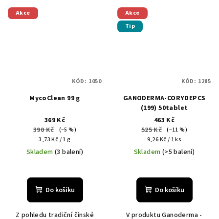
Akce
Akce
Tip
KÓD:
1050
KÓD:
1285
MycoClean 99 g
GANODERMA-CORYDEPCS
(199) 50tablet
369 Kč
463 Kč
390 Kč
525 Kč
(–5 %)
(–11 %)
Měrná
Měrná
3,73 Kč / 1 g
9,26 Kč / 1 ks
cena:
cena:
Skladem
(3 balení)
Skladem
(>5 balení)
Do košíku
Do košíku
Z pohledu tradiční čínské
V produktu Ganoderma -