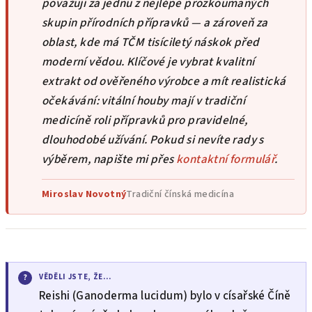
považuji za jednu z nejlépe prozkoumaných
í
p
skupin přírodních přípravků — a zároveň za
r
oblast, kde má TČM tisíciletý náskok před
v
moderní vědou. Klíčové je vybrat kvalitní
k
extrakt od ověřeného výrobce a mít realistická
y
očekávání: vitální houby mají v tradiční
v
ý
medicíně roli přípravků pro pravidelné,
p
dlouhodobé užívání. Pokud si nevíte rady s
i
výběrem, napište mi přes
kontaktní formulář
.
s
u
Miroslav Novotný
Tradiční čínská medicína
VĚDĚLI JSTE, ŽE…
Reishi (Ganoderma lucidum) bylo v císařské Číně