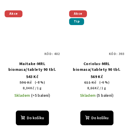
Akce
Akce
Tip
KÓD:
402
KÓD:
393
Maitake-MRL
Coriolus-MRL
biomasa/tablety 90 tbl.
biomasa/tablety 90 tbl.
543 Kč
569 Kč
596 Kč
611 Kč
(–8 %)
(–6 %)
Měrná
Měrná
8,04 Kč / 1 g
8,66 Kč / 1 g
cena:
cena:
Skladem
(>5 balení)
Skladem
(5 balení)
Do košíku
Do košíku