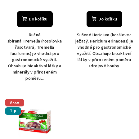
ů
Do košíku
Do košíku
Ručně
Sušené Hericium (korálovec
sbíraná Tremella (rosolovka
ježatý, Hericium erinaceus) je
řasotvará, Tremella
vhodné pro gastronomické
fuciformis) je vhodná pro
využití. Obsahuje bioaktivní
gastronomické využití.
látky v přirozeném poměru
Obsahuje bioaktivní látky a
zdrojové houby.
minerály v přirozeném
poměru...
Akce
Tip