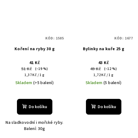
KÓD:
1585
KÓD:
1677
Koření na ryby 30 g
Bylinky na kuře 25 g
41 Kč
43 Kč
51 Kč
49 Kč
(–19 %)
(–12 %)
Měrná
Měrná
1,37 Kč / 1 g
1,72 Kč / 1 g
cena:
cena:
Skladem
(>5 balení)
Skladem
(5 balení)
Do košíku
Do košíku
Na sladkovodní i mořské ryby.
Balení: 30g