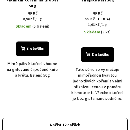
Pikantní koření na drůbež
Thajské kari 30g
50 g
49 Kč
49 Kč
Měrná
55 Kč
0,98 Kč / 1 g
(–10 %)
cena:
Měrná
1,63 Kč / 1 g
Skladem
(5 balení)
cena:
Skladem
(3 ks)
Do košíku
Do košíku
Mírně pálivé koření vhodné
na grilované či pečené kuře
Tato série se vyznačuje
a krůtu. Balení: 50g
mimořádnou kvalitou
jednotlivých koření a velmi
příznivou cenou v poměru
k hmotnosti. Všechno koření
je bez glutamanu sodného.
Načíst 12 dalších