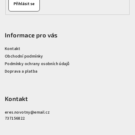
Přihlásit se
u
Informace pro vás
Kontakt
Obchodní podmínky
Podmínky ochrany osobních údajů
Doprava a platba
Kontakt
eres.novotny
@
email.cz
737156822