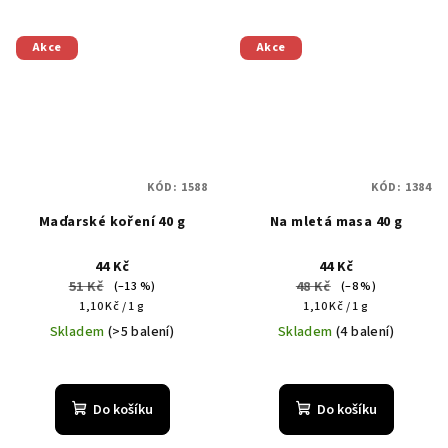
Akce
Akce
KÓD:
1588
KÓD:
1384
Maďarské koření 40 g
Na mletá masa 40 g
44 Kč
44 Kč
51 Kč
48 Kč
(–13 %)
(–8 %)
Měrná
Měrná
1,10 Kč / 1 g
1,10 Kč / 1 g
cena:
cena:
Skladem
(>5 balení)
Skladem
(4 balení)
Do košíku
Do košíku