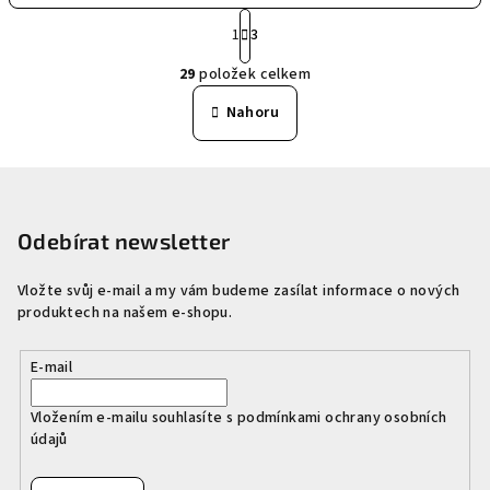
S
1
3
t
O
r
29
položek celkem
á
v
n
l
Nahoru
k
á
o
d
v
Z
a
á
n
á
c
í
í
p
Odebírat newsletter
p
a
r
Vložte svůj e-mail a my vám budeme zasílat informace o nových
t
v
produktech na našem e-shopu.
í
k
y
E-mail
v
ý
Vložením e-mailu souhlasíte s
podmínkami ochrany osobních
p
údajů
i
s