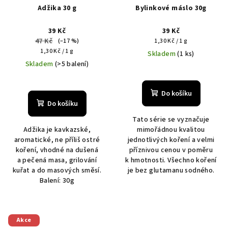
Adžika 30 g
Bylinkové máslo 30g
39 Kč
39 Kč
47 Kč
Měrná
(–17 %)
1,30 Kč / 1 g
Měrná
cena:
1,30 Kč / 1 g
Skladem
(1 ks)
cena:
Skladem
(>5 balení)
Do košíku
Do košíku
Tato série se vyznačuje
Adžika je kavkazské,
mimořádnou kvalitou
aromatické, ne příliš ostré
jednotlivých koření a velmi
koření, vhodné na dušená
příznivou cenou v poměru
a pečená masa, grilování
k hmotnosti. Všechno koření
kuřat a do masových směsí.
je bez glutamanu sodného.
Balení: 30g
Akce