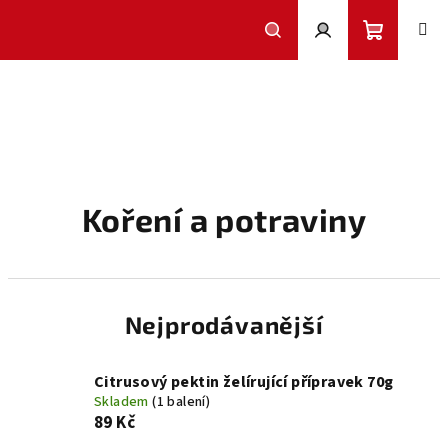
Přejít
na
obsah
Nákupní
Hledat
Přihlášení
košík
Koření a potraviny
Nejprodávanější
Citrusový pektin želírující přípravek 70g
Skladem
(1 balení)
89 Kč