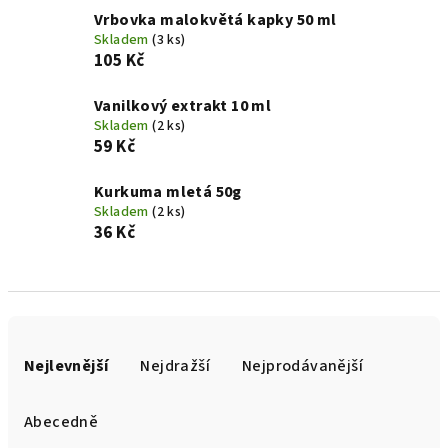
Vrbovka malokvětá kapky 50 ml
Skladem
(3 ks)
105 Kč
Vanilkový extrakt 10 ml
Skladem
(2 ks)
59 Kč
Kurkuma mletá 50g
Skladem
(2 ks)
36 Kč
Ř
a
Nejlevnější
Nejdražší
Nejprodávanější
z
e
Abecedně