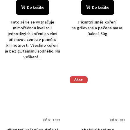
Do košíku
Do košíku
Tato série se vyznačuje
Pikantní směs koření
mimořádnou kvalitou
na grilovaná a pečená masa.
jednotlivých koření a velmi
Balení: 50g
příznivou cenou v poměru
k hmotnosti. Všechno koření
je bez glutamanu sodného. Na
veškerá...
Akce
KÓD:
1393
KÓD:
939