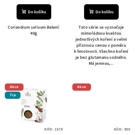
Do košíku
Do košíku
Coriandrum sativum Balení:
Tato série se vyznačuje
40g
mimořádnou kvalitou
jednotlivých koření a velmi
příznivou cenou v poměru
k hmotnosti. Všechno koření
je bez glutamanu sodného.
Má jemnou,...
Akce
Akce
Tip
KÓD:
1579
KÓD:
930