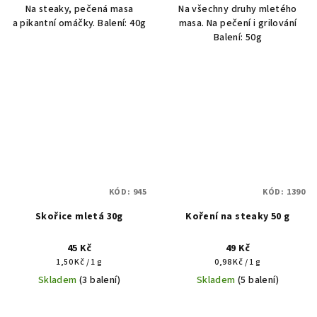
Na steaky, pečená masa
Na všechny druhy mletého
a pikantní omáčky. Balení: 40g
masa. Na pečení i grilování
Balení: 50g
KÓD:
945
KÓD:
1390
Skořice mletá 30g
Koření na steaky 50 g
45 Kč
49 Kč
Měrná
Měrná
1,50 Kč / 1 g
0,98 Kč / 1 g
cena:
cena:
Skladem
(3 balení)
Skladem
(5 balení)