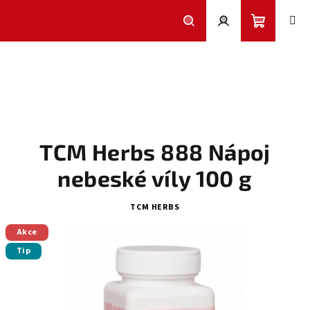
Přejít
na
obsah
Nákupní
Hledat
Přihlášení
košík
TCM Herbs 888 Nápoj
nebeské víly 100 g
TCM HERBS
Akce
Tip