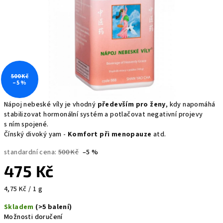
500 Kč
–5 %
Nápoj nebeské víly je vhodný
především pro ženy
, kdy napomáhá
stabilizovat hormonální systém a potlačovat negativní projevy
s ním spojené.
Čínský divoký yam -
Komfort při menopauze
atd.
standardní cena:
500 Kč
–5 %
475 Kč
Měrná
4,75 Kč / 1 g
cena:
Skladem
(>5 balení)
Možnosti doručení