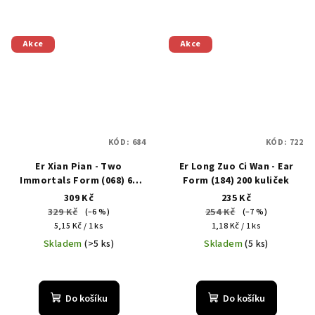
Akce
Akce
KÓD:
684
KÓD:
722
Er Xian Pian - Two
Er Long Zuo Ci Wan - Ear
Immortals Form (068) 60
Form (184) 200 kuliček
tablet
309 Kč
235 Kč
329 Kč
254 Kč
(–6 %)
(–7 %)
Měrná
Měrná
5,15 Kč / 1 ks
1,18 Kč / 1 ks
cena:
cena:
Skladem
(>5 ks)
Skladem
(5 ks)
Do košíku
Do košíku