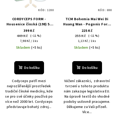
KÓD:
1288
KÓD:
698
CORDYCEPS FORM -
TCM Bohemia Mai Wei Di
Housenice čínská (198) 50
Huang Wan - Pogonis Form
kapslí
(186)
399 Kč
225 Kč
449 Kč
255 Kč
(–11 %)
(–11 %)
Měrná
Měrná
7,98 Kč / 1 ks
1,13 Kč / 1 ks
cena:
cena:
Skladem
(>5 ks)
Skladem
(>5 ks)
Do košíku
Do košíku
Codyceps patří mezi
Vážení zákazníci, zdravotní
nejrozšířenější prostředek
tvrzení u tohoto produktu
tradiční čínské medicíny, kde
nám zakazuje legislativa EU.
se pro své účinky používá po
Na úpravě textů do vhodné
více než 2000 let. Cordyceps
podoby usilovně pracujeme.
představuje bohatý zdroj...
Děkujeme za Vaši přízeň.
Více...