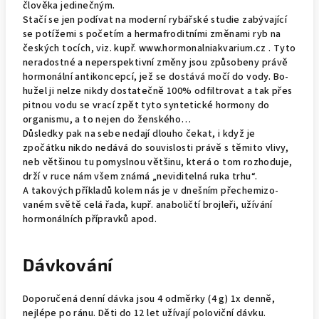
člověka jedinečným.
Stačí se jen podívat na moderní rybářské studie zabývající
se potížemi s početím a hermafroditními změnami ryb na
českých tocích, viz. kupř. www.hormonalniakvarium.cz . Tyto
neradostné a neperspektivní změny jsou způsobeny právě
hormonální antikoncepcí, jež se dostává močí do vody. Bo­
hužel ji nelze nikdy dostatečně 100% odfiltrovat a tak přes
pitnou vodu se vrací zpět tyto syntetické hormony do
organismu, a to nejen do ženského…
Důsledky pak na sebe nedají dlouho čekat, i když je
zpočátku nikdo nedává do souvislosti právě s těmito vlivy,
neb většinou tu pomyslnou většinu, která o tom rozhoduje,
drží v ruce nám všem známá „neviditelná ruka trhu“.
A takových příkladů kolem nás je v dnešním přechemizo­
vaném světě celá řada, kupř. anaboličtí brojleři, užívání
hormonálních přípravků apod.
Dávkování
Doporučená denní dávka jsou 4 odměrky (4 g) 1x denně,
nejlépe po ránu. Děti do 12 let užívají poloviční dávku.