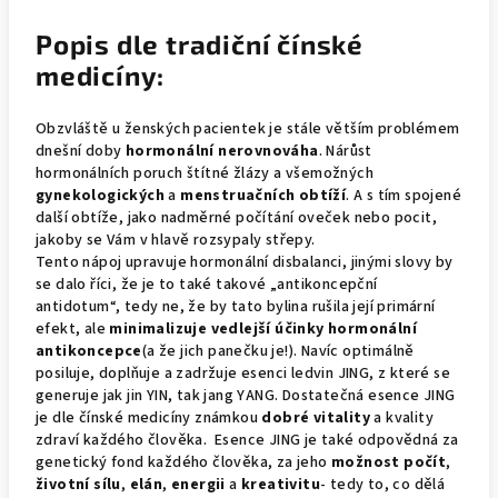
Popis dle tradiční čínské
medicíny:
Obzvláště u ženských pacientek je stále větším problémem
dnešní doby
hormonální nerovnováha
. Nárůst
hormonálních poruch štítné žlázy a všemožných
gynekologických
a
menstruačních obtíží
. A s tím spojené
další obtíže, jako nadměrné počítání oveček nebo pocit,
jakoby se Vám v hlavě rozsypaly střepy.
Tento nápoj upravuje hormonální disbalanci, jinými slovy by
se dalo říci, že je to také takové „antikoncepční
antidotum“, tedy ne, že by tato bylina rušila její primární
efekt, ale
minimalizuje vedlejší účinky hormonální
antikoncepce
(a že jich panečku je!). Navíc optimálně
posiluje, doplňuje a zadržuje esenci ledvin JING, z které se
generuje jak jin YIN, tak jang YANG. Dostatečná esence JING
je dle čínské medicíny známkou
dobré vitality
a kvality
zdraví každého člověka. Esence JING je také odpovědná za
genetický fond každého člověka, za jeho
možnost počít
,
životní sílu
,
elán
,
energii
a
kreativitu
- tedy to, co dělá