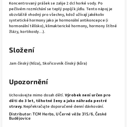
Koncentrovaný prášek se zalije 2 dcl horké vody. Po
pečlivém rozmíchání se teplý popíjí k jídlu. Tento nápoj je
obzvláště vhodný pro všechny, kdož užívají jakékoliv
syntetické hormony jako je hormonální antikoncepce (i
hormonální tělísko), klimakterické hormony, hormony štítné
žlázy, kortikoidy…).
Složení
Jam čínský (hlíza), Skořicovník čínský (kůra)
Upozornění
Uchovávejte mimo dosah dětí.
Výrobek není určen pro
děti do 3 let, těhotné ženy a jako náhrada pestré
stravy.
Nepřekračujte doporučené denní dávkování.
Distributor: TCM Herbs, U Černé věže 315/6, České
Budějovice