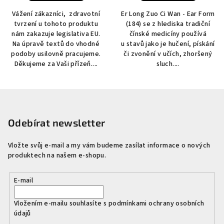
Vážení zákazníci, zdravotní
Er Long Zuo Ci Wan - Ear Form
tvrzení u tohoto produktu
(184) se z hlediska tradiční
nám zakazuje legislativa EU.
čínské medicíny používá
Na úpravě textů do vhodné
u stavů jako je hučení, pískání
podoby usilovně pracujeme.
či zvonění v učích, zhoršený
Děkujeme za Vaši přízeň....
sluch....
Z
á
p
Odebírat newsletter
a
Vložte svůj e-mail a my vám budeme zasílat informace o nových
t
produktech na našem e-shopu.
í
E-mail
Vložením e-mailu souhlasíte s
podmínkami ochrany osobních
údajů