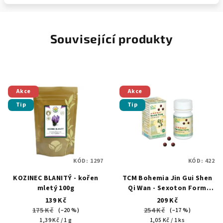
Související produkty
Akce
Akce
Tip
Tip
KÓD:
1297
KÓD:
422
KOZINEC BLANITÝ - kořen
TCM Bohemia Jin Gui Shen
mletý 100g
Qi Wan - Sexoton Form
(171)
139 Kč
209 Kč
175 Kč
254 Kč
(–20 %)
(–17 %)
Měrná
Měrná
1,39 Kč / 1 g
1,05 Kč / 1 ks