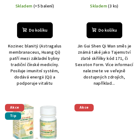
cena:
cena:
Skladem
(>5 balení)
Skladem
(3 ks)
Do košíku
Do košíku
Kozinec blanitý (Astragalus
Jin Gui Shen Qi Wan směs je
membranaceus, Huang Qi)
známá také jako Tajemství
patří mezi základní byliny
zlaté skříňky kód 171, či
tradiční čínské medicíny.
Sexoton Form. Více informací
Posiluje imunitní systém,
naleznete ve veřejně
dodává energii (Qi) a
dostupných zdrojích,
podporuje vitalitu
například...
Akce
Akce
Tip