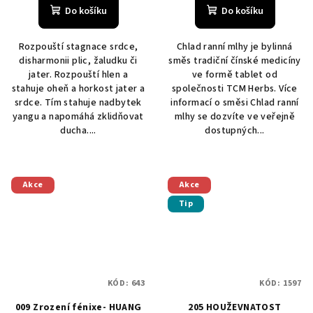
produktu
Do košíku
Do košíku
je
5,0
Rozpouští stagnace srdce,
Chlad ranní mlhy je bylinná
z
disharmonii plic, žaludku či
směs tradiční čínské medicíny
5
jater. Rozpouští hlen a
ve formě tablet od
hvězdiček.
stahuje oheň a horkost jater a
společnosti TCM Herbs. Více
srdce. Tím stahuje nadbytek
informací o směsi Chlad ranní
yangu a napomáhá zklidňovat
mlhy se dozvíte ve veřejně
ducha....
dostupných...
Akce
Akce
Tip
KÓD:
643
KÓD:
1597
009 Zrození fénixe- HUANG
205 HOUŽEVNATOST