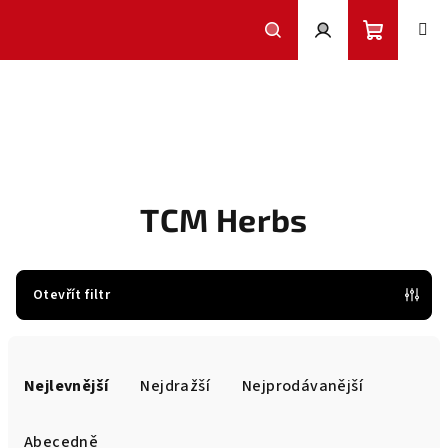
Přejít
na
obsah
Nákupní
Hledat
Přihlášení
košík
TCM Herbs
Otevřít filtr
Ř
a
Nejlevnější
Nejdražší
Nejprodávanější
z
e
Abecedně