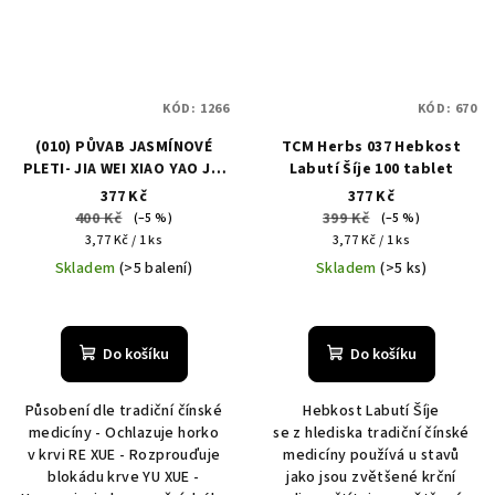
KÓD:
1266
KÓD:
670
(010) PŮVAB JASMÍNOVÉ
TCM Herbs 037 Hebkost
PLETI- JIA WEI XIAO YAO JIA
Labutí Šíje 100 tablet
JIAN WAN 100 tablet
377 Kč
377 Kč
400 Kč
399 Kč
(–5 %)
(–5 %)
Měrná
Měrná
3,77 Kč / 1 ks
3,77 Kč / 1 ks
cena:
cena:
Skladem
(>5 balení)
Skladem
(>5 ks)
Průměrné
hodnocení
produktu
Do košíku
Do košíku
je
5,0
Působení dle tradiční čínské
Hebkost Labutí Šíje
z
medicíny - Ochlazuje horko
se z hlediska tradiční čínské
5
v krvi RE XUE - Rozprouďuje
medicíny používá u stavů
hvězdiček.
blokádu krve YU XUE -
jako jsou zvětšené krční