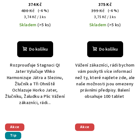
374 Kč
375 Kč
400 Kč
399 Kč
(–6 %)
(–6 %)
Měrná
Měrná
3,74 Kč / 1 ks
3,75 Kč / 1 ks
cena:
cena:
Skladem
(>5 ks)
Skladem
(>5 ks)
Do košíku
Do košíku
Rozprouďuje Stagnaci QI
Vážení zákazníci, rádi bychom
Jater Vylučuje Vlhko
vám poskytli více informací
Harmonizuje Játra a Slezinu,
než ty, které najdete zde, ale
Žlučník a Tři Ohniště
naše možnosti jsou omezeny
Ochlazuje Horko Jater,
právními předpisy. Balení
Žlučníku, Žaludku a Plic Vážení
obsahuje 100 tablet
zákazníci, rádi...
Akce
Akce
Tip