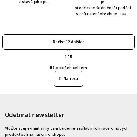
u stavů jako je...
je
předčasné šedivění či padání
vlasů Balení obsahuje 100...
Načíst 12 dalších
S
1
5
t
O
r
58
položek celkem
á
v
n
l
Nahoru
k
á
o
d
v
Z
a
á
n
á
c
í
í
p
Odebírat newsletter
p
a
r
Vložte svůj e-mail a my vám budeme zasílat informace o nových
t
v
produktech na našem e-shopu.