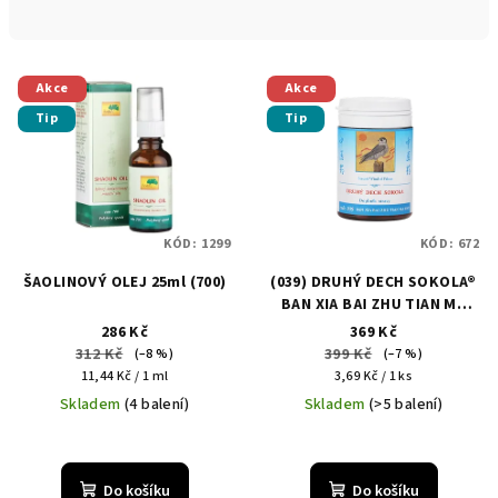
n
í
V
p
Akce
Akce
ý
r
Tip
Tip
p
o
i
d
s
u
p
k
KÓD:
1299
KÓD:
672
r
t
ŠAOLINOVÝ OLEJ 25ml (700)
(039) DRUHÝ DECH SOKOLA®
o
ů
BAN XIA BAI ZHU TIAN MA
d
WAN - WBF
286 Kč
369 Kč
u
312 Kč
399 Kč
(–8 %)
(–7 %)
Měrná
Měrná
k
11,44 Kč / 1 ml
3,69 Kč / 1 ks
cena:
cena:
Skladem
(4 balení)
Skladem
(>5 balení)
t
ů
Průměrné
hodnocení
produktu
Do košíku
Do košíku