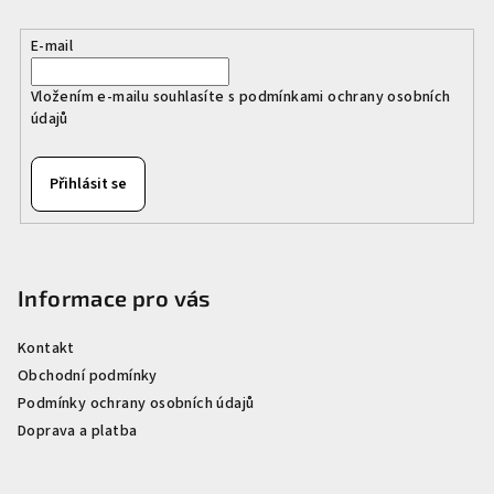
í
k
y
E-mail
v
ý
Vložením e-mailu souhlasíte s
podmínkami ochrany osobních
p
údajů
i
s
Přihlásit se
u
Informace pro vás
Kontakt
Obchodní podmínky
Podmínky ochrany osobních údajů
Doprava a platba