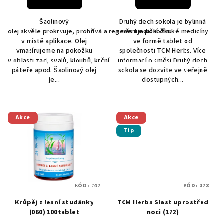
je
5,0
Šaolinový
Druhý dech sokola je bylinná
z
olej skvěle prokrvuje, prohřívá a regeneruje pokožku
směs tradiční čínské medicíny
5
v místě aplikace. Olej
ve formě tablet od
hvězdiček.
vmasírujeme na pokožku
společnosti TCM Herbs. Více
v oblasti zad, svalů, kloubů, krční
informací o směsi Druhý dech
páteře apod. Šaolinový olej
sokola se dozvíte ve veřejně
je...
dostupných...
Akce
Akce
Tip
KÓD:
747
KÓD:
873
Krůpěj z lesní studánky
TCM Herbs Slast uprostřed
(060) 100tablet
noci (172)