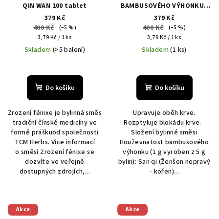
QIN WAN 100 tablet
BAMBUSOVÉHO VÝHONKU®
JIN GU DIE SHANG WAN -
379 Kč
379 Kč
XLC30g
400 Kč
400 Kč
(–5 %)
(–5 %)
Měrná
Měrná
3,79 Kč / 1 ks
3,79 Kč / 1 ks
cena:
cena:
Skladem
(>5 balení)
Skladem
(1 ks)
Do košíku
Do košíku
Zrození fénixe je bylinná směs
Upravuje oběh krve.
tradiční čínské medicíny ve
Rozptyluje blokádu krve.
formě práškuod společnosti
Složení bylinné směsi
TCM Herbs. Více informací
Houževnatost bambusového
o směsi Zrození fénixe se
výhonku (1 g vyroben z 5 g
dozvíte ve veřejně
bylin): San qi (Ženšen nepravý
dostupných zdrojích,...
- kořen)...
Akce
Akce