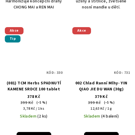
Harmonizuje koncepční dráhy
uzliny a štítnice, zvětšené
CHONG MAI a REN MAI
nosní mandle u dětí.
Akce
Akce
Tip
KÓD:
330
KÓD:
731
(081) TCM Herbs SPADNUTÍ
002 Chlad Ranní Mlhy- YIN
KAMENE SRDCE 100 tablet
QIAO JIE DU WAN (30g)
378 Kč
379 Kč
399 Kč
399 Kč
(–5 %)
(–5 %)
Měrná
Měrná
3,78 Kč / 1 ks
12,63 Kč / 1 g
cena:
cena:
Skladem
(2 ks)
Skladem
(4 balení)
Průměrné
hodnocení