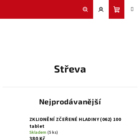
Přejít
na
obsah
Nákupní
Hledat
Přihlášení
košík
Střeva
Nejprodávanější
ZKLIDNĚNÍ ZČEŘENÉ HLADINY (062) 100
tablet
Skladem
(5 ks)
380 Kč