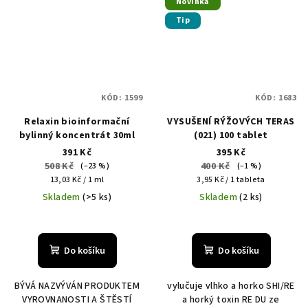
Novinka
Tip
KÓD:
1599
KÓD:
1683
Relaxin bioinformační
VYSUŠENÍ RÝŽOVÝCH TERAS
bylinný koncentrát 30ml
(021) 100 tablet
391 Kč
395 Kč
508 Kč
400 Kč
(–23 %)
(–1 %)
Měrná
Měrná
13,03 Kč / 1 ml
3,95 Kč / 1 tableta
cena:
cena:
Skladem
(>5 ks)
Skladem
(2 ks)
Do košíku
Do košíku
BÝVÁ NAZVÝVÁN PRODUKTEM
vylučuje vlhko a horko SHI/RE
VYROVNANOSTI A ŠTĚSTÍ
a horký toxin RE DU ze