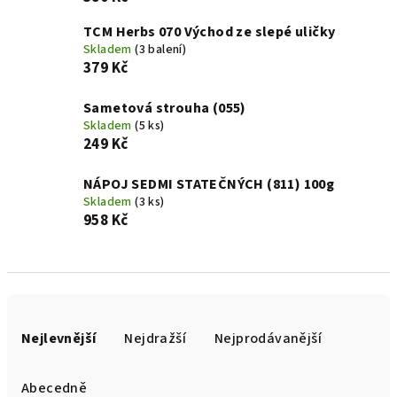
TCM Herbs 070 Východ ze slepé uličky
Skladem
(3 balení)
379 Kč
Sametová strouha (055)
Skladem
(5 ks)
249 Kč
NÁPOJ SEDMI STATEČNÝCH (811) 100g
Skladem
(3 ks)
958 Kč
Ř
a
Nejlevnější
Nejdražší
Nejprodávanější
z
e
Abecedně