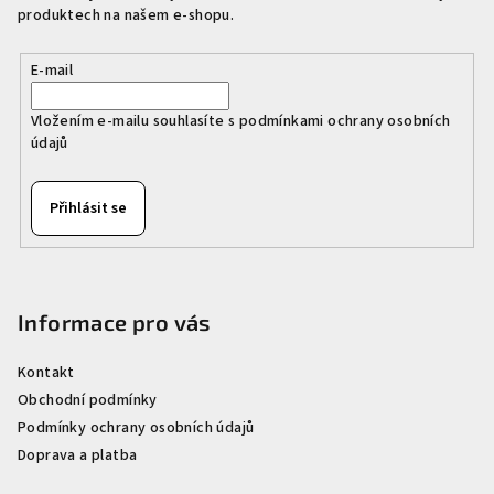
t
v
produktech na našem e-shopu.
í
k
y
E-mail
v
ý
Vložením e-mailu souhlasíte s
podmínkami ochrany osobních
p
údajů
i
s
Přihlásit se
u
Informace pro vás
Kontakt
Obchodní podmínky
Podmínky ochrany osobních údajů
Doprava a platba