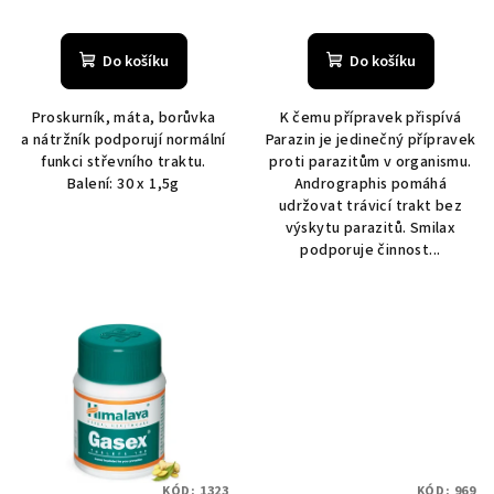
ů
Do košíku
Do košíku
Proskurník, máta, borůvka
K čemu přípravek přispívá
a nátržník podporují normální
Parazin je jedinečný přípravek
funkci střevního traktu.
proti parazitům v organismu.
Balení: 30 x 1,5g
Andrographis pomáhá
udržovat trávicí trakt bez
výskytu parazitů. Smilax
podporuje činnost...
KÓD:
1323
KÓD:
969