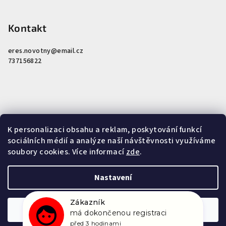
Kontakt
eres.novotny
@
email.cz
737156822
K personalizaci obsahu a reklam, poskytování funkcí
Nákupní košík
sociálních médií a analýze naší návštěvnosti využíváme
soubory cookies. Více informací
zde
.
0
ks /
0 Kč
Nastavení
Zákazník
Copyright 2026
Miroslav Novotný - Tradiční čínská medicína
.
má dokončenou registraci
Všechna práva vyhrazena.
Upravit nastavení cookies
Odmítnout
Souhlasím
před 3 hodinami
Vytvořil Shoptet
Overenyweb.cz