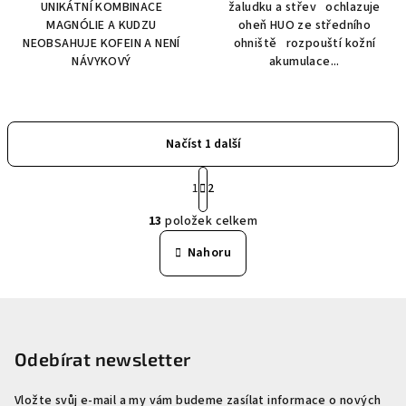
UNIKÁTNÍ KOMBINACE
žaludku a střev ochlazuje
MAGNÓLIE A KUDZU
oheň HUO ze středního
NEOBSAHUJE KOFEIN A NENÍ
ohniště rozpouští kožní
NÁVYKOVÝ
akumulace...
Načíst 1 další
S
1
2
t
O
r
13
položek celkem
á
v
n
l
Nahoru
k
á
o
d
v
Z
a
á
n
á
c
í
í
p
Odebírat newsletter
p
a
r
Vložte svůj e-mail a my vám budeme zasílat informace o nových