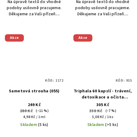
Na úpravě textů do vhodné
Na úpravě textů do vhodné
podoby usilovně pracujeme.
podoby usilovně pracujeme.
Děkujeme za Vaši přízeň....
Děkujeme za Vaši přízeň....
Akce
Akce
KÓD:
1172
KÓD:
915
Sametová strouha (055)
Triphala 60 kapslí - trávení,
detoxikace a očista
organismu
249 Kč
305 Kč
280 Kč
330 Kč
(–11 %)
(–7 %)
Měrná
Měrná
4,98 Kč / 1 ml
5,08 Kč / 1 ks
cena:
cena:
Skladem
(5 ks)
Skladem
(>5 ks)