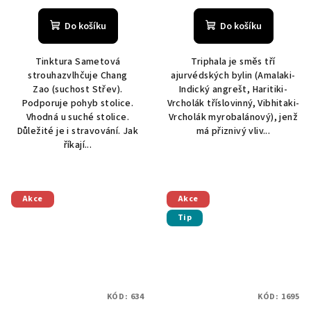
Do košíku
Do košíku
Tinktura Sametová
Triphala je směs tří
strouhazvlhčuje Chang
ajurvédských bylin (Amalaki-
Zao (suchost Střev).
Indický angrešt, Haritiki-
Podporuje pohyb stolice.
Vrcholák tříslovinný, Vibhitaki-
Vhodná u suché stolice.
Vrcholák myrobalánový), jenž
Důležité je i stravování. Jak
má přiznivý vliv...
říkají...
Akce
Akce
Tip
KÓD:
634
KÓD:
1695