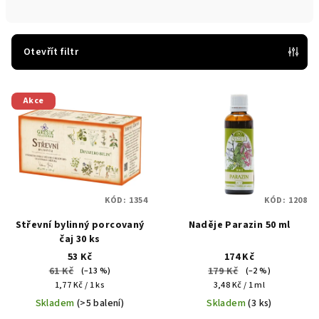
n
í
p
Otevřít filtr
r
V
o
Akce
ý
d
p
u
i
k
s
t
p
ů
KÓD:
1354
KÓD:
1208
r
Střevní bylinný porcovaný
Naděje Parazin 50 ml
o
čaj 30 ks
d
53 Kč
174 Kč
u
61 Kč
179 Kč
(–13 %)
(–2 %)
Měrná
Měrná
k
1,77 Kč / 1 ks
3,48 Kč / 1 ml
cena:
cena:
Skladem
(>5 balení)
Skladem
(3 ks)
t