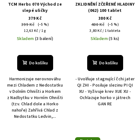
TCM Herbs 070 Východ ze
ZKLIDNĚNÍ ZČEŘENÉ HLADINY
slepé uličky
(062) 100 tablet
379 Kč
380 Kč
399 Kč
400 Kč
(–5 %)
(–5 %)
Měrná
Měrná
12,63 Kč / 1 g
3,80 Kč / 1 tableta
cena:
cena:
Skladem
(3 balení)
Skladem
(5 ks)
Do košíku
Do košíku
Harmonizuje nerovnováhu
- Uvolňuje stagnující čchi jater
mezi Chladem z Nedostatku
QI ZHI - Posiluje slezinu PI QI
v Dolním Ohništi a Horkem
XU - Vyživuje krev XUE XU -
z Nadbytku v Horním Ohništi
Ochlazuje horko v játrech
(tzv. Chlad dole a Horko
GAN RE
nahoře) Zahřívá Chlad z
Nedostatku Ledvin,...