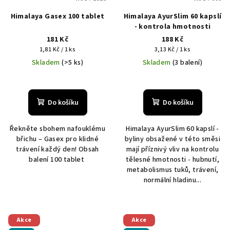
Himalaya Gasex 100 tablet
Himalaya AyurSlim 60 kapslí
- kontrola hmotnosti
181 Kč
188 Kč
Měrná
Měrná
1,81 Kč / 1 ks
3,13 Kč / 1 ks
cena:
cena:
Skladem
(>5 ks)
Skladem
(3 balení)
Do košíku
Do košíku
Řekněte sbohem nafouklému
Himalaya AyurSlim 60 kapslí -
břichu – Gasex pro klidné
byliny obsažené v této směsi
trávení každý den! Obsah
mají příznivý vliv na kontrolu
balení 100 tablet
tělesné hmotnosti - hubnutí,
metabolismus tuků, trávení,
normální hladinu...
Akce
Akce