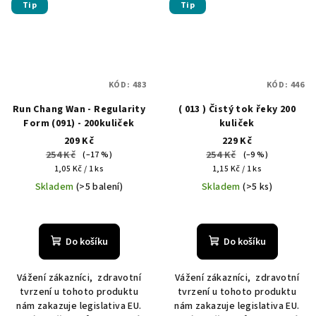
Tip
Tip
KÓD:
483
KÓD:
446
Run Chang Wan - Regularity
( 013 ) Čistý tok řeky 200
Form (091) - 200kuliček
kuliček
209 Kč
229 Kč
254 Kč
254 Kč
(–17 %)
(–9 %)
Měrná
Měrná
1,05 Kč / 1 ks
1,15 Kč / 1 ks
cena:
cena:
Skladem
(>5 balení)
Skladem
(>5 ks)
Do košíku
Do košíku
Vážení zákazníci, zdravotní
Vážení zákazníci, zdravotní
tvrzení u tohoto produktu
tvrzení u tohoto produktu
nám zakazuje legislativa EU.
nám zakazuje legislativa EU.