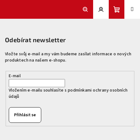
Přejít
na
obsah
Nákupní
Hledat
Přihlášení
Z
á
košík
p
Odebírat newsletter
a
Vložte svůj e-mail a my vám budeme zasílat informace o nových
t
produktech na našem e-shopu.
í
E-mail
Vložením e-mailu souhlasíte s
podmínkami ochrany osobních
údajů
Přihlásit se