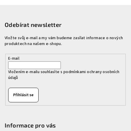
d
v
Z
a
á
n
á
c
í
í
p
Odebírat newsletter
p
a
r
Vložte svůj e-mail a my vám budeme zasílat informace o nových
t
v
produktech na našem e-shopu.
í
k
y
E-mail
v
ý
Vložením e-mailu souhlasíte s
podmínkami ochrany osobních
p
údajů
i
s
Přihlásit se
u
Informace pro vás