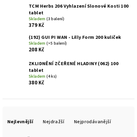
TCM Herbs 206 Vyhlazení Slonové Kosti 100
tablet
Skladem
(3 balení)
379 Kč
(192) GUI PI WAN - Lilly Form 200 kuliček
Skladem
(>5 balení)
208 Kč
ZKLIDNĚNÍ ZČEŘENÉ HLADINY (062) 100
tablet
Skladem
(4 ks)
380 Kč
Ř
a
Nejlevnější
Nejdražší
Nejprodávanější
z