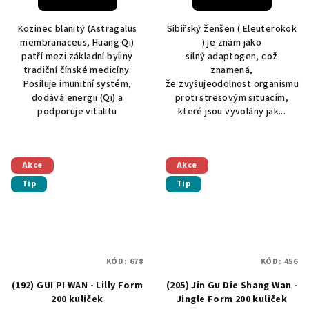
Kozinec blanitý (Astragalus
Sibiřský ženšen ( Eleuterokok
membranaceus, Huang Qi)
) je znám jako
patří mezi základní byliny
silný adaptogen, což
tradiční čínské medicíny.
znamená,
Posiluje imunitní systém,
že zvyšujeodolnost organismu
dodává energii (Qi) a
proti stresovým situacím,
podporuje vitalitu
které jsou vyvolány jak...
Akce
Akce
Tip
Tip
KÓD:
678
KÓD:
456
(192) GUI PI WAN - Lilly Form
(205) Jin Gu Die Shang Wan -
200 kuliček
Jingle Form 200 kuliček