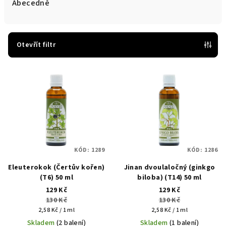
e
Abecedně
n
í
p
Otevřít filtr
r
V
o
ý
d
p
u
i
k
s
t
p
ů
KÓD:
1289
KÓD:
1286
r
Eleuterokok (Čertův kořen)
Jinan dvoulaločný (ginkgo
o
(T6) 50 ml
biloba) (T14) 50 ml
d
129 Kč
129 Kč
u
130 Kč
130 Kč
Měrná
Měrná
k
2,58 Kč / 1 ml
2,58 Kč / 1 ml
cena:
cena:
Skladem
(2 balení)
Skladem
(1 balení)