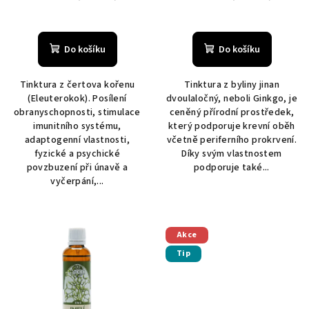
t
ů
Do košíku
Do košíku
Tinktura z čertova kořenu
Tinktura z byliny jinan
(Eleuterokok). Posílení
dvoulaločný, neboli Ginkgo, je
obranyschopnosti, stimulace
ceněný přírodní prostředek,
imunitního systému,
který podporuje krevní oběh
adaptogenní vlastnosti,
včetně periferního prokrvení.
fyzické a psychické
Díky svým vlastnostem
povzbuzení při únavě a
podporuje také...
vyčerpání,...
Akce
Tip