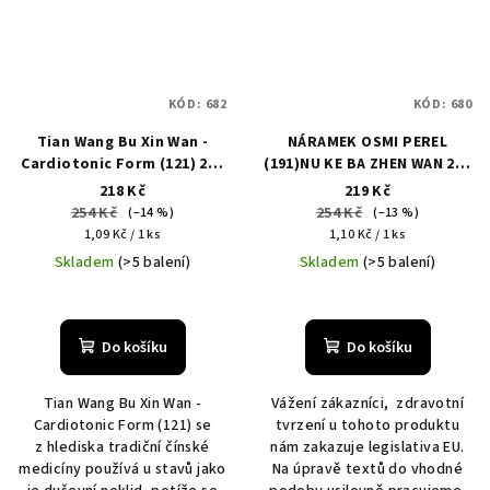
KÓD:
682
KÓD:
680
Tian Wang Bu Xin Wan -
NÁRAMEK OSMI PEREL
Cardiotonic Form (121) 200
(191)NU KE BA ZHEN WAN 200
kuliček
kuliček
218 Kč
219 Kč
254 Kč
254 Kč
(–14 %)
(–13 %)
Měrná
Měrná
1,09 Kč / 1 ks
1,10 Kč / 1 ks
cena:
cena:
Skladem
(>5 balení)
Skladem
(>5 balení)
Do košíku
Do košíku
Tian Wang Bu Xin Wan -
Vážení zákazníci, zdravotní
Cardiotonic Form (121) se
tvrzení u tohoto produktu
z hlediska tradiční čínské
nám zakazuje legislativa EU.
medicíny používá u stavů jako
Na úpravě textů do vhodné