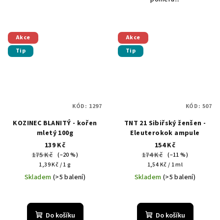
Akce
Akce
Tip
Tip
KÓD:
1297
KÓD:
507
KOZINEC BLANITÝ - kořen
TNT 21 Sibiřský ženšen -
mletý 100g
Eleuterokok ampule
139 Kč
154 Kč
175 Kč
174 Kč
(–20 %)
(–11 %)
Měrná
Měrná
1,39 Kč / 1 g
1,54 Kč / 1 ml
cena:
cena:
Skladem
(>5 balení)
Skladem
(>5 balení)
Do košíku
Do košíku