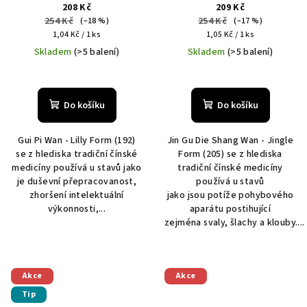
208 Kč
209 Kč
254 Kč
254 Kč
(–18 %)
(–17 %)
Měrná
Měrná
1,04 Kč / 1 ks
1,05 Kč / 1 ks
cena:
cena:
Skladem
(>5 balení)
Skladem
(>5 balení)
Průměrné
hodnocení
produktu
Do košíku
Do košíku
je
5,0
Gui Pi Wan - Lilly Form (192)
Jin Gu Die Shang Wan - Jingle
z
se z hlediska tradiční čínské
Form (205) se z hlediska
5
medicíny používá u stavů jako
tradiční čínské medicíny
hvězdiček.
je duševní přepracovanost,
používá u stavů
zhoršení intelektuální
jako jsou potíže pohybového
výkonnosti,...
aparátu postihující
zejména svaly, šlachy a klouby....
Akce
Akce
Tip