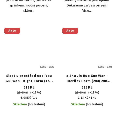
je duševní neklid, potíže se
podoby usilovně pracujeme.
spánkem, noční pocení,
Děkujeme za Vaši přízeň.
sklon...
Více...
Akce
Akce
KÓD:
756
KÓD:
720
Slast u prostřed noci You
a Shu Jin Huo Xue Wan -
Gui Wan - Right Form (172)
Merilex Form (204) 200
200 kuliček
kuliček
219 Kč
225 Kč
254 Kč
254 Kč
(–13 %)
(–11 %)
Měrná
Měrná
6,08 Kč / 1 g
1,13 Kč / 1 ks
cena:
cena:
Skladem
(>5 balení)
Skladem
(>5 balení)
Průměrné