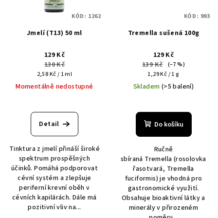
KÓD:
1262
KÓD:
993
Jmelí (T13) 50 ml
Tremella sušená 100g
129 Kč
129 Kč
130 Kč
139 Kč
(–7 %)
Měrná
Měrná
2,58 Kč / 1 ml
1,29 Kč / 1 g
cena:
cena:
Momentálně nedostupné
Skladem
(>5 balení)
Detail
Do košíku
Tinktura z jmelí přináší široké
Ručně
spektrum prospěšných
sbíraná Tremella (rosolovka
účinků. Pomáhá podporovat
řasotvará, Tremella
cévní systém a zlepšuje
fuciformis) je vhodná pro
periferní krevní oběh v
gastronomické využití.
cévních kapilárách. Dále má
Obsahuje bioaktivní látky a
pozitivní vliv na...
minerály v přirozeném
poměru...