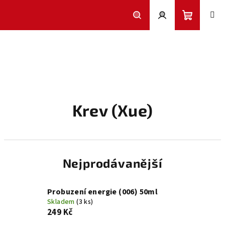
Přejít
na
obsah
Nákupní
Hledat
Přihlášení
košík
Krev (Xue)
Nejprodávanější
Probuzení energie (006) 50ml
Skladem
(3 ks)
249 Kč