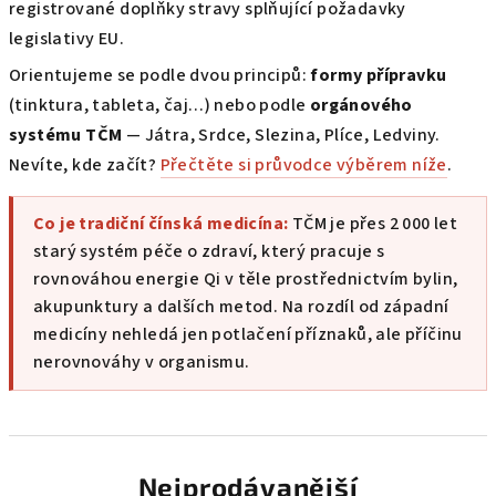
registrované doplňky stravy splňující požadavky
legislativy EU.
Orientujeme se podle dvou principů:
formy přípravku
(tinktura, tableta, čaj…) nebo podle
orgánového
systému TČM
— Játra, Srdce, Slezina, Plíce, Ledviny.
Nevíte, kde začít?
Přečtěte si průvodce výběrem níže
.
Co je tradiční čínská medicína:
TČM je přes 2 000 let
starý systém péče o zdraví, který pracuje s
rovnováhou energie Qi v těle prostřednictvím bylin,
akupunktury a dalších metod. Na rozdíl od západní
medicíny nehledá jen potlačení příznaků, ale příčinu
nerovnováhy v organismu.
Nejprodávanější