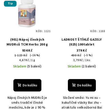
Tip
KÓD:
1121
KÓD:
1188
(901) Nápoj čínských
LADNOST ŠTÍHLÉ GAZELY
MUDRců TCM Herbs 200 g
(025) 100tablet
934 Kč
379 Kč
1 123 Kč
400 Kč
(–16 %)
(–5 %)
Měrná
Měrná
4,67 Kč / 1 g
3,79 Kč / 1 ks
cena:
cena:
Skladem
(5 balení)
Skladem
(2 balení)
Průměrné
hodnocení
produktu
Do košíku
Do košíku
je
5,0
Nápoj čínských MUDRců je
Složení směsi: Yu mi xu –
z
směs tradiční čínské
kukuřičné vlásky Bai zhu –
5
medicíny, kde je z 90 %
atraktylis velkoúborná Bai
hvězdiček.