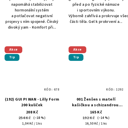
napomáhá stabilizovat
před a po fyzické námaze
hvězdiček.
hvězdiček.
hormonální systém
i sportovním výkonu.
a potlačovat negativní
Výborně zahřívá a prokrvuje vše
projevy s ním spojené. Čínský
části těla. Gel k prokrvení a...
divoký yam - Komfort při...
Akce
Akce
Tip
Tip
KÓD:
678
KÓD:
1292
(192) GUI PI WAN - Lilly Form
001 Ženšen s mateří
200 kuliček
kašičkou a schizandrou-
Ginseng Jel 10x10 ml
208 Kč
165 Kč
254 Kč
192 Kč
(–18 %)
(–14 %)
Měrná
Měrná
1,04 Kč / 1 ks
16,50 Kč / 1 ks