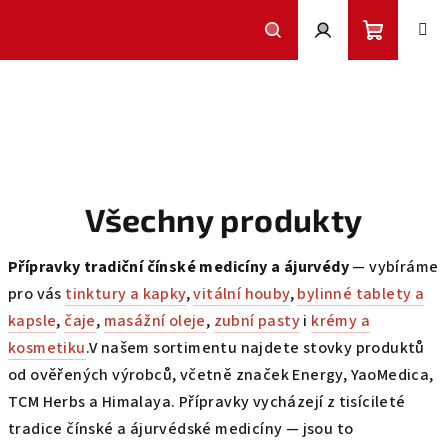
Přejít
na
obsah
Nákupní
Hledat
Přihlášení
košík
Všechny produkty
Přípravky tradiční čínské medicíny a ájurvédy
— vybíráme
pro vás
tinktury a kapky
,
vitální houby
,
bylinné tablety a
kapsle
,
čaje
,
masážní oleje
,
zubní pasty
i
krémy a
kosmetiku
.
V našem sortimentu najdete stovky produktů
od ověřených výrobců, včetně značek Energy, YaoMedica,
TCM Herbs a Himalaya. Přípravky vycházejí z tisícileté
tradice čínské a ájurvédské medicíny — jsou to