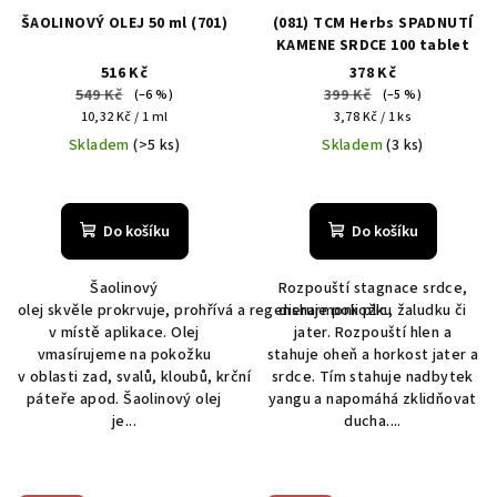
ŠAOLINOVÝ OLEJ 50 ml (701)
(081) TCM Herbs SPADNUTÍ
KAMENE SRDCE 100 tablet
516 Kč
378 Kč
549 Kč
399 Kč
(–6 %)
(–5 %)
Měrná
Měrná
10,32 Kč / 1 ml
3,78 Kč / 1 ks
cena:
cena:
Skladem
(>5 ks)
Skladem
(3 ks)
Průměrné
Průměrné
hodnocení
hodnocení
produktu
produktu
Do košíku
Do košíku
je
je
5,0
5,0
Šaolinový
Rozpouští stagnace srdce,
z
z
olej skvěle prokrvuje, prohřívá a regeneruje pokožku
disharmonii plic, žaludku či
5
5
v místě aplikace. Olej
jater. Rozpouští hlen a
hvězdiček.
hvězdiček.
vmasírujeme na pokožku
stahuje oheň a horkost jater a
v oblasti zad, svalů, kloubů, krční
srdce. Tím stahuje nadbytek
páteře apod. Šaolinový olej
yangu a napomáhá zklidňovat
je...
ducha....