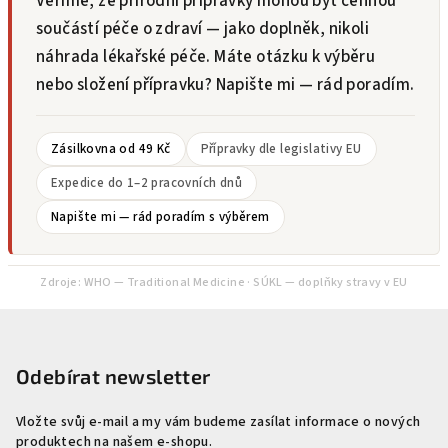
Věříme, že přírodní přípravky mohou být cennou
součástí péče o zdraví — jako doplněk, nikoli
náhrada lékařské péče. Máte otázku k výběru
nebo složení přípravku? Napište mi — rád poradím.
Zásilkovna od 49 Kč
Přípravky dle legislativy EU
Expedice do 1–2 pracovních dnů
Napište mi — rád poradím s výběrem
Zdroje:
WHO — Traditional Medicine
·
SÚKL — doplňky stravy v EU
Z
á
p
Odebírat newsletter
a
Vložte svůj e-mail a my vám budeme zasílat informace o nových
t
produktech na našem e-shopu.