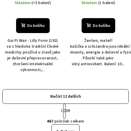
cena:
cena:
Skladem
(>5 balení)
Skladem
(1 balení)
Průměrné
Průměrné
hodnocení
hodnocení
produktu
produktu
Do košíku
Do košíku
je
je
5,0
5,0
Gui Pi Wan - Lilly Form (192)
Ženšen, mateří
z
z
se z hlediska tradiční čínské
kašička a schizandra jsou ideální
5
5
medicíny používá u stavů jako
imunity, energie a duševní a fyz
hvězdiček.
hvězdiček.
je duševní přepracovanost,
Působí také jako
zhoršení intelektuální
silný antioxidant. Balení: 10...
výkonnosti,...
Načíst 12 dalších
S
1
39
t
O
r
467
položek celkem
á
v
n
l