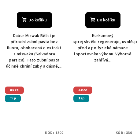
Průměrné
Průměrné
hodnocení
hodnocení
produktu
produktu
Do košíku
Do košíku
je
je
5,0
5,0
Dabur Miswak Bělící je
Kurkumový
z
z
přírodní zubní pasta bez
sprej skvěle regeneruje, uvolňuj
5
5
fluoru, obohacená o extrakt
před a po fyzické námaze
hvězdiček.
hvězdiček.
z miswaku (Salvadora
i sportovním výkonu. Výborně
persica). Tato zubní pasta
zahřívá...
účinně chrání zuby a dásně,...
Akce
Akce
Tip
Tip
KÓD:
1302
KÓD:
330