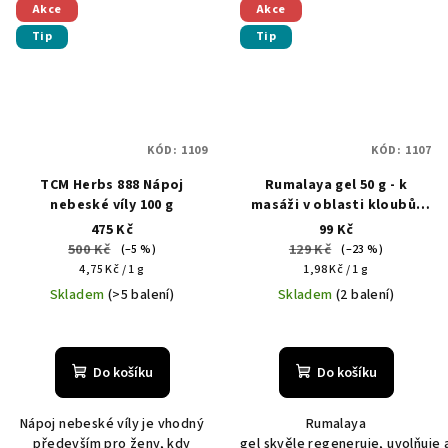
Akce
Akce
Tip
Tip
KÓD:
1109
KÓD:
1107
TCM Herbs 888 Nápoj
Rumalaya gel 50 g - k
nebeské víly 100 g
masáži v oblasti kloubů,
svalů, šlach a zad
475 Kč
99 Kč
500 Kč
129 Kč
(–5 %)
(–23 %)
Měrná
Měrná
4,75 Kč / 1 g
1,98 Kč / 1 g
cena:
cena:
Skladem
(>5 balení)
Skladem
(2 balení)
Průměrné
Průměrné
hodnocení
hodnocení
produktu
produktu
Do košíku
Do košíku
je
je
5,0
5,0
Nápoj nebeské víly je vhodný
Rumalaya
z
z
především pro ženy, kdy
gel skvěle regeneruje, uvolňuje
5
5