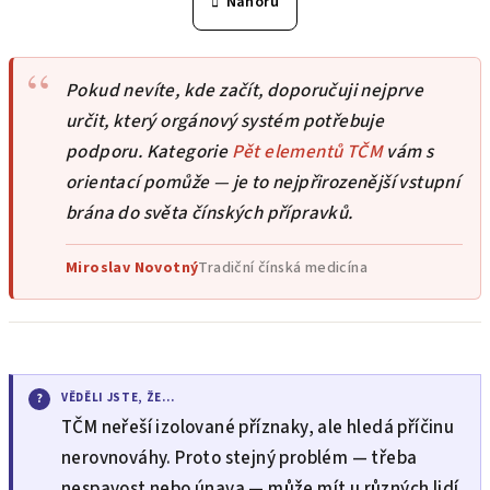
Nahoru
k
á
o
d
v
a
á
Pokud nevíte, kde začít, doporučuji nejprve
n
c
í
určit, který orgánový systém potřebuje
í
p
podporu. Kategorie
Pět elementů TČM
vám s
r
orientací pomůže — je to nejpřirozenější vstupní
v
brána do světa čínských přípravků.
k
y
Miroslav Novotný
Tradiční čínská medicína
v
ý
p
i
s
u
VĚDĚLI JSTE, ŽE…
TČM neřeší izolované příznaky, ale hledá příčinu
nerovnováhy. Proto stejný problém — třeba
nespavost nebo únava — může mít u různých lidí