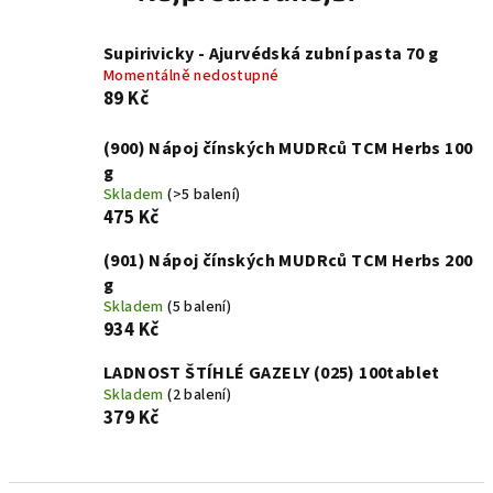
Supirivicky - Ajurvédská zubní pasta 70 g
Momentálně nedostupné
89 Kč
(900) Nápoj čínských MUDRců TCM Herbs 100
g
Skladem
(>5 balení)
475 Kč
(901) Nápoj čínských MUDRců TCM Herbs 200
g
Skladem
(5 balení)
934 Kč
LADNOST ŠTÍHLÉ GAZELY (025) 100tablet
Skladem
(2 balení)
379 Kč