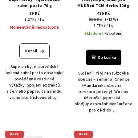
o
zubní pasta 70 g
MUDRců TCM Herbs 100 g
d
89 Kč
475 Kč
u
Měrná
550 Kč
1,27 Kč / 1 g
(–13 %)
cena:
Měrná
k
4,75 Kč / 1 g
Momentálně nedostupné
cena:
Skladem
(>5 balení)
t
ů
Průměrné
hodnocení
Detail
produktu
Do košíku
je
Supirivicky je ajurvédská
5,0
bylinná zubní pasta obsahující
Složení: Yi yi ren (Slzovka
z
osvědčené rostlinné
obecná – semeno) Chen pi
5
výtažky. Spojení extraktů
(Mandarinka obecná –
hvězdiček.
z černého pepře, tamarindu,
perikarp pečený) Wu mei
vrcholáku tříslovinného,...
(Meruňka japonská -
plod)Upozornění: Není určeno
pro děti do 3...
Akce
Akce