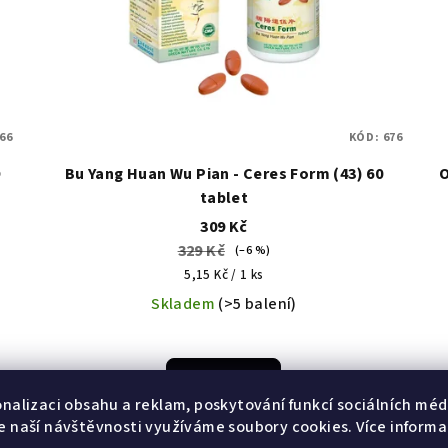
66
KÓD:
676
O
Bu Yang Huan Wu Pian - Ceres Form (43) 60
O
tablet
309 Kč
329 Kč
(–6 %)
Měrná
5,15 Kč / 1 ks
cena:
Skladem
(>5 balení)
Do košíku
onalizaci obsahu a reklam, poskytování funkcí sociálních médi
e naší návštěvnosti využíváme soubory cookies. Více informa
Vážení zákazníci, zdravotní tvrzení u tohoto