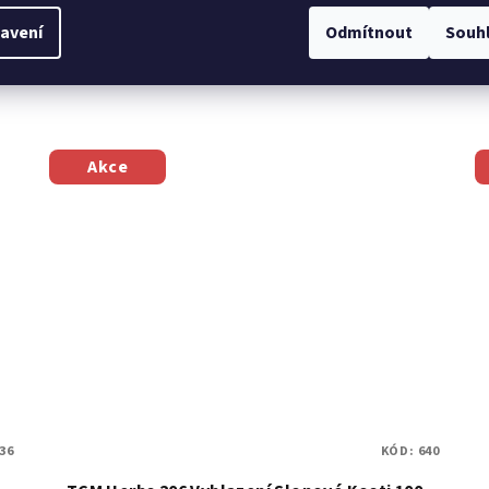
produktu nám zakazuje legislativa EU. Na
avení
Odmítnout
Souh
í
úpravě textů do vhodné podoby usilovně
pracujeme. Děkujeme za Vaši přízeň. Více...
Akce
36
KÓD:
640