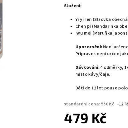
Složení:
Yi yi ren (Slzovka obecn
Chen pi (Mandarinka obe
Wu mei (Meruňka japonsk
Upozornění:
Není určeno
Přípravek není určen jak
Dávkování:
4 odměrky, 1x
místo kávy/čaje.
Děti do 12 let pouze polo
standardní cena:
550 Kč
–12 
479 Kč