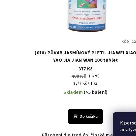
KÓD:
12
(010) PŮVAB JASMÍNOVÉ PLETI- JIA WEI XIA
YAO JIA JIAN WAN 100 tablet
377 Kč
400 Kč
(–5 %)
Měrná
3,77 Kč / 1 ks
cena:
Skladem
(>5 balení)
Do košíku
K pers
analýz
Působení dle tradiční čínské medicíny -