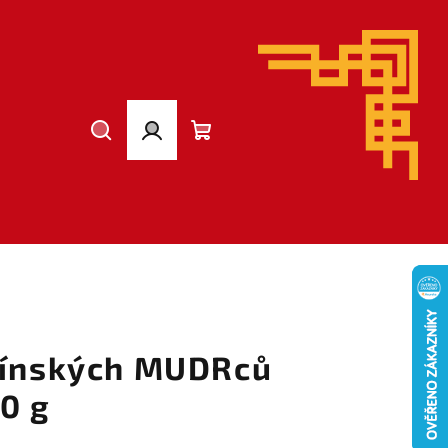
Hledat
Přihlášení
Nákupní
košík
G
čínských MUDRců
0 g