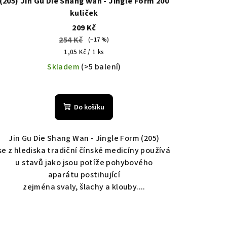
(205) Jin Gu Die Shang Wan - Jingle Form 200
kuliček
209 Kč
254 Kč
(–17 %)
Měrná
1,05 Kč / 1 ks
cena:
Skladem
(>5 balení)
Do košíku
Jin Gu Die Shang Wan - Jingle Form (205)
se z hlediska tradiční čínské medicíny používá
u stavů jako jsou potíže pohybového
aparátu postihující
zejména svaly, šlachy a klouby....