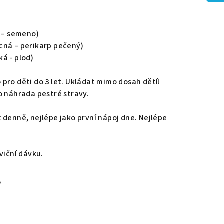
á – semeno)
cná – perikarp pečený)
á - plod)
 pro děti do 3 let. Ukládat mimo dosah dětí!
o náhrada pestré stravy.
 denně, nejlépe jako první nápoj dne. Nejlépe
viční dávku.
%