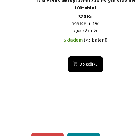
TCM Herbs 040 Vytažení zakleslých stavidel
100tablet
380 Kč
399 Kč
(–4 %)
Měrná
3,80 Kč / 1 ks
cena:
Skladem
(>5 balení)
Do košíku