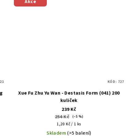
Akce
21
KÓD:
727
g
Xue Fu Zhu Yu Wan - Destasis Form (041) 200
kuliček
239 Kč
254 Kč
(–5 %)
Měrná
1,20 Kč / 1 ks
cena:
Skladem
(>5 balení)