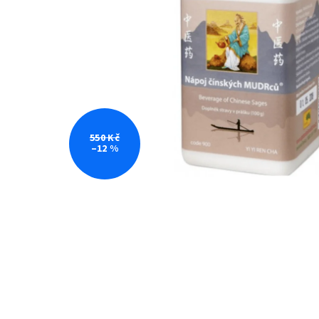
550 Kč
–12 %