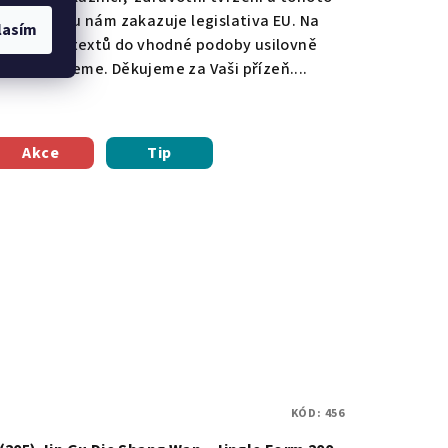
produktu nám zakazuje legislativa EU. Na
lasím
úpravě textů do vhodné podoby usilovně
pracujeme. Děkujeme za Vaši přízeň....
Akce
Tip
KÓD:
456