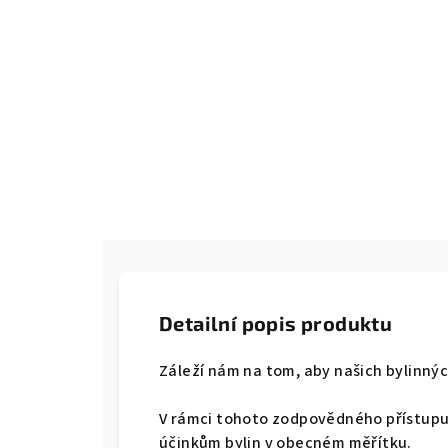
Detailní popis produktu
Záleží nám na tom, aby našich bylinn
V rámci tohoto zodpovědného přístupu
účinkům bylin v obecném měřítku.