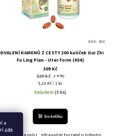
KÓD:
450
DVALENÍ KAMENŮ Z CESTY 200 kuliček Gui Zhi
Fu Ling Pian - Uter Form (054)
309 Kč
329 Kč
(–6 %)
Měrná
5,15 Kč / 1 ks
cena:
Skladem
(5 ks)
Do košíku
í a
cí
zde
.
Vážení zákazníci, zdravotní tvrzení u tohoto