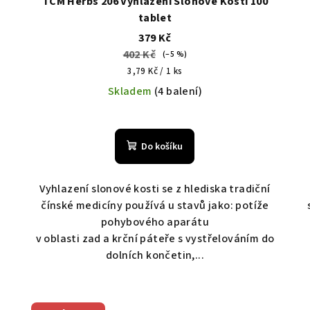
TCM Herbs 206 Vyhlazení Slonové Kosti 100
tablet
379 Kč
402 Kč
(–5 %)
Měrná
3,79 Kč / 1 ks
cena:
Skladem
(4 balení)
Do košíku
Vyhlazení slonové kosti se z hlediska tradiční
čínské medicíny používá u stavů jako: potíže
pohybového aparátu
v oblasti zad a krční páteře s vystřelováním do
dolních končetin,...