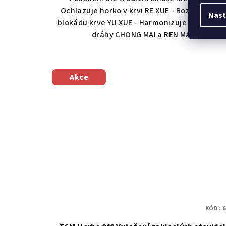
Ochlazuje horko v krvi RE XUE - Rozprouďuje
Nast
blokádu krve YU XUE - Harmonizuje koncepčn
dráhy CHONG MAI a REN MAI
Akce
KÓD:
6