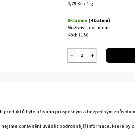
Měrná
4,79 Kč / 1 g
cena:
Skladem
(4 balení)
Možnosti doručení
Kód:
1150
−
+
ých produktů bylo užíváno prospěšným a bezpečným způsobem
 nejsme oprávněni uvádět podrobnější informace, které by 