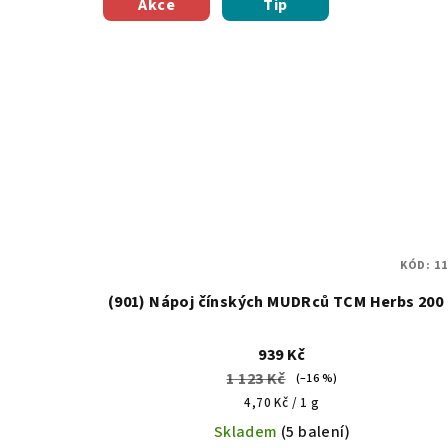
Akce
Tip
KÓD:
11
(901) Nápoj čínských MUDRců TCM Herbs 200 
939 Kč
1 123 Kč
(–16 %)
Měrná
4,70 Kč / 1 g
cena:
Skladem
(5 balení)