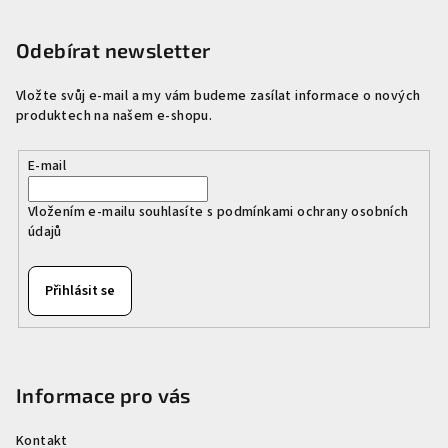
l
á
á
p
Odebírat newsletter
d
a
a
c
Vložte svůj e-mail a my vám budeme zasílat informace o nových
t
produktech na našem e-shopu.
í
í
p
r
E-mail
v
k
Vložením e-mailu souhlasíte s
podmínkami ochrany osobních
údajů
y
v
ý
Přihlásit se
p
i
s
u
Informace pro vás
Kontakt