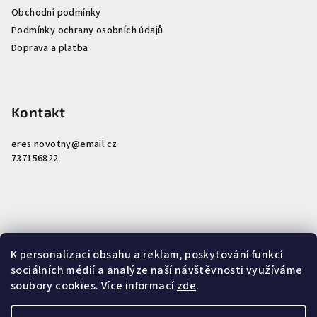
Obchodní podmínky
Podmínky ochrany osobních údajů
Doprava a platba
Kontakt
eres.novotny
@
email.cz
737156822
Nákupní košík
K personalizaci obsahu a reklam, poskytování funkcí
sociálních médií a analýze naší návštěvnosti využíváme
soubory cookies. Více informací
zde
.
0
ks /
0 Kč