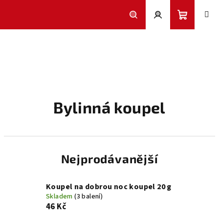
Přejít
na
obsah
Nákupní
Hledat
Přihlášení
košík
Bylinná koupel
Nejprodávanější
Koupel na dobrou noc koupel 20 g
Skladem
(3 balení)
46 Kč