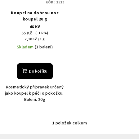
KÓD:
1513
r
Koupel na dobrou noc
o
koupel 20 g
d
46 Kč
u
55 Kč
(–16 %)
Měrná
k
2,30 Kč / 1 g
cena:
Skladem
(3 balení)
t
ů
Do košíku
Kosmetický přípravek určený
jako koupel k péči o pokožku.
Balení: 20g
1
položek celkem
O
v
Z