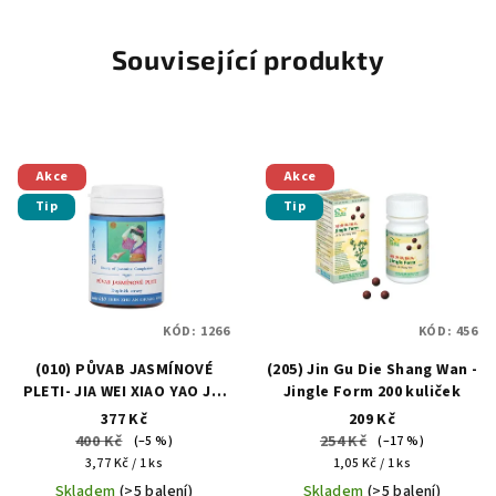
Související produkty
Akce
Akce
Tip
Tip
KÓD:
1266
KÓD:
456
(010) PŮVAB JASMÍNOVÉ
(205) Jin Gu Die Shang Wan -
PLETI- JIA WEI XIAO YAO JIA
Jingle Form 200 kuliček
JIAN WAN 100 tablet
377 Kč
209 Kč
400 Kč
254 Kč
(–5 %)
(–17 %)
Měrná
Měrná
3,77 Kč / 1 ks
1,05 Kč / 1 ks
cena:
cena:
Skladem
(>5 balení)
Skladem
(>5 balení)