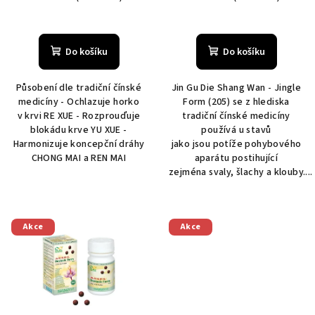
Do košíku
Do košíku
Působení dle tradiční čínské
Jin Gu Die Shang Wan - Jingle
medicíny - Ochlazuje horko
Form (205) se z hlediska
v krvi RE XUE - Rozprouďuje
tradiční čínské medicíny
blokádu krve YU XUE -
používá u stavů
Harmonizuje koncepční dráhy
jako jsou potíže pohybového
CHONG MAI a REN MAI
aparátu postihující
zejména svaly, šlachy a klouby....
Akce
Akce