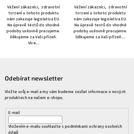
Vážení zákazníci, zdravotní
Vážení zákazníci, zdravotní
tvrzení u tohoto produktu
tvrzení u tohoto produktu
nám zakazuje legislativa EU.
nám zakazuje legislativa EU.
Na úpravě textů do vhodné
Na úpravě textů do vhodné
podoby usilovně pracujeme.
podoby usilovně pracujeme.
Děkujeme za Vaši přízeň.
Děkujeme za Vaši přízeň....
Více...
Z
á
p
Odebírat newsletter
a
Vložte svůj e-mail a my vám budeme zasílat informace o nových
t
produktech na našem e-shopu.
í
E-mail
Vložením e-mailu souhlasíte s
podmínkami ochrany osobních
údajů