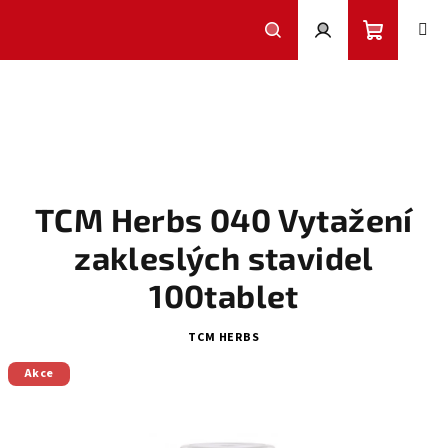
Přejít
na
obsah
Nákupní
Hledat
Přihlášení
košík
TCM Herbs 040 Vytažení
zakleslých stavidel
100tablet
TCM HERBS
Akce