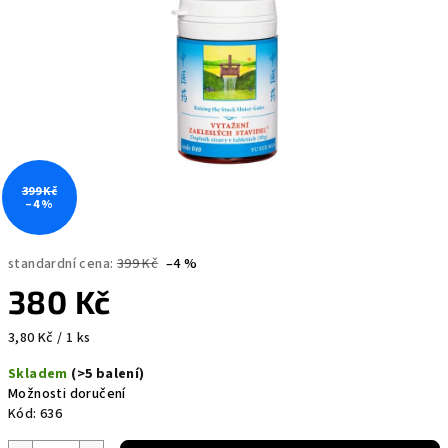
399 Kč
–4 %
standardní cena:
399 Kč
–4 %
380 Kč
Měrná
3,80 Kč / 1 ks
cena:
Skladem
(>5 balení)
Možnosti doručení
Kód:
636