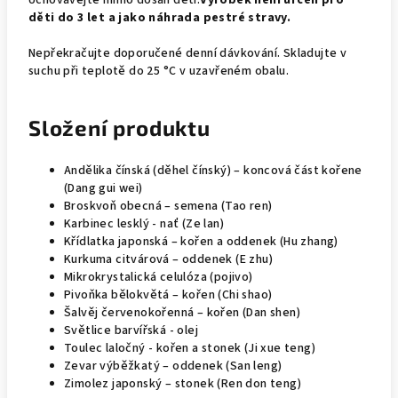
Uchovávejte mimo dosah dětí.
Výrobek není určen pro
děti do 3 let a jako náhrada pestré stravy.
Nepřekračujte doporučené denní dávkování. Skladujte v
suchu při teplotě do 25 °C v uzavřeném obalu.
Složení produktu
Andělika čínská (děhel čínský) – koncová část kořene
(Dang gui wei)
Broskvoň obecná – semena (Tao ren)
Karbinec lesklý - nať (Ze lan)
Křídlatka japonská – kořen a oddenek (Hu zhang)
Kurkuma citvárová – oddenek (E zhu)
Mikrokrystalická celulóza (pojivo)
Pivoňka bělokvětá – kořen (Chi shao)
Šalvěj červenokořenná – kořen (Dan shen)
Světlice barvířská - olej
Toulec laločný - kořen a stonek (Ji xue teng)
Zevar výběžkatý – oddenek (San leng)
Zimolez japonský – stonek (Ren don teng)