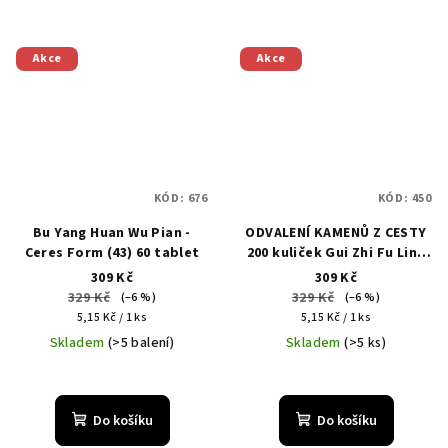
Akce
Akce
KÓD:
676
KÓD:
450
Bu Yang Huan Wu Pian -
ODVALENÍ KAMENŮ Z CESTY
Ceres Form (43) 60 tablet
200 kuliček Gui Zhi Fu Ling
Pian - Uter Form (054)
309 Kč
309 Kč
329 Kč
329 Kč
(–6 %)
(–6 %)
Měrná
Měrná
5,15 Kč / 1 ks
5,15 Kč / 1 ks
cena:
cena:
Skladem
(>5 balení)
Skladem
(>5 ks)
Do košíku
Do košíku