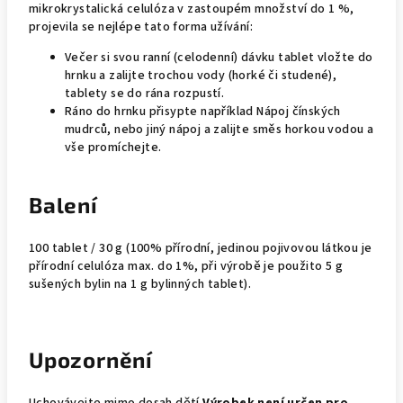
mikrokrystalická celulóza v zastoupém množství do 1 %,
projevila se nejlépe tato forma užívání:
Večer si svou ranní (celodenní) dávku tablet vložte do
hrnku a zalijte trochou vody (horké či studené),
tablety se do rána rozpustí.
Ráno do hrnku přisypte například Nápoj čínských
mudrců, nebo jiný nápoj a zalijte směs horkou vodou a
vše promíchejte.
Balení
100 tablet / 30 g (100% přírodní, jedinou pojivovou látkou je
přírodní celulóza max. do 1%, při výrobě je použito 5 g
sušených bylin na 1 g bylinných tablet).
Upozornění