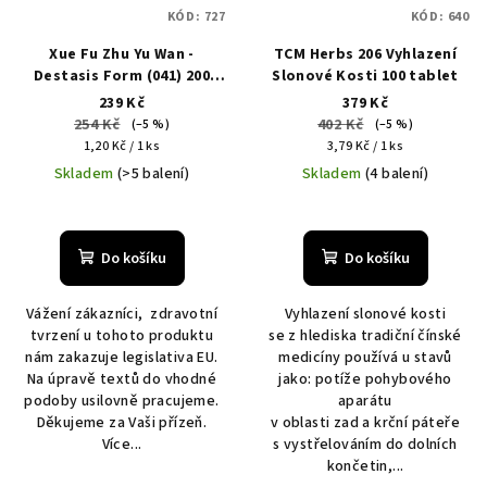
KÓD:
727
KÓD:
640
Xue Fu Zhu Yu Wan -
TCM Herbs 206 Vyhlazení
Destasis Form (041) 200
Slonové Kosti 100 tablet
kuliček
239 Kč
379 Kč
254 Kč
402 Kč
(–5 %)
(–5 %)
Měrná
Měrná
1,20 Kč / 1 ks
3,79 Kč / 1 ks
cena:
cena:
Skladem
(>5 balení)
Skladem
(4 balení)
Do košíku
Do košíku
Vážení zákazníci, zdravotní
Vyhlazení slonové kosti
tvrzení u tohoto produktu
se z hlediska tradiční čínské
nám zakazuje legislativa EU.
medicíny používá u stavů
Na úpravě textů do vhodné
jako: potíže pohybového
podoby usilovně pracujeme.
aparátu
Děkujeme za Vaši přízeň.
v oblasti zad a krční páteře
Více...
s vystřelováním do dolních
končetin,...