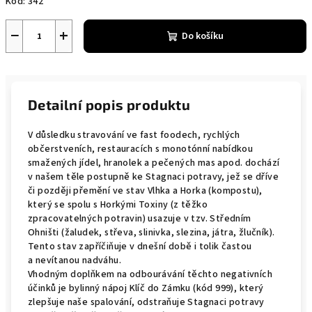
Kód:
342
−
+
Do košíku
Detailní popis produktu
V důsledku stravování ve fast foodech, rychlých
občerstveních, restauracích s monotónní nabídkou
smažených jídel, hranolek a pečených mas apod. dochází
v našem těle postupně ke Stagnaci potravy, jež se dříve
či později přemění ve stav Vlhka a Horka (kompostu),
který se spolu s Horkými Toxiny (z těžko
zpracovatelných potravin) usazuje v tzv. Středním
Ohništi (žaludek, střeva, slinivka, slezina, játra, žlučník).
Tento stav zapříčiňuje v dnešní době i tolik častou
a nevítanou nadváhu.
Vhodným doplňkem na odbourávání těchto negativních
účinků je bylinný nápoj Klíč do Zámku (kód 999), který
zlepšuje naše spalování, odstraňuje Stagnaci potravy