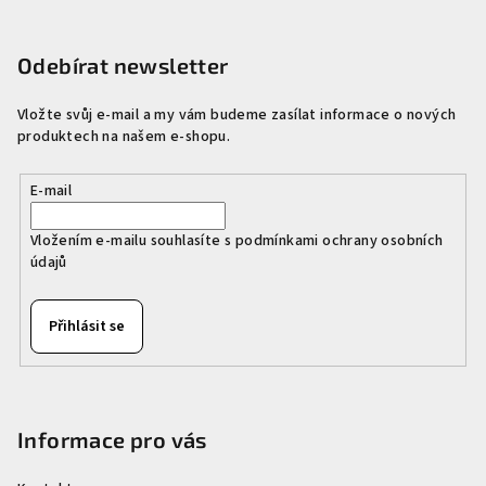
Z
á
p
Odebírat newsletter
a
Vložte svůj e-mail a my vám budeme zasílat informace o nových
t
produktech na našem e-shopu.
í
E-mail
Vložením e-mailu souhlasíte s
podmínkami ochrany osobních
údajů
Přihlásit se
Informace pro vás