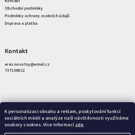
Kontakt
Obchodní podmínky
Podmínky ochrany osobních údajů
Doprava a platba
Kontakt
eres.novotny
@
email.cz
737156822
Nákupní košík
K personalizaci obsahu a reklam, poskytování funkcí
sociálních médií a analýze naší návštěvnosti využíváme
soubory cookies. Více informací
zde
.
0
ks /
0 Kč