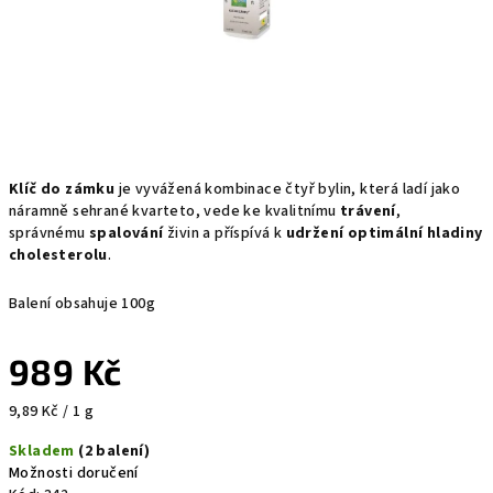
Klíč do zámku
je vyvážená kombinace čtyř bylin, která ladí jako
náramně sehrané kvarteto, vede ke kvalitnímu
trávení
,
správnému
spalování
živin a příspívá k
udržení optimální hladiny
cholesterolu
.
Balení obsahuje 100g
989 Kč
Měrná
9,89 Kč / 1 g
cena:
Skladem
(2 balení)
Možnosti doručení