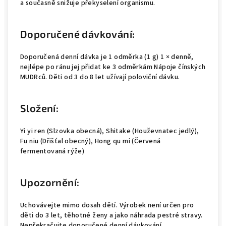
a současně snižuje překyselení organismu.
Doporučené dávkování:
Doporučená denní dávka je 1 odměrka (1 g) 1 × denně,
nejlépe po ránu jej přidat ke 3 odměrkám Nápoje čínských
MUDRců. Děti od 3 do 8 let užívají poloviční dávku.
Složení:
Yi yi ren (Slzovka obecná), Shitake (Houževnatec jedlý),
Fu niu (Dřišťal obecný), Hong qu mi (Červená
fermentovaná rýže)
Upozornění:
Uchovávejte mimo dosah dětí. Výrobek není určen pro
děti do 3 let, těhotné ženy a jako náhrada pestré stravy.
Nepřekračujte doporučené denní dávkování.