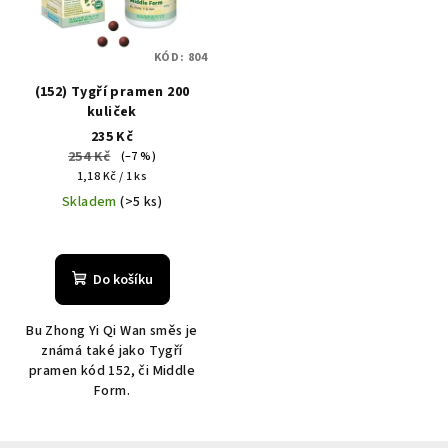
KÓD:
804
(152) Tygří pramen 200
kuliček
235 Kč
254 Kč
(–7 %)
Měrná
1,18 Kč / 1 ks
cena:
Skladem
(>5 ks)
Do košíku
Bu Zhong Yi Qi Wan směs je
známá také jako Tygří
pramen kód 152, či Middle
Form.