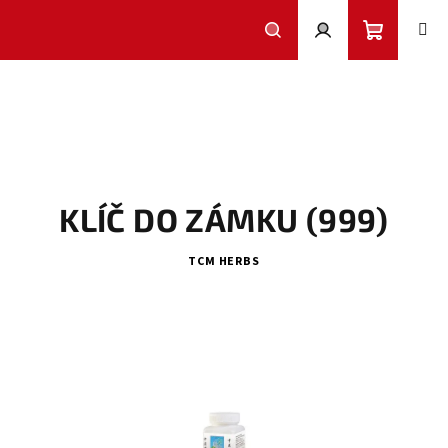
Přejít
na
obsah
Nákupní
Hledat
Přihlášení
košík
KLÍČ DO ZÁMKU (999)
TCM HERBS