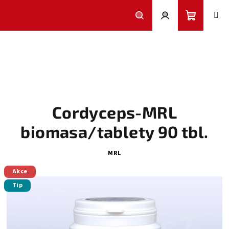
Přejít
na
obsah
Nákupní
Hledat
Přihlášení
košík
Cordyceps-MRL
biomasa/tablety 90 tbl.
MRL
Akce
Tip