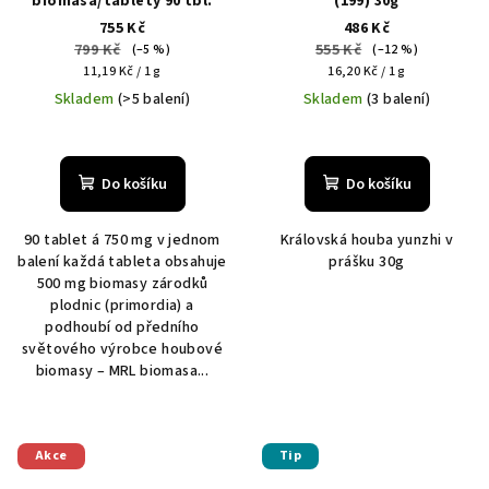
biomasa/tablety 90 tbl.
(199) 30g
755 Kč
486 Kč
799 Kč
555 Kč
(–5 %)
(–12 %)
Měrná
Měrná
11,19 Kč / 1 g
16,20 Kč / 1 g
cena:
cena:
Skladem
(>5 balení)
Skladem
(3 balení)
Do košíku
Do košíku
90 tablet á 750 mg v jednom
Královská houba yunzhi v
balení každá tableta obsahuje
prášku 30g
500 mg biomasy zárodků
plodnic (primordia) a
podhoubí od předního
světového výrobce houbové
biomasy – MRL biomasa...
Akce
Tip