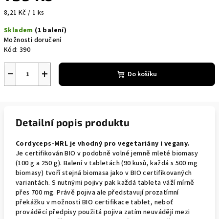
Měrná
8,21 Kč / 1 ks
cena:
Skladem
(1 balení)
Možnosti doručení
Kód:
390
−
+
Do košíku
Detailní popis produktu
Cordyceps-MRL je vhodný pro vegetariány i vegany.
Je certifikován BIO v podobně volné jemně mleté biomasy
(100 g a 250 g). Balení v tabletách (90 kusů, každá s 500 mg
biomasy) tvoří stejná biomasa jako v BIO certifikovaných
variantách. S nutnými pojivy pak každá tableta váží mírně
přes 700 mg. Právě pojiva ale představují prozatímní
překážku v možnosti BIO certifikace tablet, neboť
prováděcí předpisy použitá pojiva zatím neuvádějí mezi