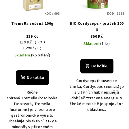
KÓD:
993
KÓD:
1163
Tremella sušená 100g
BIO Cordyceps - prášek 100
g
129 Kč
350 Kč
139 Kč
(–7 %)
Skladem
(1 ks)
Měrná
1,29 Kč / 1 g
cena:
Skladem
(>5 balení)
Do košíku
Do košíku
Cordyceps (housenice
čínská, Cordyceps sinensis) je
Ručně
z vitálních hub nejsilnější
sbíraná Tremella (rosolovka
dobíječ ztracené energie. V
řasotvará, Tremella
čínské medicíně je spojován s
fuciformis) je vhodná pro
oblastmi...
gastronomické využití.
Obsahuje bioaktivní látky a
minerály v přirozeném