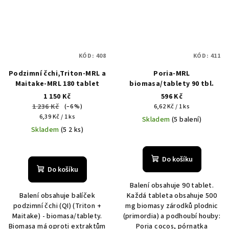
KÓD:
408
KÓD:
411
Podzimní čchi,Triton-MRL a
Poria-MRL
Maitake-MRL 180 tablet
biomasa/tablety 90 tbl.
1 150 Kč
596 Kč
1 236 Kč
Měrná
(–6 %)
6,62 Kč / 1 ks
Měrná
cena:
6,39 Kč / 1 ks
Skladem
(5 balení)
cena:
Skladem
(5 2 ks)
Do košíku
Do košíku
Balení obsahuje 90 tablet.
Balení obsahuje balíček
Každá tableta obsahuje 500
podzimní čchi (QI) (Triton +
mg biomasy zárodků plodnic
Maitake) - biomasa/tablety.
(primordia) a podhoubí houby:
Biomasa má oproti extraktům
Poria cocos, pórnatka