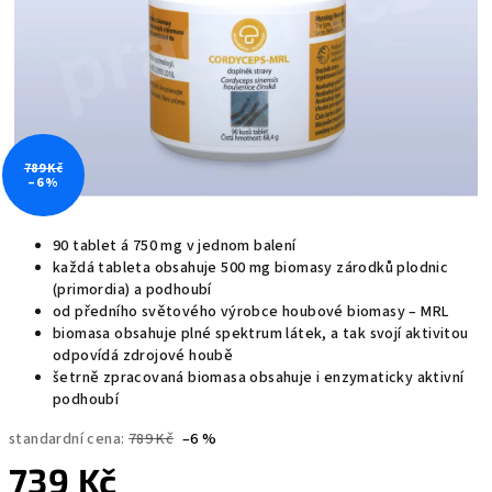
789 Kč
–6 %
90 tablet á 750 mg v jednom balení
každá tableta obsahuje 500 mg biomasy zárodků plodnic
(primordia) a podhoubí
od předního světového výrobce houbové biomasy – MRL
biomasa obsahuje plné spektrum látek, a tak svojí aktivitou
odpovídá zdrojové houbě
šetrně zpracovaná biomasa obsahuje i enzymaticky aktivní
podhoubí
standardní cena:
789 Kč
–6 %
739 Kč