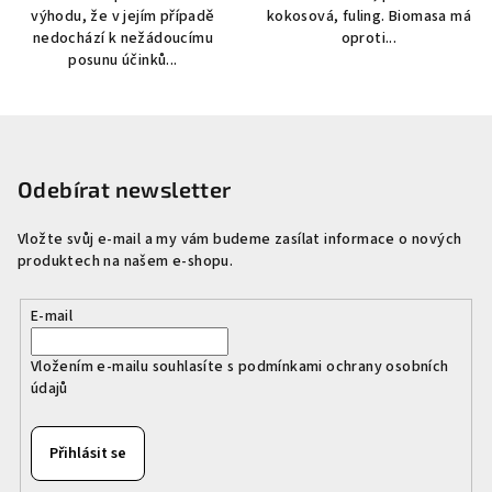
výhodu, že v jejím případě
kokosová, fuling. Biomasa má
nedochází k nežádoucímu
oproti...
posunu účinků...
Z
á
p
Odebírat newsletter
a
Vložte svůj e-mail a my vám budeme zasílat informace o nových
t
produktech na našem e-shopu.
í
E-mail
Vložením e-mailu souhlasíte s
podmínkami ochrany osobních
údajů
Přihlásit se