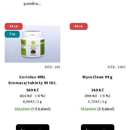
poměru...
Akce
Akce
Tip
KÓD:
393
KÓD:
1050
Coriolus-MRL
MycoClean 99 g
biomasa/tablety 90 tbl.
569 Kč
369 Kč
611 Kč
390 Kč
(–6 %)
(–5 %)
Měrná
Měrná
8,66 Kč / 1 g
3,73 Kč / 1 g
cena:
cena:
Skladem
(>5 balení)
Skladem
(3 balení)