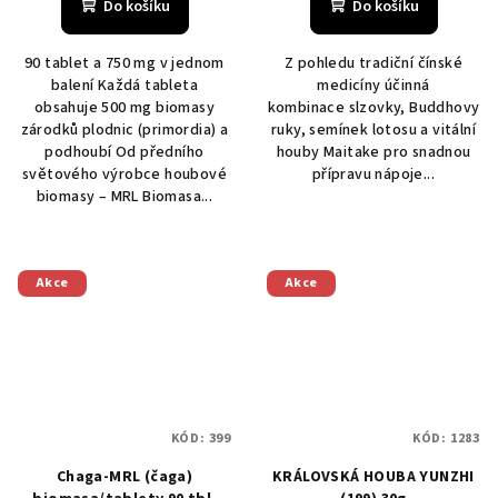
Do košíku
Do košíku
90 tablet a 750 mg v jednom
Z pohledu tradiční čínské
balení Každá tableta
medicíny účinná
obsahuje 500 mg biomasy
kombinace slzovky, Buddhovy
zárodků plodnic (primordia) a
ruky, semínek lotosu a vitální
podhoubí Od předního
houby Maitake pro snadnou
světového výrobce houbové
přípravu nápoje...
biomasy – MRL Biomasa...
Akce
Akce
KÓD:
399
KÓD:
1283
Chaga-MRL (čaga)
KRÁLOVSKÁ HOUBA YUNZHI