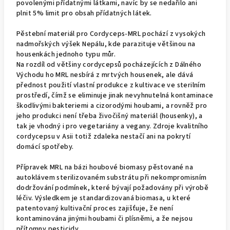
povolenými přídatnými látkami, navíc by se nedařilo ani
plnit 5% limit pro obsah přídatných látek.
Pěstební materiál pro Cordyceps-MRL pochází z vysokých
nadmořských výšek Nepálu, kde parazituje většinou na
housenkách jednoho typu můr.
Na rozdíl od většiny cordycepsů pocházejících z Dálného
Východu ho MRL nesbírá z mrtvých housenek, ale dává
přednost použití vlastní produkce z kultivace ve sterilním
prostředí, čímž se eliminuje jinak nevyhnutelná kontaminace
škodlivými bakteriemi a cizorodými houbami, a rovněž pro
jeho produkci není třeba živočišný materiál (housenky), a
tak je vhodný i pro vegetariány a vegany. Zdroje kvalitního
cordycepsu v Asii totiž zdaleka nestačí ani na pokrytí
domácí spotřeby.
Přípravek MRL na bázi houbové biomasy pěstované na
autoklávem sterilizovaném substrátu při nekompromisním
dodržování podmínek, které bývají požadovány při výrobě
léčiv. Výsledkem je standardizovaná biomasa, u které
patentovaný kultivační proces zajišťuje, že není
kontaminována jinými houbami či plísněmi, a že nejsou
přítomny pesticidy.