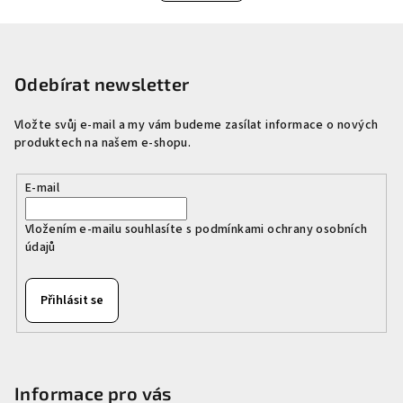
o
d
v
Z
a
á
n
á
c
í
í
p
Odebírat newsletter
p
a
r
Vložte svůj e-mail a my vám budeme zasílat informace o nových
t
v
produktech na našem e-shopu.
í
k
y
E-mail
v
ý
Vložením e-mailu souhlasíte s
podmínkami ochrany osobních
p
údajů
i
s
Přihlásit se
u
Informace pro vás