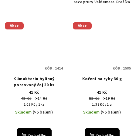
receptury Valdemara Grešíka
Akce
Akce
KÓD:
1414
KÓD:
1585
Klimakterin bylinný
Koření na ryby 30 g
porcovaný čaj 20 ks
41 Kč
41 Kč
48 Kč
51 Kč
(–14 %)
(–19 %)
Měrná
Měrná
2,05 Kč / 1 ks
1,37 Kč / 1 g
cena:
cena:
Skladem
(>5 balení)
Skladem
(>5 balení)
Do košíku
Do košíku