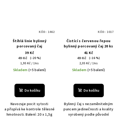
KÓD:
1462
KÓD:
1017
Štíhlá linie bylinný
Čistící s červenou řepou
porcovaný čaj
bylinný porcovaný čaj 20 ks
39 Kč
41 Kč
49 Kč
49 Kč
(–20 %)
(–16 %)
Měrná
Měrná
1,95 Kč / 1 ks
2,05 Kč / 1 ks
cena:
cena:
Skladem
(>5 balení)
Skladem
(>5 balení)
Do košíku
Do košíku
Navozuje pocit sytosti
Bylinný čaj s nezaměnitelným
a přispívá ke kontrole tělesné
puncem jedinečnosti a kvality
hmotnosti. Balení: 20 x 1,5g
vyrobený podle původní