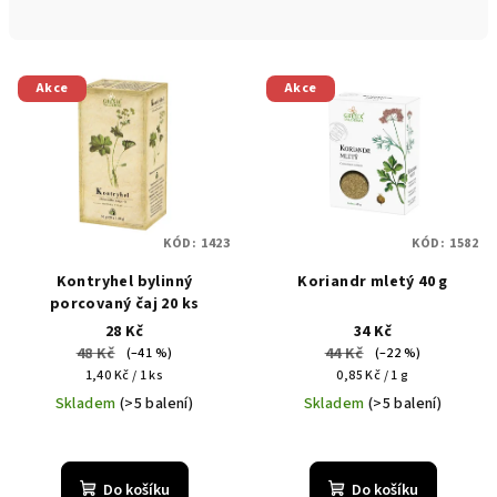
n
í
V
p
Akce
Akce
ý
r
p
o
i
d
s
u
p
k
KÓD:
1423
KÓD:
1582
r
t
Kontryhel bylinný
Koriandr mletý 40 g
o
ů
porcovaný čaj 20 ks
d
28 Kč
34 Kč
u
48 Kč
44 Kč
(–41 %)
(–22 %)
Měrná
Měrná
k
1,40 Kč / 1 ks
0,85 Kč / 1 g
cena:
cena:
Skladem
(>5 balení)
Skladem
(>5 balení)
t
ů
Do košíku
Do košíku