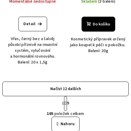
Momentálně nedostupné
Skladem
(3 balení)
Detail
Do košíku
Vřes, černý bez a šalvěj
Kosmetický přípravek určený
působí příznivě na imunitní
jako koupel k péči o pokožku.
systém, vylučování
Balení: 20g
a hormonální rovnováhu.
Balení: 20 x 1,5g
Načíst 12 dalších
S
1
9
t
O
r
105
položek celkem
á
v
n
l
Nahoru
k
á