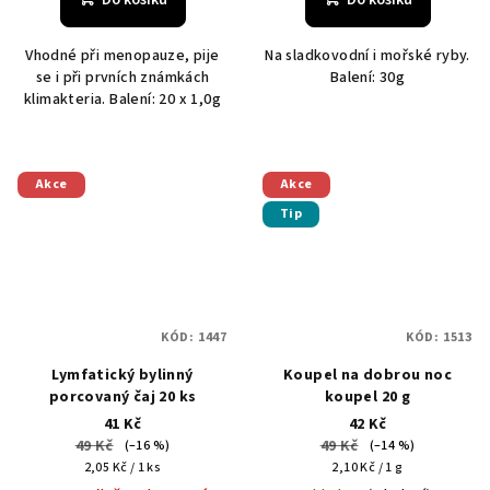
Vhodné při menopauze, pije
Na sladkovodní i mořské ryby.
se i při prvních známkách
Balení: 30g
klimakteria. Balení: 20 x 1,0g
Akce
Akce
Tip
KÓD:
1447
KÓD:
1513
Lymfatický bylinný
Koupel na dobrou noc
porcovaný čaj 20 ks
koupel 20 g
41 Kč
42 Kč
49 Kč
49 Kč
(–16 %)
(–14 %)
Měrná
Měrná
2,05 Kč / 1 ks
2,10 Kč / 1 g
cena:
cena: