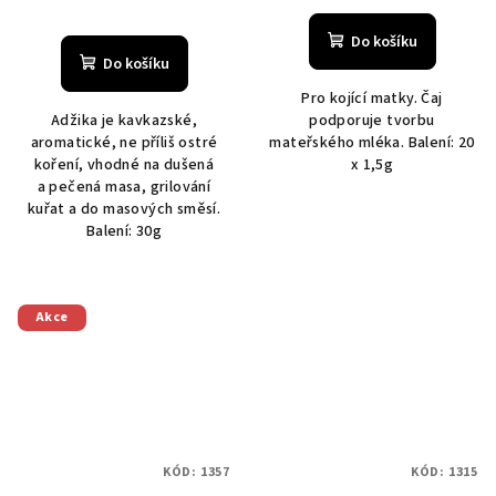
Do košíku
Do košíku
Pro kojící matky. Čaj
Adžika je kavkazské,
podporuje tvorbu
aromatické, ne příliš ostré
mateřského mléka. Balení: 20
koření, vhodné na dušená
x 1,5g
a pečená masa, grilování
kuřat a do masových směsí.
Balení: 30g
Akce
KÓD:
1357
KÓD:
1315