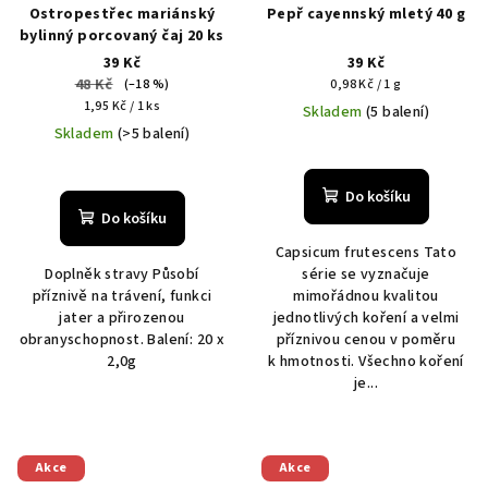
Ostropestřec mariánský
Pepř cayennský mletý 40 g
bylinný porcovaný čaj 20 ks
39 Kč
39 Kč
48 Kč
Měrná
(–18 %)
0,98 Kč / 1 g
Měrná
cena:
1,95 Kč / 1 ks
Skladem
(5 balení)
cena:
Skladem
(>5 balení)
Do košíku
Do košíku
Capsicum frutescens Tato
Doplněk stravy Působí
série se vyznačuje
příznivě na trávení, funkci
mimořádnou kvalitou
jater a přirozenou
jednotlivých koření a velmi
obranyschopnost. Balení: 20 x
příznivou cenou v poměru
2,0g
k hmotnosti. Všechno koření
je...
Akce
Akce