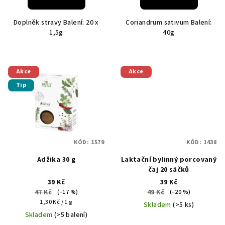
Doplněk stravy Balení: 20 x
Coriandrum sativum Balení:
1,5g
40g
Akce
Akce
Tip
KÓD:
1579
KÓD:
1438
Adžika 30 g
Laktační bylinný porcovaný
čaj 20 sáčků
39 Kč
39 Kč
47 Kč
49 Kč
(–17 %)
(–20 %)
Měrná
1,30 Kč / 1 g
Skladem
(>5 ks)
cena:
Skladem
(>5 balení)