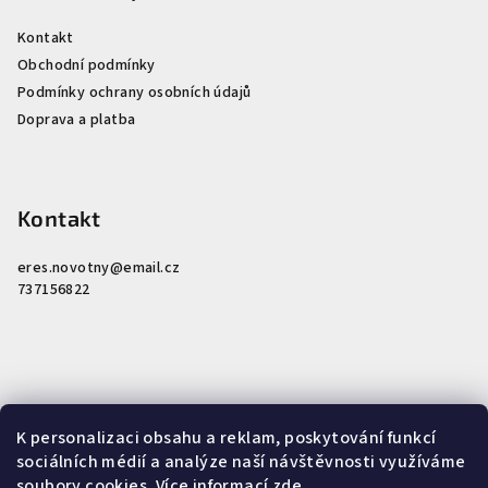
Kontakt
Obchodní podmínky
Podmínky ochrany osobních údajů
Doprava a platba
Kontakt
eres.novotny
@
email.cz
737156822
K personalizaci obsahu a reklam, poskytování funkcí
Nákupní košík
sociálních médií a analýze naší návštěvnosti využíváme
soubory cookies. Více informací
zde
.