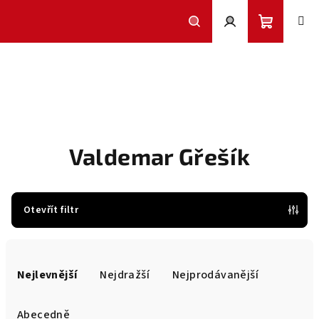
Přejít
na
obsah
Nákupní
Hledat
Přihlášení
košík
Valdemar Gřešík
Otevřít filtr
Ř
a
Nejlevnější
Nejdražší
Nejprodávanější
z
e
Abecedně