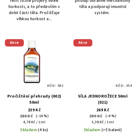
řešit různé projevy vlhké
posilují obranné mechanismy
horkosti, a to především v
těla a podporují imunitní
dolní části těla. Pročišťuje
systém.
vlhkou horkost a...
Akce
Akce
KÓD:
981
KÓD:
354
Pročištění přehrady (002)
SÍLA JEDNOROŽECE 50ml
50ml
(021)
239 Kč
269 Kč
280 Kč
289 Kč
(–14 %)
(–6 %)
Měrná
Měrná
4,78 Kč / 1 ml
5,38 Kč / 1 ml
cena:
cena:
Skladem
(4 ks)
Skladem
(>5 balení)