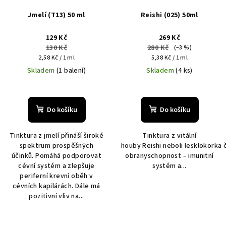
Jmelí (T13) 50 ml
Reishi (025) 50ml
129 Kč
269 Kč
130 Kč
280 Kč
(–3 %)
Měrná
Měrná
2,58 Kč / 1 ml
5,38 Kč / 1 ml
cena:
cena:
Skladem
(1 balení)
Skladem
(4 ks)
Do košíku
Do košíku
Tinktura z jmelí přináší široké
Tinktura z vitální
spektrum prospěšných
houby Reishi neboli lesklokorka
účinků. Pomáhá podporovat
obranyschopnost – imunitní
cévní systém a zlepšuje
systém a...
periferní krevní oběh v
cévních kapilárách. Dále má
pozitivní vliv na...