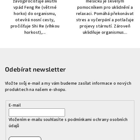
závojpročišťuje akutní
měsíčku je skvělým
vpád Feng Re (větrné
pomocníkem pro uklidnění a
horko) do organismu,
relaxaci. Pomáhá překonávat
otevírá nosní cesty,
stres a vyčerpání a potlačuje
pročišťuje Shi Re (vlhkou
projevy stárnutí. Zároveň
horkost),...
uklidňuje organismus...
Z
á
p
Odebírat newsletter
a
Vložte svůj e-mail a my vám budeme zasílat informace o nových
t
produktech na našem e-shopu.
í
E-mail
Vložením e-mailu souhlasíte s
podmínkami ochrany osobních
údajů