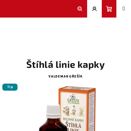
Přejít
na
obsah
Nákupní
Hledat
Přihlášení
košík
Štíhlá linie kapky
VALDEMAR GŘEŠÍK
Tip