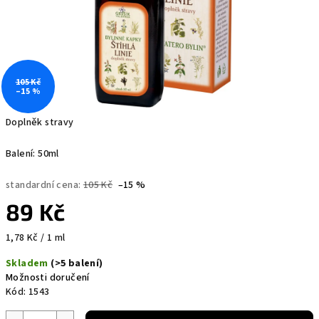
105 Kč
–15 %
Doplněk stravy
Balení: 50ml
standardní cena:
105 Kč
–15 %
89 Kč
Měrná
1,78 Kč / 1 ml
cena:
Skladem
(>5 balení)
Možnosti doručení
Kód:
1543