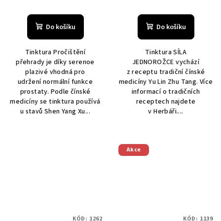
Do košíku
Do košíku
Tinktura Pročištění
Tinktura SÍLA
přehrady je díky serenoe
JEDNOROŽCE vychází
plazivé vhodná pro
z receptu tradiční čínské
udržení normální funkce
medicíny Yu Lin Zhu Tang. Více
prostaty. Podle čínské
informací o tradičních
medicíny se tinktura používá
receptech najdete
u stavů Shen Yang Xu...
v Herbáři....
Akce
KÓD:
1262
KÓD:
1139