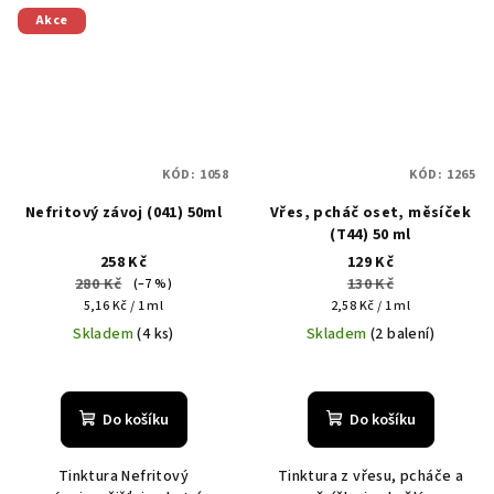
Akce
KÓD:
1058
KÓD:
1265
Nefritový závoj (041) 50ml
Vřes, pcháč oset, měsíček
(T44) 50 ml
258 Kč
129 Kč
280 Kč
130 Kč
(–7 %)
Měrná
Měrná
5,16 Kč / 1 ml
2,58 Kč / 1 ml
cena:
cena:
Skladem
(4 ks)
Skladem
(2 balení)
Do košíku
Do košíku
Tinktura Nefritový
Tinktura z vřesu, pcháče a