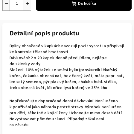
−
+
Do košíku
Detailní popis produktu
Byliny obsažené v kapkách navozují pocit sytosti a přispívají
ke kontrole tělesné hmotnosti.
Dávkování: 2 x 20 kapek denně před jídlem, nejlépe
do sklenky vody
Složení: 10% výtažek ze směsi bylin (proskurník lékařský
kořen, čekanka obecná nať, bez černý květ, máta pepr. nať,
len setý semeno, pýr plazivý kořen, chaluha bubl. stélka,
trnka obecná květ, lékořice lysá kořen) ve 35% lihu
Nepřekračujte doporučené denní dávkování. Není určeno
k používání jako náhrada pestré stravy. Výrobek není určen
pro děti, těhotné a kojící ženy. Uchovejte mimo dosah dětí.
Nevystavovat přímému slunci. Případný zákal není
na závadu.