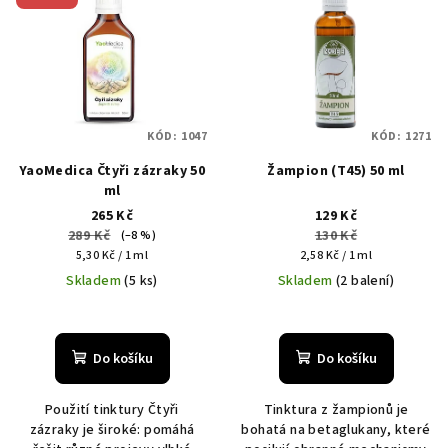
KÓD:
1047
KÓD:
1271
YaoMedica Čtyři zázraky 50
Žampion (T45) 50 ml
ml
265 Kč
129 Kč
289 Kč
130 Kč
(–8 %)
Měrná
Měrná
5,30 Kč / 1 ml
2,58 Kč / 1 ml
cena:
cena:
Skladem
(5 ks)
Skladem
(2 balení)
Do košíku
Do košíku
Použití tinktury Čtyři
Tinktura z žampionů je
zázraky je široké: pomáhá
bohatá na betaglukany, které