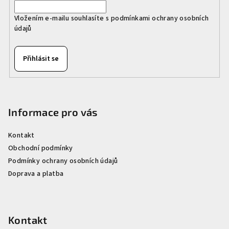
v
k
Vložením e-mailu souhlasíte s
podmínkami ochrany osobních
údajů
y
v
ý
Přihlásit se
p
i
s
u
Informace pro vás
Kontakt
Obchodní podmínky
Podmínky ochrany osobních údajů
Doprava a platba
Kontakt