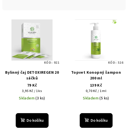
n
í
V
p
ý
r
p
o
i
d
s
u
p
k
KÓD:
921
KÓD:
516
r
t
Bylinný čaj DETOXIREGEN 20
Topvet Konopný šampon
o
ů
sáčků
200 ml
d
79 Kč
139 Kč
u
Měrná
Měrná
3,95 Kč / 1 ks
0,70 Kč / 1 ml
cena:
cena:
k
Skladem
(3 ks)
Skladem
(5 ks)
t
ů
Do košíku
Do košíku