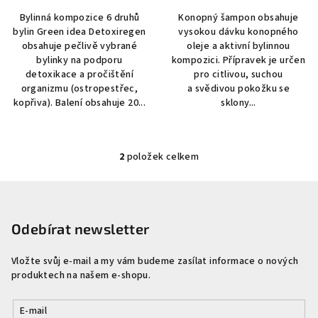
Bylinná kompozice 6 druhů
Konopný šampon obsahuje
bylin Green idea Detoxiregen
vysokou dávku konopného
obsahuje pečlivě vybrané
oleje a aktivní bylinnou
bylinky na podporu
kompozici. Přípravek je určen
detoxikace a pročištění
pro citlivou, suchou
organizmu (ostropestřec,
a svědivou pokožku se
kopřiva). Balení obsahuje 20...
sklony...
2
položek celkem
O
v
Z
l
á
á
p
Odebírat newsletter
d
a
a
c
Vložte svůj e-mail a my vám budeme zasílat informace o nových
t
produktech na našem e-shopu.
í
í
p
r
E-mail