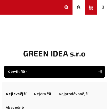
Přejít
na
obsah
Nákupní
Hledat
Přihlášení
košík
GREEN IDEA s.r.o
Otevřít filtr
Ř
a
Nejlevnější
Nejdražší
Nejprodávanější
z
e
Abecedně