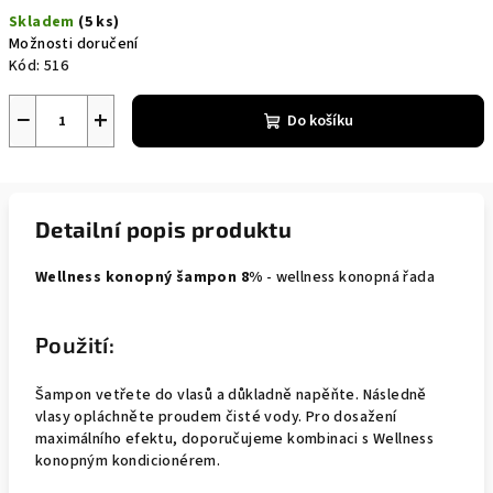
cena:
Skladem
(5 ks)
Možnosti doručení
Kód:
516
−
+
Do košíku
Detailní popis produktu
Wellness konopný šampon 8%
- wellness konopná řada
Použití:
Šampon vetřete do vlasů a důkladně napěňte. Následně
vlasy opláchněte proudem čisté vody. Pro dosažení
maximálního efektu, doporučujeme kombinaci s Wellness
konopným kondicionérem.