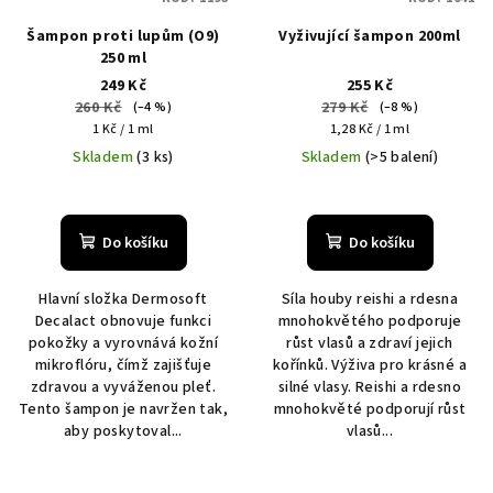
Šampon proti lupům (O9)
Vyživující šampon 200ml
250 ml
249 Kč
255 Kč
260 Kč
279 Kč
(–4 %)
(–8 %)
Měrná
Měrná
1 Kč / 1 ml
1,28 Kč / 1 ml
cena:
cena:
Skladem
(3 ks)
Skladem
(>5 balení)
Do košíku
Do košíku
Hlavní složka Dermosoft
Síla houby reishi a rdesna
Decalact obnovuje funkci
mnohokvětého podporuje
pokožky a vyrovnává kožní
růst vlasů a zdraví jejich
mikroflóru, čímž zajišťuje
kořínků. Výživa pro krásné a
zdravou a vyváženou pleť.
silné vlasy. Reishi a rdesno
Tento šampon je navržen tak,
mnohokvěté podporují růst
aby poskytoval...
vlasů...