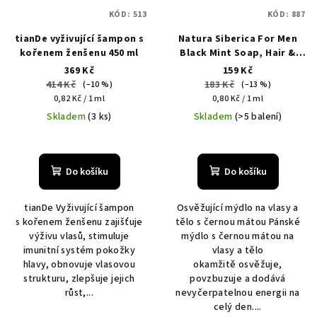
KÓD:
513
KÓD:
887
tianDe vyživující šampon s
Natura Siberica For Men
kořenem ženšenu 450 ml
Black Mint Soap, Hair &
Body, Refreshing, 200 ml
369 Kč
159 Kč
414 Kč
183 Kč
(–10 %)
(–13 %)
Měrná
Měrná
0,82 Kč / 1 ml
0,80 Kč / 1 ml
cena:
cena:
Skladem
(3 ks)
Skladem
(>5 balení)
Do košíku
Do košíku
tianDe Vyživující šampon
Osvěžující mýdlo na vlasy a
s kořenem ženšenu zajišťuje
tělo s černou mátou Pánské
výživu vlasů, stimuluje
mýdlo s černou mátou na
imunitní systém pokožky
vlasy a tělo
hlavy, obnovuje vlasovou
okamžitě osvěžuje,
strukturu, zlepšuje jejich
povzbuzuje a dodává
růst,...
nevyčerpatelnou energii na
celý den....