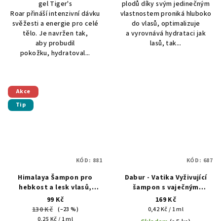
gel Tiger's
plodů díky svým jedinečným
Roar přináší intenzivní dávku
vlastnostem proniká hluboko
svěžesti a energie pro celé
do vlasů, optimalizuje
tělo. Je navržen tak,
a vyrovnává hydrataci jak
aby probudil
lasů, tak...
pokožku, hydratoval...
Akce
Tip
KÓD:
881
KÓD:
687
Himalaya Šampon pro
Dabur - Vatika Vyživující
hebkost a lesk vlasů,
šampon s vaječným
šampon 2v1, 400 ml
proteinem 400 ml
99 Kč
169 Kč
130 Kč
Měrná
(–23 %)
0,42 Kč / 1 ml
Měrná
cena:
0,25 Kč / 1 ml