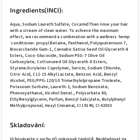
Ingredients(INCI):
Aqua, Sodium Laureth Sulfate, CocamidThen rinse your hair
with a stream of clean water. To achieve the maximum
effect, we recommend a combination with a wellness hemp
conditioner. propyl Betaine, Panthenol, Polyquaternium-7,
Biosaccharide Gum-1, Cannabis Sativa Seed Oil Glycereth-8
Esters, Coco-Glucoside, Sodium PEG-7 Olive Oil
Carboxylate, Cottonseed Oil Glycereth-8 Esters,
Styrene/Acrylates Copolymer, Sericin, Sodium Chloride,
Citric Acid, C12-15 Alkyl Lactate, Benzoic Acid, Benzyl
Alcohol, PEG/PPG-120/10 Trimethylolpropane Trioleate,
Potassium Sorbate, Laureth-2, Sodium Benzoate,
Phenoxyethanol, Alcohol Denat., Polysorbate 80,
Ethylhexylglycerin, Parfum, Benzyl Salicylate, Butylphenyl
Methylpropional, Hexyl Cinnamal, CI 19140, CI 42053
Skladování:
Uchovávejte v suchu při pokojové teplotě. Neskladovat na