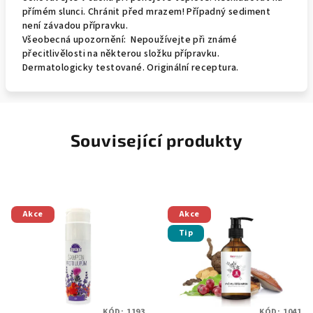
přímém slunci. Chránit před mrazem! Případný sediment
není závadou přípravku.
Všeobecná upozornění: Nepoužívejte při známé
přecitlivělosti na některou složku přípravku.
Dermatologicky testované. Originální receptura.
Související produkty
Akce
Akce
Tip
KÓD:
1193
KÓD:
1041