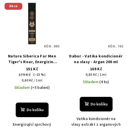
Akce
KÓD:
890
KÓD:
742
Natura Siberica For Men
Dabur - Vatika kondicionér
Tiger's Roar, Energizing
na vlasy - Argan 200 ml
Shower Gel, 250 ml
151 Kč
169 Kč
179 Kč
Měrná
(–15 %)
0,85 Kč / 1 ml
Měrná
cena:
0,60 Kč / 1 ml
Skladem
(4 ks)
cena:
Skladem
(>5 balení)
Do košíku
Do košíku
Vatika kondicionér na
Energizující sprchový
vlasy extrakt z arganových