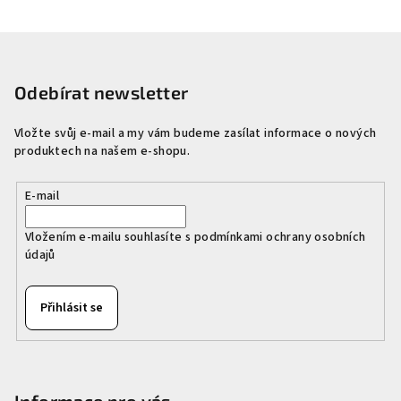
Z
á
p
Odebírat newsletter
a
Vložte svůj e-mail a my vám budeme zasílat informace o nových
t
produktech na našem e-shopu.
í
E-mail
Vložením e-mailu souhlasíte s
podmínkami ochrany osobních
údajů
Přihlásit se
Informace pro vás