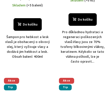
Skladem
(>5 ks)
cena:
Skladem
(>5 balení)
Do košíku
Do košíku
Pro důkladnou hydrataci a
Šampon pro hebkost a lesk
regeneraci poškozených
vlasů je obohacený o olivový
vlasů.Vlasy jsou ze 70%
olej, který vyživuje vlasy a
tvořeny bílkovinnými vlákny,
dodává jim hebkost a lesk.
keratinem. Kdykoliv se tato
Obsah balení: 400ml
vlákna poškodí, lze je
často opravit...
Akce
Akce
Tip
Tip