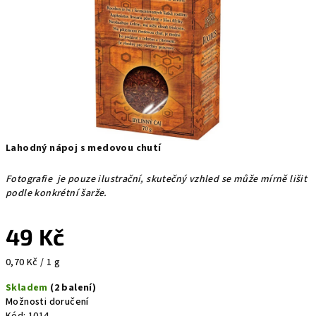
Lahodný nápoj s medovou chutí
Fotografie je pouze ilustrační, skutečný vzhled se může mírně lišit
podle konkrétní šarže.
49 Kč
Měrná
0,70 Kč / 1 g
cena:
Skladem
(2 balení)
Možnosti doručení