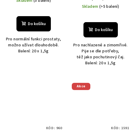
Skladem
(5 balení)
cena:
Skladem
(>5 balení)
Do košíku
Do košíku
Pro normální funkci prostaty,
možno užívat dlouhodobě.
Pro nachlazené a zimomřivé.
Balení: 20 x 1,5g
Pije se dle potřeby,
též jako pochutinový čaj.
Balení: 20 x 1,5g
Akce
KÓD:
960
KÓD:
1591