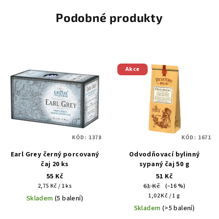
Podobné produkty
Akce
KÓD:
1378
KÓD:
1671
Earl Grey černý porcovaný
Odvodňovací bylinný
čaj 20 ks
sypaný čaj 50 g
55 Kč
51 Kč
Měrná
61 Kč
2,75 Kč / 1 ks
(–16 %)
cena:
Měrná
1,02 Kč / 1 g
Skladem
(5 balení)
cena:
Skladem
(>5 balení)