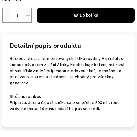
Kód:
1014
−
+
Do košíku
Detailní popis produktu
Rooibos je čaj z fermentovaných lístků rostliny Asphalatus
linearis původem z Jižní Afriky. Neobsahuje kofein, má nižší
obsah tříslovin. Má příjemnou medovou chuť, je možné ho
podávat s cukrem a citrónem. Je vhodný pro všechny
generace.
Složení: rooibos
Příprava: Jedna čajová lžička čaje se přelije 200 ml vroucí
vody, nechá se 10 minut odstát a pak se scedí.