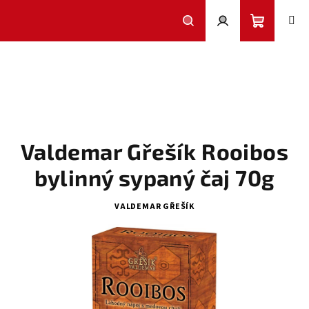
Přejít
na
obsah
Nákupní
Hledat
Přihlášení
košík
Valdemar Gřešík Rooibos
bylinný sypaný čaj 70g
VALDEMAR GŘEŠÍK