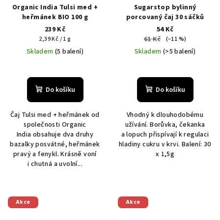
Organic India Tulsi med +
Sugarstop bylinný
heřmánek BIO 100 g
porcovaný čaj 30 sáčků
239 Kč
54 Kč
Měrná
61 Kč
2,39 Kč / 1 g
(–11 %)
cena:
Skladem
(5 balení)
Skladem
(>5 balení)
Do košíku
Do košíku
Čaj Tulsi med + heřmánek od
Vhodný k dlouhodobému
společnosti Organic
užívání. Borůvka, čekanka
India obsahuje dva druhy
a lopuch přispívají k regulaci
bazalky posvátné, heřmánek
hladiny cukru v krvi. Balení: 30
pravý a fenykl. Krásně voní
x 1,5g
i chutná a uvolní...
Akce
Akce