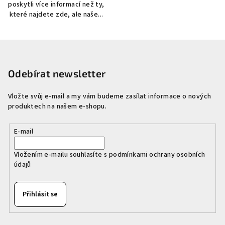
poskytli více informací než ty,
které najdete zde, ale naše...
Z
á
p
Odebírat newsletter
a
Vložte svůj e-mail a my vám budeme zasílat informace o nových
t
produktech na našem e-shopu.
í
E-mail
Vložením e-mailu souhlasíte s
podmínkami ochrany osobních
údajů
Přihlásit se