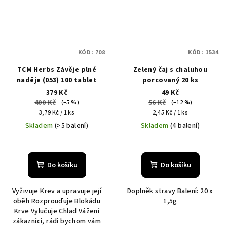
KÓD:
708
KÓD:
1534
TCM Herbs Závěje plné
Zelený čaj s chaluhou
naděje (053) 100 tablet
porcovaný 20 ks
379 Kč
49 Kč
400 Kč
56 Kč
(–5 %)
(–12 %)
Měrná
Měrná
3,79 Kč / 1 ks
2,45 Kč / 1 ks
cena:
cena:
Skladem
(>5 balení)
Skladem
(4 balení)
Do košíku
Do košíku
Vyživuje Krev a upravuje její
Doplněk stravy Balení: 20 x
oběh Rozprouďuje Blokádu
1,5g
Krve Vylučuje Chlad Vážení
zákazníci, rádi bychom vám