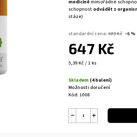
medicíně
mimořádné schopno
schopnost
odvádět z organi
stáze)
standardní cena:
689 Kč
–6 %
647 Kč
Měrná
5,39 Kč / 1 ks
cena:
Skladem
(4 balení)
Možnosti doručení
Kód:
1008
−
+