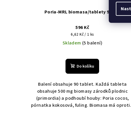
KÓD:
4
Nast
Poria-MRL biomasa/tablety 90 tbl.
596 Kč
Měrná
6,62 Kč / 1 ks
cena:
Skladem
(5 balení)
Do košíku
Balení obsahuje 90 tablet. Každá tableta
obsahuje 500 mg biomasy zárodků plodnic
(primordia) a podhoubí houby: Poria cocos,
pórnatka kokosová, fuling. Biomasa má oproti.