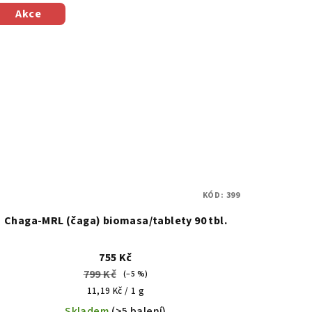
Akce
KÓD:
399
Chaga-MRL (čaga) biomasa/tablety 90 tbl.
755 Kč
799 Kč
(–5 %)
Měrná
11,19 Kč / 1 g
cena:
Skladem
(>5 balení)