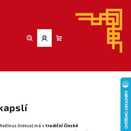
Hledat
Přihlášení
Nákupní
košík
kapslí
hellinus linteus
) má v
tradiční čínské