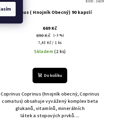
KÓD:
1629
lasím
Coprinus ( Hnojník Obecný) 90 kapslí
669 Kč
690 Kč
(–3 %)
Měrná
7,43 Kč / 1 ks
cena:
Skladem
(2 ks)
Do košíku
Coprinus Coprinus (hnojník obecný, Coprinus
comatus) obsahuje vyvážený komplex beta
glukanů, vitamínů, minerálních
látek a stopových prvků....