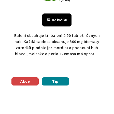
Do košíku
Balení obsahuje tři balení á 90 tablet různých
hub. Každá tableta obsahuje 500 mg biomasy
zárodků plodnic (primordia) a podhoubí hub
blazei, maitake a poria. Biomasa má oproti...
Akce
Tip