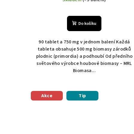
Do košíku
90 tablet a 750 mg v jednom balení Každá
tableta obsahuje 500 mg biomasy zárodků
plodnic (primordia) a podhoubí Od předního
světového výrobce houbové biomasy – MRL
Biomasa...
Akce
Tip