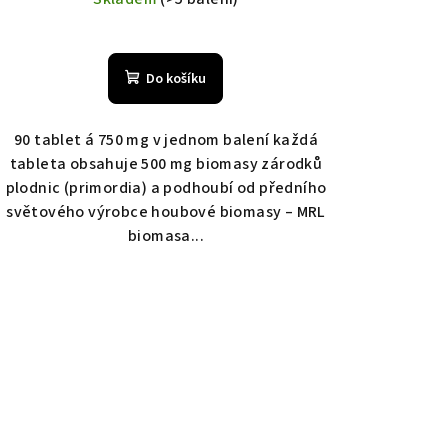
Do košíku
90 tablet á 750 mg v jednom balení každá
tableta obsahuje 500 mg biomasy zárodků
plodnic (primordia) a podhoubí od předního
světového výrobce houbové biomasy – MRL
biomasa...