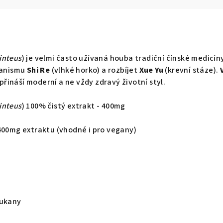
linteus
) je velmi často užívaná houba tradiční čínské medicín
ganismu
Shi Re
(vlhké horko) a rozbíjet
Xue Yu
(krevní stáze).
řináší moderní a ne vždy zdravý životní styl.
linteus
) 100% čistý extrakt - 400mg
 400mg extraktu (vhodné i pro vegany)
lukany