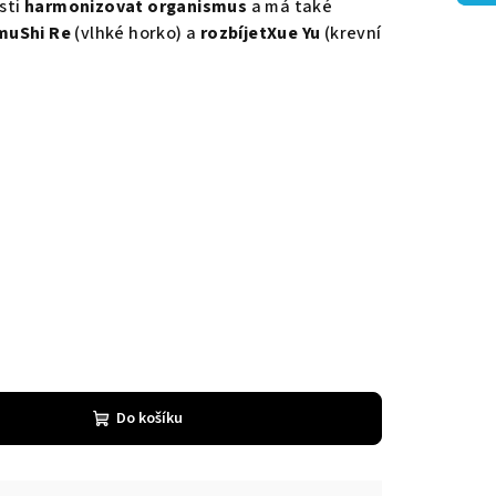
sti
harmonizovat organismus
a má také
smu
Shi Re
(vlhké horko) a
rozbíjet
Xue Yu
(krevní
Do košíku