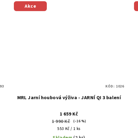
Akce
93
KÓD:
1026
MRL Jarní houbová výživa - JARNÍ QI 3 balení
1 659 Kč
1 990 Kč
(–16 %)
Měrná
553 Kč / 1 ks
cena:
Skladem
(2 ks)