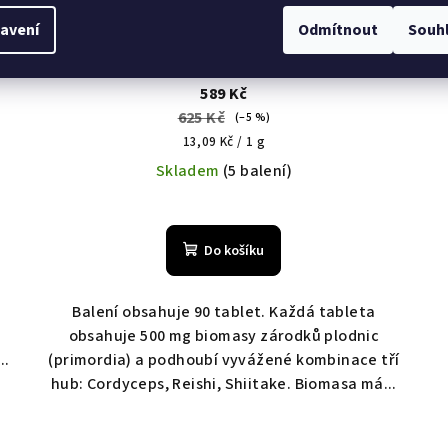
11
KÓD:
417
avení
Odmítnout
Souh
Triton-MRL biomasa/tablety 90 tbl.
589 Kč
625 Kč
(–5 %)
Měrná
13,09 Kč / 1 g
cena:
Skladem
(5 balení)
Průměrné
hodnocení
Do košíku
produktu
je
5,0
Balení obsahuje 90 tablet. Každá tableta
z
obsahuje 500 mg biomasy zárodků plodnic
5
..
(primordia) a podhoubí vyvážené kombinace tří
hvězdiček.
hub: Cordyceps, Reishi, Shiitake. Biomasa má...