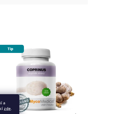
Tip
í a
cí
zde
.