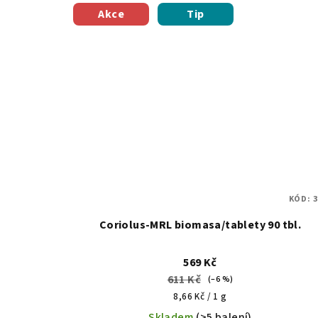
Akce
Tip
KÓD:
3
Coriolus-MRL biomasa/tablety 90 tbl.
569 Kč
611 Kč
(–6 %)
Měrná
8,66 Kč / 1 g
cena:
Skladem
(>5 balení)