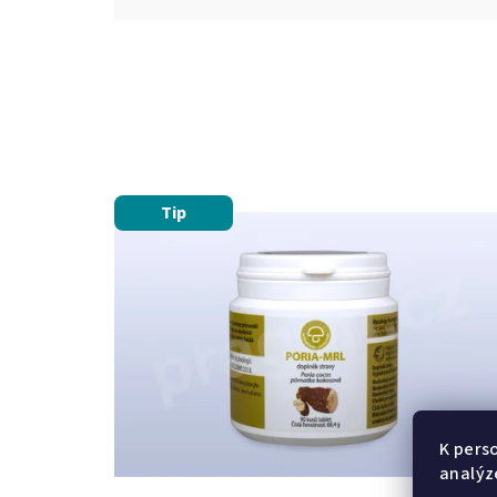
Tip
K pers
analýz