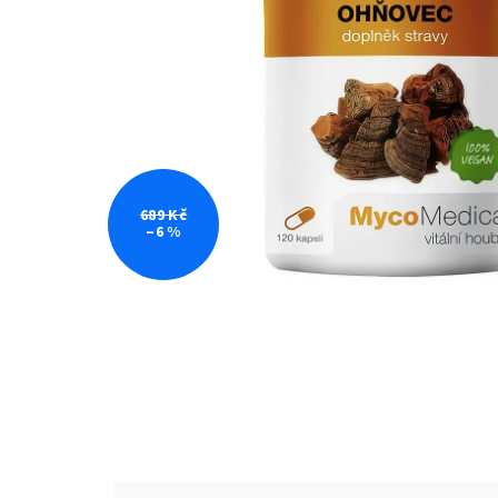
689 Kč
–6 %