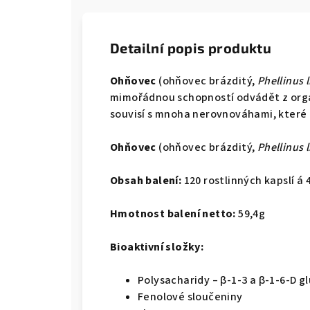
Detailní popis produktu
Ohňovec
(ohňovec brázditý,
Phellinus 
mimořádnou schopností odvádět z or
souvisí s mnoha nerovnováhami, které p
Ohňovec
(ohňovec brázditý,
Phellinus 
Obsah balení:
120 rostlinných kapslí á
Hmotnost balení netto:
59,4g
Bioaktivní složky:
Polysacharidy – β-1-3 a β-1-6-D g
Fenolové sloučeniny