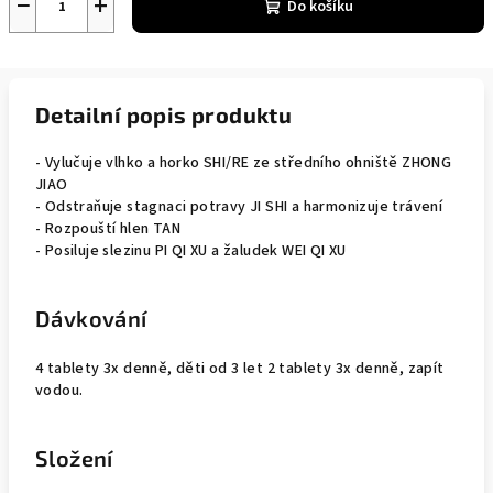
−
+
Do košíku
Detailní popis produktu
- Vylučuje vlhko a horko SHI/RE ze středního ohniště ZHONG
JIAO
- Odstraňuje stagnaci potravy JI SHI a harmonizuje trávení
- Rozpouští hlen TAN
- Posiluje slezinu PI QI XU a žaludek WEI QI XU
Dávkování
4 tablety 3x denně, děti od 3 let 2 tablety 3x denně, zapít
vodou.
Složení