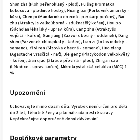
Shan zha (Hloh peřenoklaný - plod), Fu ling (Pornatka
kokosová - plodnice houby), Huang bai (Korkovník amurský -
kůra), Chen pi (Mandarinka obecná - perikarp pečený), Bai
zhu (Atraktylis velkoúborná - zdužnatělý kořen), Hou po
(Šácholan lékařský - uprav. kůra), Cang zhu (Atraktylis
vejčitá - kořen), Gan jiang (Zázvor obecný - oddenek), Dang
shen (Pazvonek chloupkatý - kořen), Lian zi (Lotos indický -
semeno), Yi yi ren (Slzovka obecná - semeno), Huo xiang
(Agastache vrásčitá - nať), Jie geng (Platykodon velkokvětý
- kořen), Jian qiao (Zlatice převislá - plod), Zhi gan cao
(Lékořice - uprav. kořen), Mikrokrystalická celulóza (MCC) 1
%
Upozornění
Uchovávejte mimo dosah dětí. Výrobek není určen pro děti
do 3 let, těhotné ženy a jako náhrada pestré stravy.
Nepřekračujte doporučené denní dávkování.
Doplňkové parametry