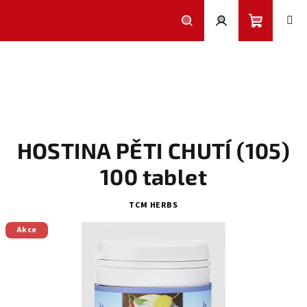
Přejít
na
obsah
Nákupní
Hledat
Přihlášení
košík
HOSTINA PĚTI CHUTÍ (105)
100 tablet
TCM HERBS
Akce