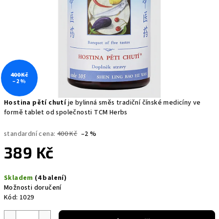
400 Kč
–2 %
Hostina pětí chutí
je bylinná směs tradiční čínské medicíny ve
formě tablet od společnosti TCM Herbs
standardní cena:
400 Kč
–2 %
389 Kč
Měrná
Skladem
(4 balení)
cena:
Možnosti doručení
Kód:
1029