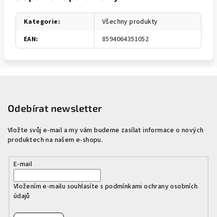
Kategorie
:
Všechny produkty
EAN
:
8594064351052
Z
á
p
Odebírat newsletter
a
Vložte svůj e-mail a my vám budeme zasílat informace o nových
t
produktech na našem e-shopu.
í
E-mail
Vložením e-mailu souhlasíte s
podmínkami ochrany osobních
údajů