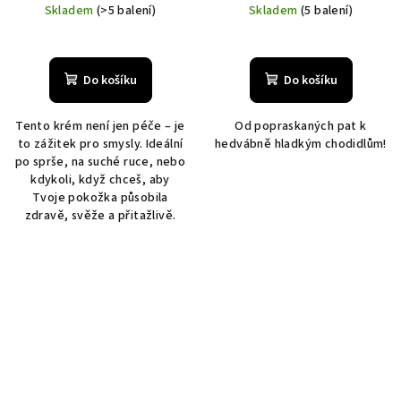
cena:
cena:
Skladem
(>5 balení)
Skladem
(5 balení)
Do košíku
Do košíku
Tento krém není jen péče – je
Od popraskaných pat k
to zážitek pro smysly. Ideální
hedvábně hladkým chodidlům!
po sprše, na suché ruce, nebo
kdykoli, když chceš, aby
Tvoje pokožka působila
zdravě, svěže a přitažlivě.