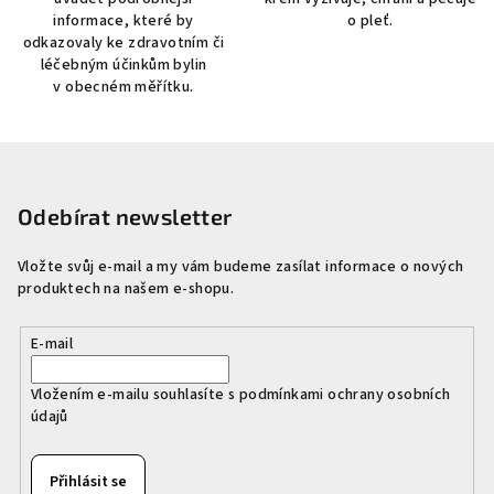
informace, které by
o pleť.
odkazovaly ke zdravotním či
léčebným účinkům bylin
v obecném měřítku.
Z
á
p
Odebírat newsletter
a
Vložte svůj e-mail a my vám budeme zasílat informace o nových
t
produktech na našem e-shopu.
í
E-mail
Vložením e-mailu souhlasíte s
podmínkami ochrany osobních
údajů
Přihlásit se