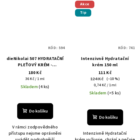
Akce
Tip
KÓD:
594
KÓD:
741
dieNikolai 507 HYDRATAČNÍ
Intenzivně Hydratační
PLEŤOVÝ KRÉM -
krém 150 ml
ŠAFRÁNOVÉ OSVĚŽENÍ 5 ml
180 Kč
111 Kč
Měrná
124 Kč
36 Kč / 1 ml
(–10 %)
cena:
Měrná
0,74 Kč / 1 ml
Skladem
(4 ks)
cena:
Skladem
(>5 ks)
Do košíku
Do košíku
V rámci zodpovědného
přístupu nejsme oprávněni
Intenzivně Hydratační
uvádět podrobnější
krém vyživuje, chrání a pečuje