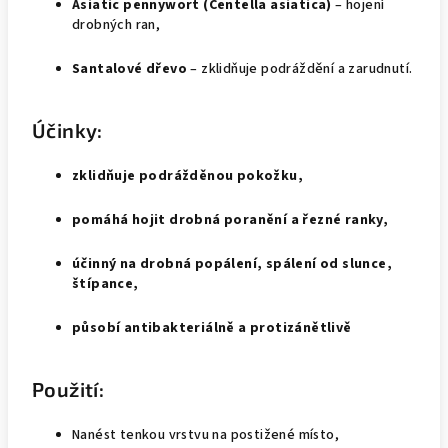
Asiatic pennywort (Centella asiatica)
– hojení
drobných ran,
Santalové dřevo
– zklidňuje podráždění a zarudnutí.
Účinky:
zklidňuje podrážděnou pokožku,
pomáhá hojit drobná poranění a řezné ranky,
účinný na drobná popálení, spálení od slunce,
štípance,
působí antibakteriálně a protizánětlivě
Použití:
Nanést tenkou vrstvu na postižené místo,