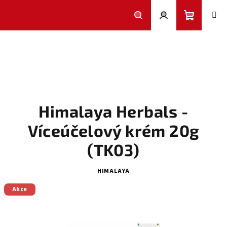
Přejít
na
obsah
Nákupní
Hledat
Přihlášení
košík
Himalaya Herbals -
Víceúčelový krém 20g
(TK03)
HIMALAYA
Akce