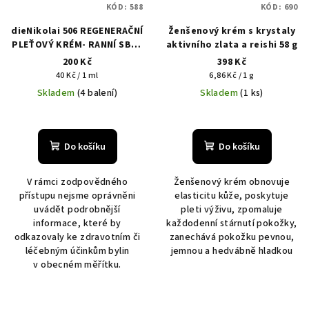
KÓD:
588
KÓD:
690
dieNikolai 506 REGENERAČNÍ
Ženšenový krém s krystaly
PLEŤOVÝ KRÉM- RANNÍ SBĚR
aktivního zlata a reishi 58 g
Z HROZNŮ 5ml
200 Kč
398 Kč
Měrná
Měrná
40 Kč / 1 ml
6,86 Kč / 1 g
cena:
cena:
Skladem
(4 balení)
Skladem
(1 ks)
Do košíku
Do košíku
V rámci zodpovědného
Ženšenový krém obnovuje
přístupu nejsme oprávněni
elasticitu kůže, poskytuje
uvádět podrobnější
pleti výživu, zpomaluje
informace, které by
každodenní stárnutí pokožky,
odkazovaly ke zdravotním či
zanechává pokožku pevnou,
léčebným účinkům bylin
jemnou a hedvábně hladkou
v obecném měřítku.