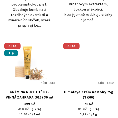
hvězdiček.
hroznovým extraktem,
problematickou pleť.
čočkou a lékořicí,
Obsahuje kombinaci
který jemně redukuje vrásky
rostlinných extraktů a
a jemné...
minerálních složek, které
přispívají ke...
Akce
Akce
Tip
KÓD:
333
KÓD:
1312
KRÉM NA RUCE I TĚLO -
Himalaya Krém na nohy 75g
VINNÁ ZAHRADA (613) 30 ml
(TK06)
399 Kč
73 Kč
410 Kč
81 Kč
(–2 %)
(–9 %)
Měrná
Měrná
13,30 Kč / 1 ml
0,97 Kč / 1 g