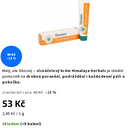
65 Kč
–18 %
Malý, ale šikovný –
víceúčelový krém Himalaya Herbals
je ideální
pomocník na
drobná poranění
,
podráždění i každodenní péči o
pokožku.
standardní cena:
65 Kč
–18 %
53 Kč
Měrná
2,65 Kč / 1 g
cena:
Skladem
(>5 balení)