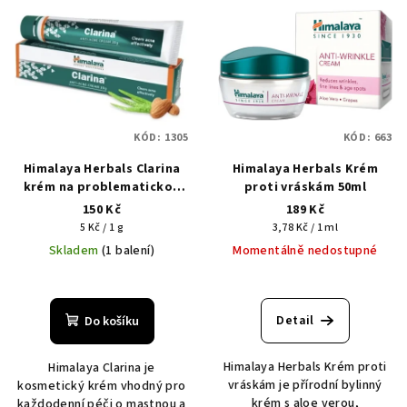
KÓD:
1305
KÓD:
663
Himalaya Herbals Clarina
Himalaya Herbals Krém
krém na problematickou
proti vráskám 50ml
pleť 30g (00597)
150 Kč
189 Kč
Měrná
Měrná
5 Kč / 1 g
3,78 Kč / 1 ml
cena:
cena:
Skladem
(1 balení)
Momentálně nedostupné
Průměrné
hodnocení
produktu
Detail
Do košíku
je
5,0
Himalaya Herbals Krém proti
Himalaya Clarina je
z
vráskám je přírodní bylinný
kosmetický krém vhodný pro
5
krém s aloe verou,
každodenní péči o mastnou a