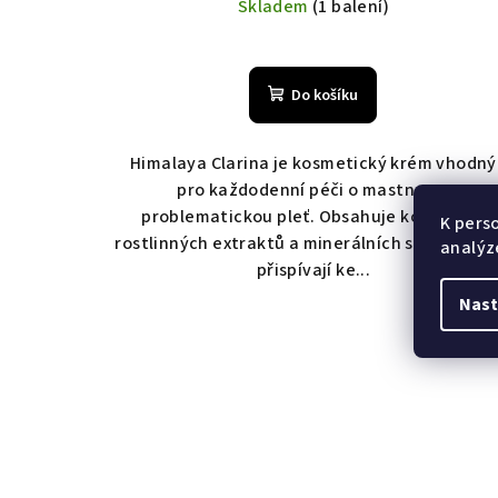
cena:
Skladem
(1 balení)
Do košíku
Himalaya Clarina je kosmetický krém vhodný
pro každodenní péči o mastnou a
problematickou pleť. Obsahuje kombinaci
K pers
rostlinných extraktů a minerálních složek, kte
analýz
přispívají ke...
Nast