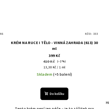
46
KÓD:
333
KRÉM NA RUCE I TĚLO - VINNÁ ZAHRADA (613) 30
ml
399 Kč
410 Kč
(–2 %)
Měrná
13,30 Kč / 1 ml
cena:
Skladem
(>5 balení)
Do košíku
H
Tento krém není jen péče – je to zážitek pro