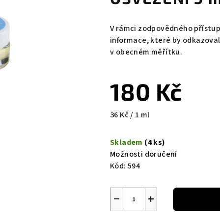
V rámci zodpovědného přístup
informace, které by odkazova
v obecném měřítku.
180 Kč
Měrná
36 Kč / 1 ml
cena:
Skladem
(4 ks)
Možnosti doručení
Kód:
594
−
+