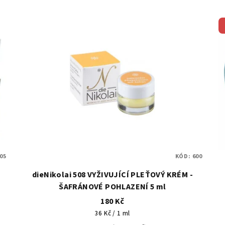
05
KÓD:
600
dieNikolai 508 VYŽIVUJÍCÍ PLEŤOVÝ KRÉM -
ŠAFRÁNOVÉ POHLAZENÍ 5 ml
180 Kč
Měrná
36 Kč / 1 ml