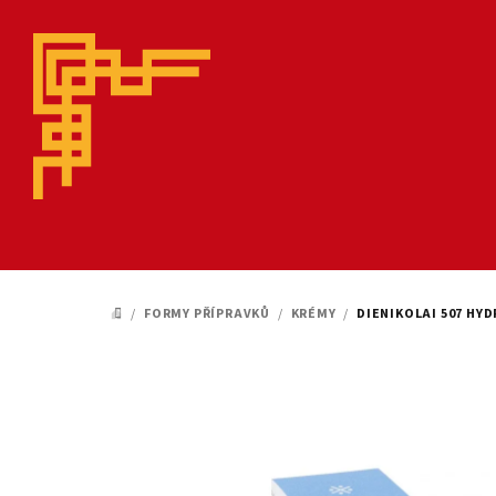
Přejít
na
obsah
/
FORMY PŘÍPRAVKŮ
/
KRÉMY
/
DIENIKOLAI 507 HY
DOMŮ