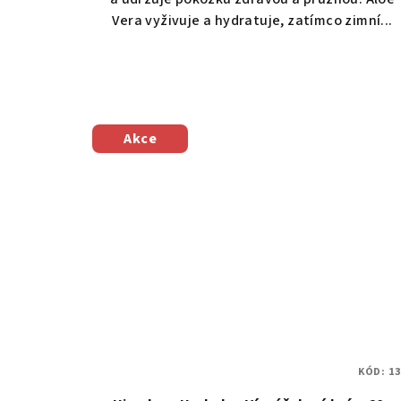
5
Vera vyživuje a hydratuje, zatímco zimní...
hvězdiček.
Akce
KÓD:
13