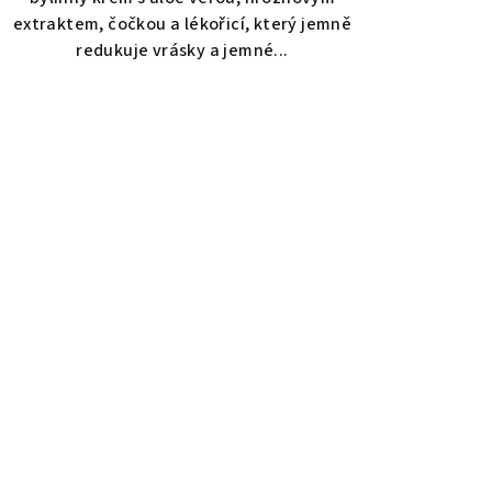
5
extraktem, čočkou a lékořicí, který jemně
hvězdiček.
redukuje vrásky a jemné...