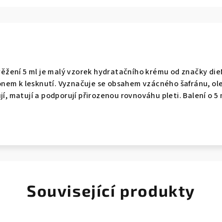
žení 5 ml je malý vzorek hydratačního krému od značky dieNi
onem k lesknutí. Vyznačuje se obsahem vzácného šafránu, ole
jí, matují a podporují přirozenou rovnováhu pleti. Balení o 5 m
Související produkty