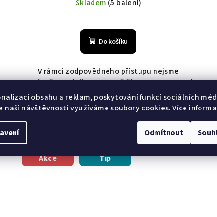
cena:
Skladem
(5 balení)
Do košíku
V rámci zodpovědného přístupu nejsme
oprávněni uvádět podrobnější informace, které
by odkazovaly ke zdravotním či léčebným
onalizaci obsahu a reklam, poskytování funkcí sociálních médi
ré
účinkům bylin v obecném měřítku.
e naší návštěvnosti využíváme soubory cookies. Více informa
avení
Odmítnout
Souh
Akce
Tip