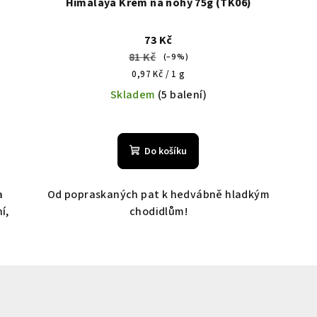
Himalaya Krém na nohy 75g (TK06)
73 Kč
81 Kč
(–9 %)
Měrná
0,97 Kč / 1 g
cena:
Skladem
(5 balení)
Do košíku
a
Od popraskaných pat k hedvábně hladkým
í,
chodidlům!