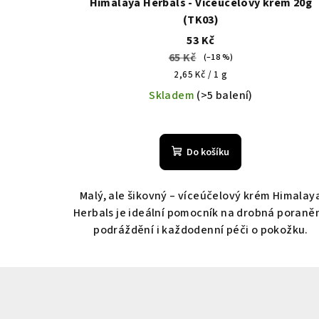
Himalaya Herbals - Víceúčelový krém 20g
(TK03)
53 Kč
65 Kč
(–18 %)
Měrná
2,65 Kč / 1 g
cena:
Skladem
(>5 balení)
Do košíku
Malý, ale šikovný – víceúčelový krém Himalay
Herbals je ideální pomocník na drobná poraněn
podráždění i každodenní péči o pokožku.
Z
á