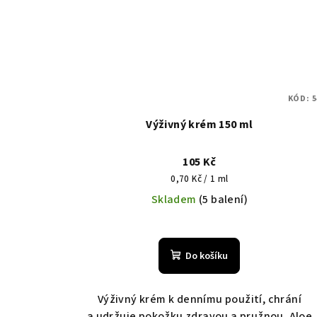
KÓD:
5
Výživný krém 150 ml
105 Kč
Měrná
0,70 Kč / 1 ml
cena:
Skladem
(5 balení)
Průměrné
hodnocení
Do košíku
produktu
je
5,0
Výživný krém k dennímu použití, chrání
z
a udržuje pokožku zdravou a pružnou. Aloe