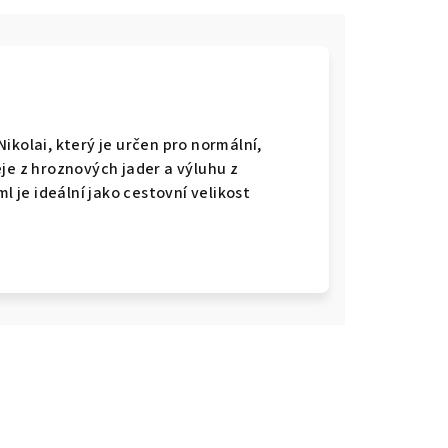
kolai, který je určen pro normální,
je z hroznových jader a výluhu z
l je ideální jako cestovní velikost