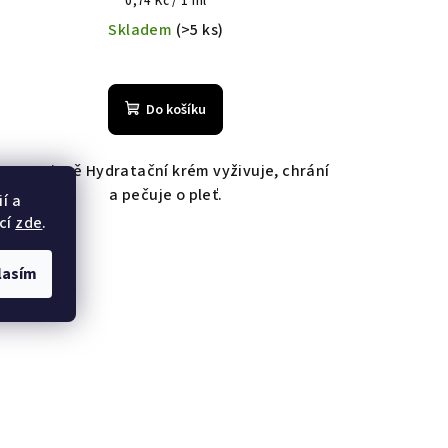
Měrná
0,74 Kč / 1 ml
cena:
Skladem
(>5 ks)
Do košíku
Intenzivně Hydratační krém vyživuje, chrání
a pečuje o pleť.
í a
cí
zde
.
lasím