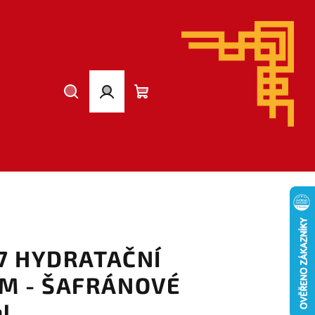
Hledat
Přihlášení
Nákupní
košík
07 HYDRATAČNÍ
M - ŠAFRÁNOVÉ
l