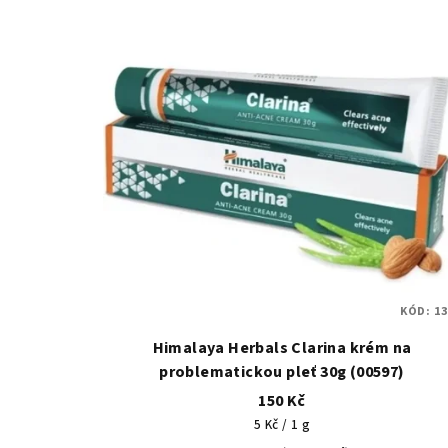
KÓD:
13
Himalaya Herbals Clarina krém na
problematickou pleť 30g (00597)
150 Kč
Měrná
5 Kč / 1 g