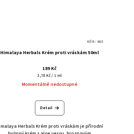
KÓD:
663
Himalaya Herbals Krém proti vráskám 50ml
189 Kč
Měrná
3,78 Kč / 1 ml
cena:
Momentálně nedostupné
Průměrné
hodnocení
Detail
produktu
je
5,0
imalaya Herbals Krém proti vráskám je přírodní
z
bylinný krém s aloe verou, hroznovým