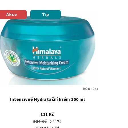
Akce
Tip
KÓD:
741
Intenzivně Hydratační krém 150 ml
111 Kč
124 Kč
(–10 %)