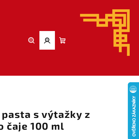
Hledat
Přihlášení
Nákupní
košík
 pasta s výtažky z
o čaje 100 ml