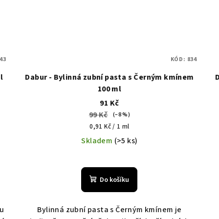
43
KÓD:
834
l
Dabur - Bylinná zubní pasta s Černým kmínem
100 ml
91 Kč
99 Kč
(–8 %)
Měrná
0,91 Kč / 1 ml
cena:
Skladem
(>5 ks)
Do košíku
ou
Bylinná zubní pasta s Černým kmínem je