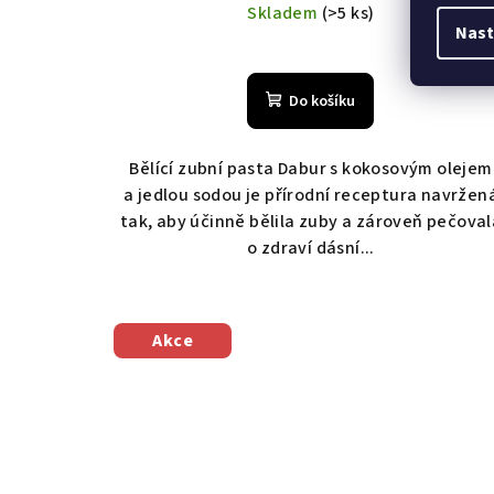
cena:
Skladem
(>5 ks)
Nast
Do košíku
Bělící zubní pasta Dabur s kokosovým olejem
a jedlou sodou je přírodní receptura navržen
tak, aby účinně bělila zuby a zároveň pečoval
o zdraví dásní...
Akce