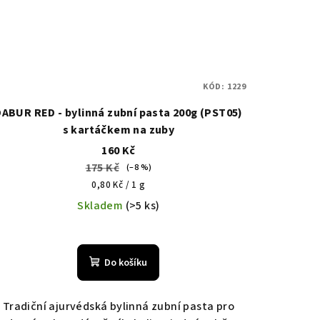
KÓD:
1229
DABUR RED - bylinná zubní pasta 200g (PST05)
s kartáčkem na zuby
160 Kč
175 Kč
(–8 %)
Měrná
0,80 Kč / 1 g
cena:
Skladem
(>5 ks)
Průměrné
hodnocení
Do košíku
produktu
je
5,0
Tradiční ajurvédská bylinná zubní pasta pro
z