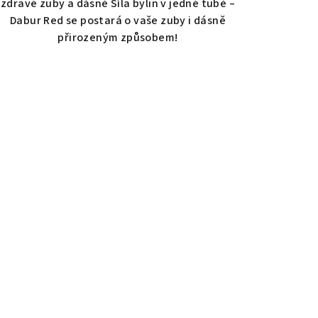
zdravé zuby a dásně Síla bylin v jedné tubě –
5
Dabur Red se postará o vaše zuby i dásně
hvězdiček.
přirozeným způsobem!