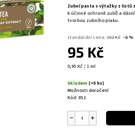
Zubní pasta s výtažky z listů
k účinné ochraně zubů a dásní.
tvorbou zubního plaku.
standardní cena:
102 Kč
–6 %
95 Kč
Měrná
0,95 Kč / 1 ml
cena:
Skladem
(>5 ks)
Možnosti doručení
Kód:
852
−
+