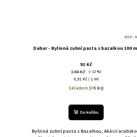
KÓD:
8
Dabur - Bylinná zubní pasta s bazalkou 100 m
91 Kč
104 Kč
(–12 %)
Měrná
0,91 Kč / 1 ml
cena:
Skladem
(>5 ks)
Do košíku
Bylinná zubní pasta s Bazalkou, Akácií arabsk