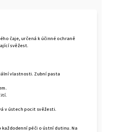
eného čaje, určená k účinné ochraně
ající svěžest.
iální vlastnosti. Zubní pasta
zem.
ití.
á v ústech pocit svěžesti.
ro každodenní péči o ústní dutinu. Na