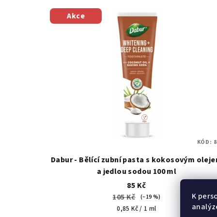
Akce
KÓD:
8
Dabur - Bělící zubní pasta s kokosovým olej
a jedlou sodou 100 ml
85 Kč
K pers
105 Kč
(–19 %)
analýz
Měrná
0,85 Kč / 1 ml