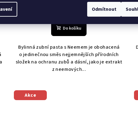
cena:
Skladem
(>5 ks)
avení
Odmítnout
Souh
Do košíku
Bylinná zubní pasta s Neemem je obohacená
á
o jedinečnou směs nejjemnějších přírodních
a
složek na ochranu zubů a dásní, jako je extrakt
z neemových...
Akce