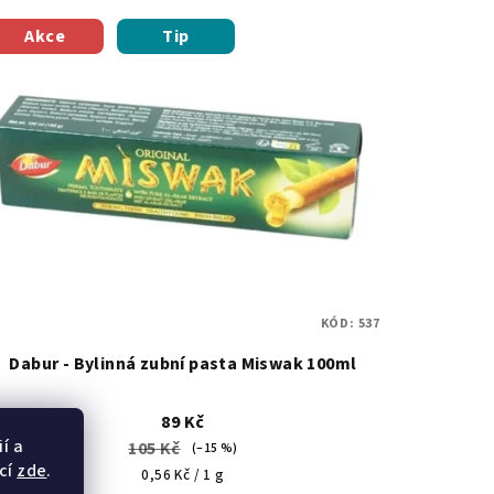
Akce
Tip
KÓD:
537
Dabur - Bylinná zubní pasta Miswak 100ml
89 Kč
í a
105 Kč
(–15 %)
cí
zde
.
Měrná
0,56 Kč / 1 g