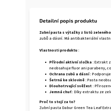
Detailní popis produktu
Zubní pasta s výtažky z listů zeleného
zubů a dásní. Má antibakteriální vlastn
Vlastnosti produktu
:
Přírodní aktivní složka
: Extrakt 
neobsahuje fluor ani parabeny, co
Ochrana zubů a dásní
: Podporuje
Šetrná ke sklovině
: Pasta neobsa
Dlouhotrvající svěžest
: Přirozen
Jemná chuť
: Díky extraktu ze ze
Proč to stojí za to?
Zubní pasta Dabur Green Tea Leaf Extrac