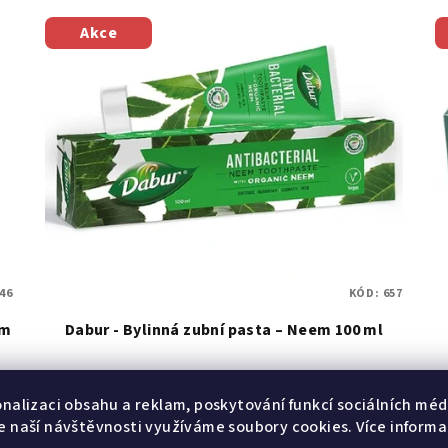
Akce
46
KÓD:
657
em
Dabur - Bylinná zubní pasta – Neem 100 ml
89 Kč
onalizaci obsahu a reklam, poskytování funkcí sociálních médi
99 Kč
(–10 %)
e naší návštěvnosti využíváme soubory cookies. Více informa
Měrná
0,89 Kč / 1 ml