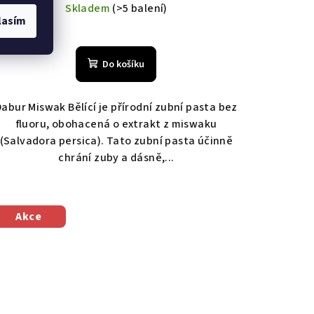
cena:
Skladem
(>5 balení)
lasím
Průměrné
hodnocení
Do košíku
produktu
je
5,0
Dabur Miswak Bělící je přírodní zubní pasta bez
z
fluoru, obohacená o extrakt z miswaku
5
(Salvadora persica). Tato zubní pasta účinně
hvězdiček.
chrání zuby a dásně,...
Akce