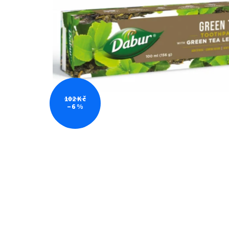
102 Kč
–6 %