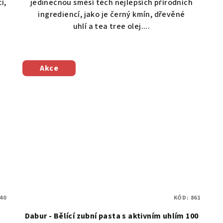
í,
jedinečnou směsí těch nejlepších přírodních
ingrediencí, jako je černý kmín, dřevěné
uhlí a tea tree olej....
Akce
40
KÓD:
861
Dabur - Bělící zubní pasta s aktivním uhlím 100