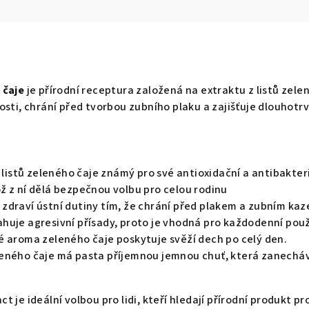
 čaje
je přírodní receptura založená na extraktu z listů zel
osti, chrání před tvorbou zubního plaku a zajišťuje dlouhotrv
z listů zeleného čaje známý pro své antioxidační a antibakter
ž z ní dělá bezpečnou volbu pro celou rodinu
 zdraví ústní dutiny tím, že chrání před plakem a zubním ka
huje agresivní přísady, proto je vhodná pro každodenní použ
é aroma zeleného čaje poskytuje svěží dech po celý den.
leného čaje má pasta příjemnou jemnou chuť, která zanecháv
t je ideální volbou pro lidi, kteří hledají přírodní produkt p