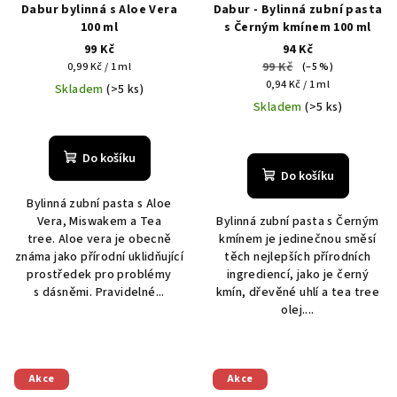
Dabur bylinná s Aloe Vera
Dabur - Bylinná zubní pasta
100 ml
s Černým kmínem 100 ml
99 Kč
94 Kč
Měrná
99 Kč
0,99 Kč / 1 ml
(–5 %)
cena:
Měrná
0,94 Kč / 1 ml
Skladem
(>5 ks)
cena:
Skladem
(>5 ks)
Do košíku
Do košíku
Bylinná zubní pasta s Aloe
Vera, Miswakem a Tea
Bylinná zubní pasta s Černým
tree. Aloe vera je obecně
kmínem je jedinečnou směsí
známa jako přírodní uklidňující
těch nejlepších přírodních
prostředek pro problémy
ingrediencí, jako je černý
s dásněmi. Pravidelné...
kmín, dřevěné uhlí a tea tree
olej....
Akce
Akce