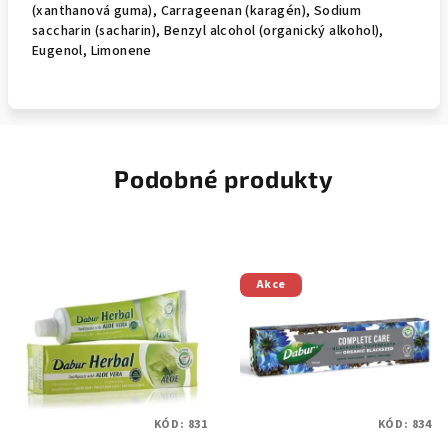
(xanthanová guma), Carrageenan (karagén), Sodium
saccharin (sacharin), Benzyl alcohol (organický alkohol),
Eugenol, Limonene
Podobné produkty
Akce
KÓD:
831
KÓD:
834