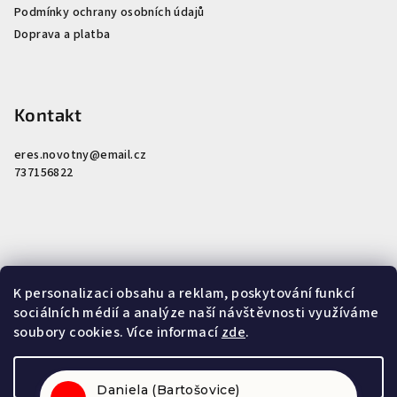
Podmínky ochrany osobních údajů
Doprava a platba
Kontakt
eres.novotny
@
email.cz
737156822
Nákupní košík
K personalizaci obsahu a reklam, poskytování funkcí
sociálních médií a analýze naší návštěvnosti využíváme
soubory cookies. Více informací
zde
.
0
ks /
0 Kč
Nastavení
Daniela (Bartošovice)