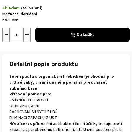
cena:
Skladem
(>5 balení)
Možnosti doručení
Kód:
666
−
+
Do košíku
Detailní popis produktu
Zubní pasta s organickým hřebíčkem je vhodná pro
citlivé zuby, chrání dásně a pomáhá předcházet
zubnímu kazu.
Přírodní pomoc pro:
ZMÍRNĚNÍ CITLIVOSTI
OCHRANU DÁSNÍ
ZACHOVÁNÍ SILNÝCH ZUBŮ
ELIMINACI ZÁPACHU Z ÚST
Hřebíček:
s přírodními antibakteriálními účinky bohuje proti
zápachu způsobenému bakteriemi, efektivně působící proti