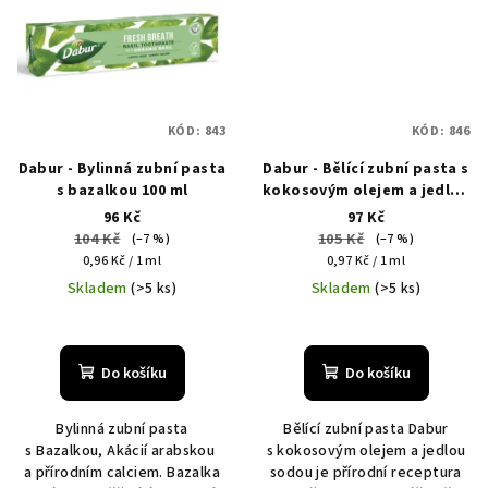
KÓD:
843
KÓD:
846
Dabur - Bylinná zubní pasta
Dabur - Bělící zubní pasta s
s bazalkou 100 ml
kokosovým olejem a jedlou
sodou 100 ml
96 Kč
97 Kč
104 Kč
105 Kč
(–7 %)
(–7 %)
Měrná
Měrná
0,96 Kč / 1 ml
0,97 Kč / 1 ml
cena:
cena:
Skladem
(>5 ks)
Skladem
(>5 ks)
Do košíku
Do košíku
Bylinná zubní pasta
Bělící zubní pasta Dabur
s Bazalkou, Akácií arabskou
s kokosovým olejem a jedlou
a přírodním calciem. Bazalka
sodou je přírodní receptura