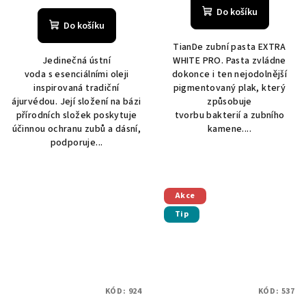
Do košíku
Do košíku
TianDe zubní pasta EXTRA
Jedinečná ústní
WHITE PRO. Pasta zvládne
voda s esenciálními oleji
dokonce i ten nejodolnější
inspirovaná tradiční
pigmentovaný plak, který
ájurvédou. Její složení na bázi
způsobuje
přírodních složek poskytuje
tvorbu bakterií a zubního
účinnou ochranu zubů a dásní,
kamene....
podporuje...
Akce
Tip
KÓD:
924
KÓD:
537