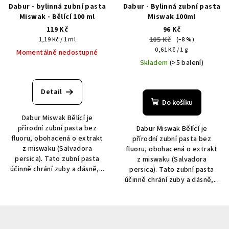
Dabur - bylinná zubní pasta
Dabur - Bylinná zubní pasta
Miswak - Bělící 100 ml
Miswak 100ml
119 Kč
96 Kč
Měrná
105 Kč
1,19 Kč / 1 ml
(–8 %)
cena:
Měrná
0,61 Kč / 1 g
Momentálně nedostupné
cena:
Skladem
(>5 balení)
Průměrné
hodnocení
Detail
produktu
Do košíku
je
Dabur Miswak Bělící je
5,0
přírodní zubní pasta bez
Dabur Miswak Bělící je
z
fluoru, obohacená o extrakt
přírodní zubní pasta bez
5
z miswaku (Salvadora
fluoru, obohacená o extrakt
hvězdiček.
persica). Tato zubní pasta
z miswaku (Salvadora
účinně chrání zuby a dásně,...
persica). Tato zubní pasta
účinně chrání zuby a dásně,...
Z
á