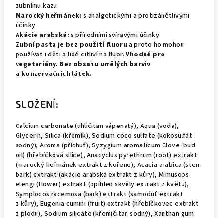
zubnímu kazu
Marocký heřmánek:
s analgetickými a protizánětlivými
účinky
Akácie arabská:
s přírodními svíravými účinky
Zubní pasta je bez použití fluoru
a proto ho mohou
používat i děti a lidé citliví na fluor.
Vhodné pro
vegetariány. Bez obsahu umělých barviv
a konzervačních látek.
SLOŽENÍ:
Calcium carbonate (uhličitan vápenatý), Aqua (voda),
Glycerin, Silica (křemík), Sodium coco sulfate (kokosulfát
sodný), Aroma (příchuť), Syzygium aromaticum Clove (bud
oil) (hřebíčková silice), Anacyclus pyrethrum (root) extrakt
(marocký heřmánek extrakt z kořene), Acacia arabica (stem
bark) extrakt (akácie arabská extrakt z kůry), Mimusops
elengi (flower) extrakt (opíhled skvělý extrakt z květu),
Symplocos racemosa (bark) extrakt (samoduť extrakt
z kůry), Eugenia cumini (fruit) extrakt (hřebíčkovec extrakt
z plodu), Sodium silicate (křemičitan sodný), Xanthan gum