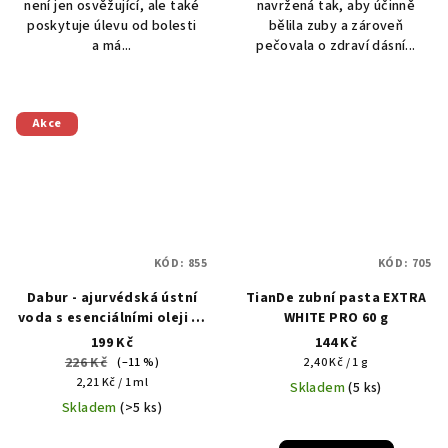
není jen osvěžující, ale také
navržená tak, aby účinně
poskytuje úlevu od bolesti
bělila zuby a zároveň
a má...
pečovala o zdraví dásní...
Akce
KÓD:
855
KÓD:
705
Dabur - ajurvédská ústní
TianDe zubní pasta EXTRA
voda s esenciálními oleji 90
WHITE PRO 60 g
ml
199 Kč
144 Kč
226 Kč
Měrná
(–11 %)
2,40 Kč / 1 g
Měrná
cena:
2,21 Kč / 1 ml
Skladem
(5 ks)
cena:
Skladem
(>5 ks)