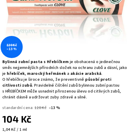
120 Kč
–13 %
Bylinná zubní pasta s Hřebíčkem
je obohacená o jedinečnou
směs nejjemnějších přírodních složek na ochranu zubů a dásní, jako
je
hřebíček
,
marocký heřmánek
a
akácie arabská
.
O hřebíčku je široce známo, že preventivně
působí proti
citlivosti zubů
. Pravidelné čištění zubů bylinnou zubní pastou
s HŘEBÍČKEM může usnadnit přirozenou úlevu od citlivých zubů,
chránit dásně a udržovat zuby zdravé a silné.
standardní cena:
120 Kč
–13 %
104 Kč
Měrná
1,04 Kč / 1 ml