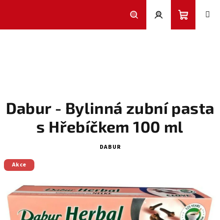
Přejít
na
obsah
Nákupní
Hledat
Přihlášení
košík
Dabur - Bylinná zubní pasta
s Hřebíčkem 100 ml
DABUR
Akce