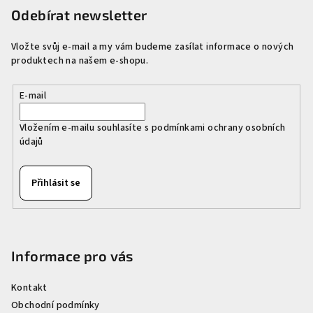
p
Odebírat newsletter
a
Vložte svůj e-mail a my vám budeme zasílat informace o nových
t
produktech na našem e-shopu.
í
E-mail
Vložením e-mailu souhlasíte s
podmínkami ochrany osobních
údajů
Přihlásit se
Informace pro vás
Kontakt
Obchodní podmínky