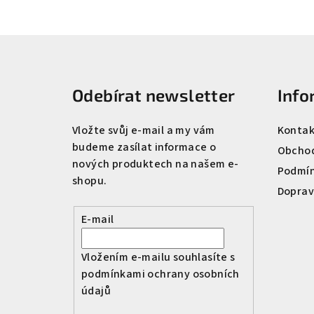
Z
á
Odebírat newsletter
Info
p
a
Vložte svůj e-mail a my vám
Kontak
budeme zasílat informace o
t
Obchod
nových produktech na našem e-
Podmín
í
shopu.
Doprav
E-mail
Vložením e-mailu souhlasíte s
podmínkami ochrany osobních
údajů