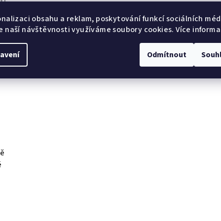
31
onalizaci obsahu a reklam, poskytování funkcí sociálních médi
e naší návštěvnosti využíváme soubory cookies. Více informa
avení
Odmítnout
Souh
ně
é
n