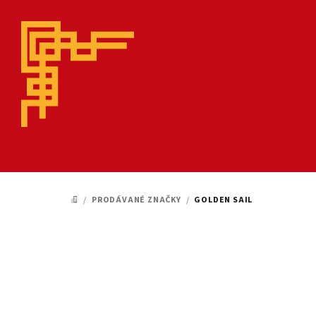
Přejít
na
obsah
/
PRODÁVANÉ ZNAČKY
/
GOLDEN SAIL
DOMŮ