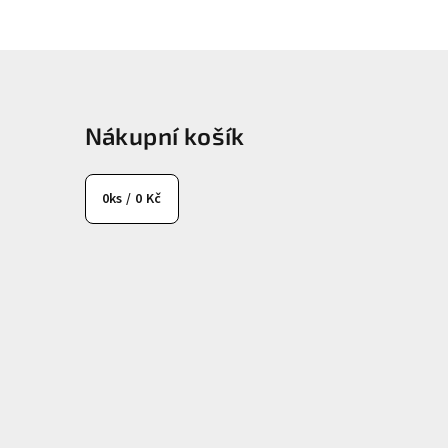
Nákupní košík
0
ks /
0 Kč