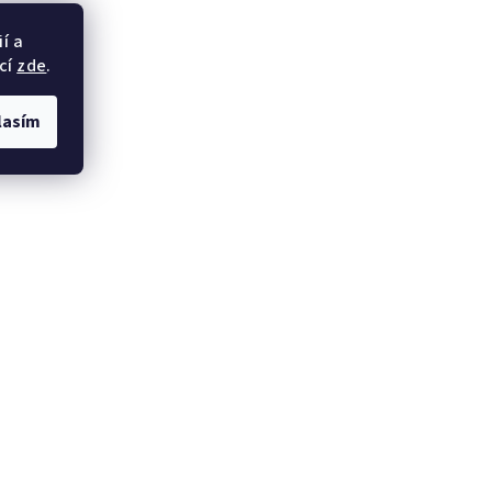
í a
cí
zde
.
lasím