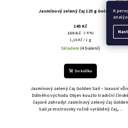
u
KÓD:
5
d
k
K pers
Jasmínový zelený čaj 125 g Golden Sail
analýz
u
t
145 Kč
k
ů
Nast
159 Kč
(–8 %)
t
Měrná
1,16 Kč / 1 g
cena:
Skladem
(4 balení)
ů
Do košíku
Jasmínový zelený čaj Golden Sail – luxusní vů
Dálného východu Objev kouzlo tradiční čínsk
čajové zahrady! Jasmínový zelený čaj Golde
Sail je mistrovsky ručně vyráběný čaj,...