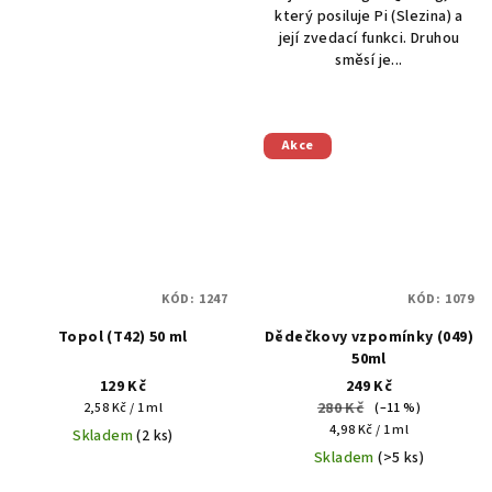
který posiluje Pi (Slezina) a
její zvedací funkci. Druhou
směsí je...
Akce
KÓD:
1247
KÓD:
1079
Topol (T42) 50 ml
Dědečkovy vzpomínky (049)
50ml
129 Kč
249 Kč
Měrná
280 Kč
2,58 Kč / 1 ml
(–11 %)
cena:
Měrná
4,98 Kč / 1 ml
Skladem
(2 ks)
cena:
Skladem
(>5 ks)