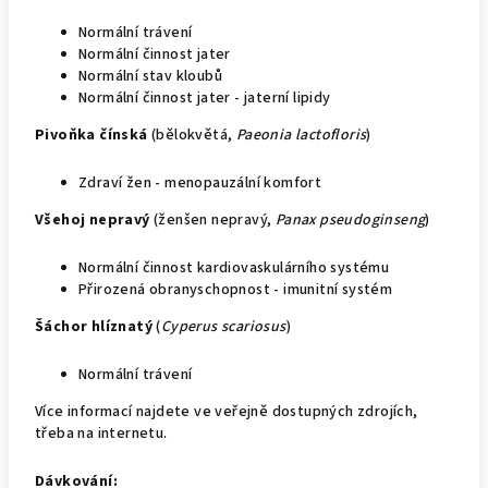
Normální trávení
Normální činnost jater
Normální stav kloubů
Normální činnost jater - jaterní lipidy
Pivoňka čínská
(bělokvětá,
Paeonia lactofloris
)
Zdraví žen - menopauzální komfort
Všehoj nepravý
(ženšen nepravý,
Panax pseudoginseng
)
Normální činnost kardiovaskulárního systému
Přirozená obranyschopnost - imunitní systém
Šáchor hlíznatý
(
Cyperus scariosus
)
Normální trávení
Více informací najdete ve veřejně dostupných zdrojích,
třeba na internetu.
Dávkování: