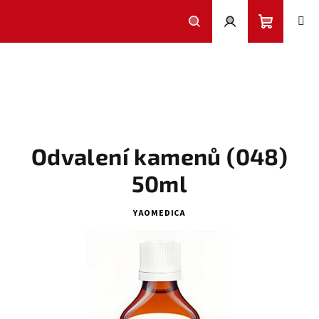
Přejít
na
obsah
Nákupní
Hledat
Přihlášení
košík
Odvalení kamenů (048)
50ml
YAOMEDICA