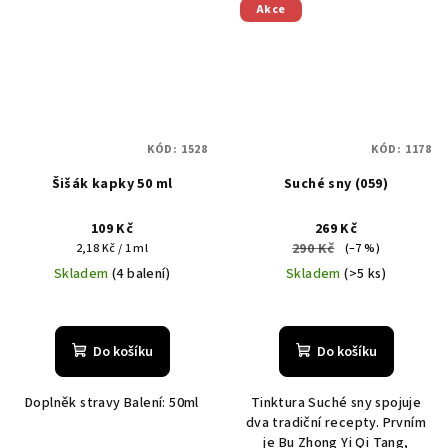
Akce
KÓD:
1528
KÓD:
1178
Šišák kapky 50 ml
Suché sny (059)
109 Kč
269 Kč
Měrná
290 Kč
2,18 Kč / 1 ml
(–7 %)
cena:
Skladem
(4 balení)
Skladem
(>5 ks)
Do košíku
Do košíku
Doplněk stravy Balení: 50ml
Tinktura Suché sny spojuje
dva tradiční recepty. Prvním
je Bu Zhong Yi Qi Tang,