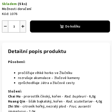
Skladem
(5 ks)
Možnosti doručení
Kód:
1076
−
+
Do košíku
Detailní popis produktu
Působení:
pročišťuje vlhké horko ve Žlučníku
rozrušuje akumulace – žlučové kameny
zprůchodňuje Játra a žlučové cesty
Složení:
Chai Hu
- prorostlík čínský, kořen -
Rad. bupleuri
- 6,0g
Huang Qin
- šišák bajkalský, kořen -
Rad. scutellariae
- 4,0g
Zhi Shi
- citroník hořký, nezralý plod -
Fruc. aurantii
immaturus
- 2,0g