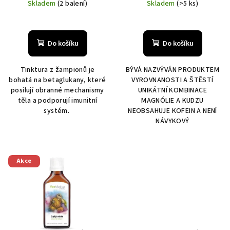
cena:
cena:
Skladem
(2 balení)
Skladem
(>5 ks)
Do košíku
Do košíku
Tinktura z žampionů je
BÝVÁ NAZVÝVÁN PRODUKTEM
bohatá na betaglukany, které
VYROVNANOSTI A ŠTĚSTÍ
posilují obranné mechanismy
UNIKÁTNÍ KOMBINACE
těla a podporují imunitní
MAGNÓLIE A KUDZU
systém.
NEOBSAHUJE KOFEIN A NENÍ
NÁVYKOVÝ
Akce