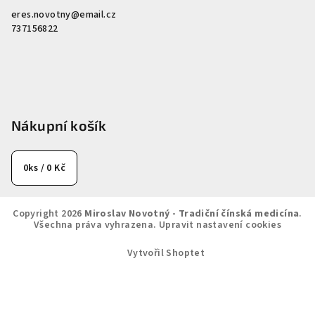
eres.novotny
@
email.cz
737156822
Nákupní košík
0
ks /
0 Kč
Copyright 2026
Miroslav Novotný - Tradiční čínská medicína
.
Všechna práva vyhrazena.
Upravit nastavení cookies
Vytvořil Shoptet