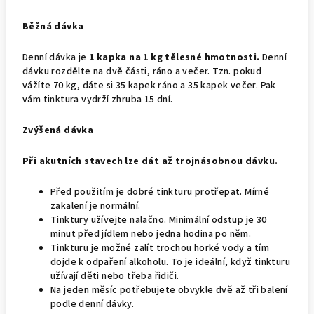
Běžná dávka
Denní dávka je
1 kapka na 1 kg tělesné hmotnosti.
Denní
dávku rozdělte na dvě části, ráno a večer. Tzn. pokud
vážíte 70 kg, dáte si 35 kapek ráno a 35 kapek večer. Pak
vám tinktura vydrží zhruba 15 dní.
Zvýšená dávka
Při akutních stavech lze dát až trojnásobnou dávku.
Před použitím je dobré tinkturu protřepat. Mírné
zakalení je normální.
Tinktury užívejte nalačno. Minimální odstup je 30
minut před jídlem nebo jedna hodina po něm.
Tinkturu je možné zalít trochou horké vody a tím
dojde k odpaření alkoholu. To je ideální, když tinkturu
užívají děti nebo třeba řidiči.
Na jeden měsíc potřebujete obvykle dvě až tři balení
podle denní dávky.