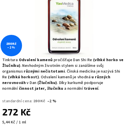
280 Kč
–2 %
Tinktura
Odvalení kamenů
pročišťuje Dan Shi Re
(vlhké horko ve
Žlučníku)
. Nevhodným životním stylem si zanášíme svůj
organismus
různými nečistotami
. Čínská medicína je nazývá Shi
Re
(vlhká horkost)
. Odvalení kamenů je vhodná
u různých
nerovnováh
v Dan
(Žlučníku)
. Díky kurkumě podporuje
normální
činnost jater, žlučníku
a normální
trávení
.
standardní cena:
280 Kč
–2 %
272 Kč
Měrná
5,44 Kč / 1 ml
cena: