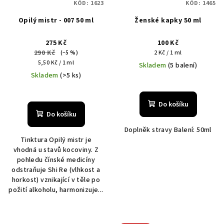
KÓD:
1623
KÓD:
1465
Opilý mistr - 007 50 ml
Ženské kapky 50 ml
275 Kč
100 Kč
290 Kč
Měrná
(–5 %)
2 Kč / 1 ml
Měrná
cena:
5,50 Kč / 1 ml
Skladem
(5 balení)
cena:
Skladem
(>5 ks)
Do košíku
Do košíku
Doplněk stravy Balení: 50ml
Tinktura Opilý mistr je
vhodná u stavů kocoviny. Z
pohledu čínské medicíny
odstraňuje Shi Re (vlhkost a
horkost) vznikající v těle po
požití alkoholu, harmonizuje...