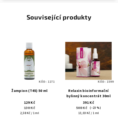
Související produkty
KÓD:
1271
KÓD:
1599
Žampion (T45) 50 ml
Relaxin bioinformační
bylinný koncentrát 30ml
129 Kč
391 Kč
130 Kč
508 Kč
(–23 %)
Měrná
Měrná
2,58 Kč / 1 ml
13,03 Kč / 1 ml