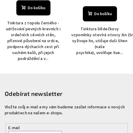
Do košíku
Do košíku
Tinktura z topolu černého -
udržování pevných krevních i
Tinktura Dědečkovy
srdečních cévních stěn,
vzpomínky otevírá otvory Xin (S
příznivé působení na srdce,
vyživuje ho, utišuje duši Shen
podpora dýchacích cest při
(naše
suchém kašli, při jejich
psychika), uvolňuje Xue...
podráždění a v...
Z
á
p
Odebírat newsletter
a
Vložte svůj e-mail a my vám budeme zasílat informace o nových
t
produktech na našem e-shopu.
í
E-mail