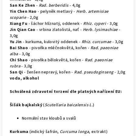
San Ke Zhen
-
Rad. berberidis
- 4,0g
Yin Chen Hao
- pelyněk metlavý -
Herb. artemisiae
scoparie
- 2,0g
Xiang Fu
- šáchor hlíznatý, oddenek -
Rhiz. cyperi
- 3,0g
Jin Qian Cao
- vrbina zlatolistá, nať -
Herb. lysimachiae
-
3,0g
Yu Jin
- kurkuma, kulovitý oddenek -
Rhiz. curcumae
- 3,0g
Bai Shao
- pivoňka mléčnokvětá, kořen -
Rad. paeoniae
alba
- 3,0g
Chi Shao
- pivoňka bělokvětá, kořen -
Rad. paeoniae
rubra
- 3,0g
San Qi
- ženšen nepravý, kořen -
Rad. pseudoginseng
- 2,0g
voda, alkohol
Schválená zdravotní tvrzení dle platných nařízení EU:
Šišák bajkalský
(
Scutellaria baicalensis L.
)
Normální stav kloubů a svalů
Kurkuma
(indický šafrán,
Curcuma longa
, extrakt)