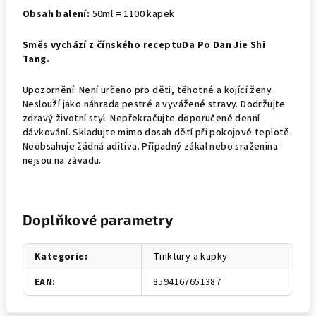
Obsah balení:
50ml = 1100 kapek
Směs vychází z čínského receptu
Da Po Dan Jie Shi
Tang.
Upozornění: Není určeno pro děti, těhotné a kojící ženy.
Neslouží jako náhrada pestré a vyvážené stravy. Dodržujte
zdravý životní styl. Nepřekračujte doporučené denní
dávkování. Skladujte mimo dosah dětí při pokojové teplotě.
Neobsahuje žádná aditiva. Případný zákal nebo sraženina
nejsou na závadu.
Doplňkové parametry
Kategorie
:
Tinktury a kapky
EAN
:
8594167651387