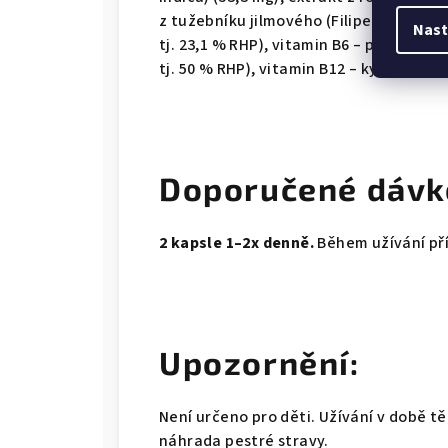
z tužebníku jilmového (Filipendula ulma
Nast
tj. 23,1 % RHP), vitamin B6 – pyridoxin
tj. 50 % RHP), vitamin B12 – kyanokobala
Doporučené dávk
2 kapsle 1–2x denně.
Během užívání př
Upozornění:
Není určeno pro děti. Užívání v době t
náhrada pestré stravy.