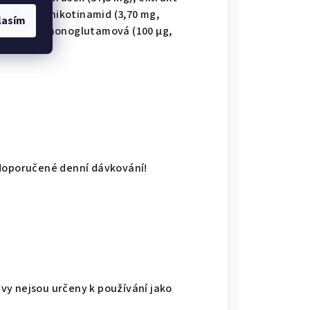
, niacin – nikotinamid (3,70 mg,
lasím
elina pteroylmonoglutamová (100 μg,
 doporučené denní dávkování!
avy nejsou určeny k používání jako