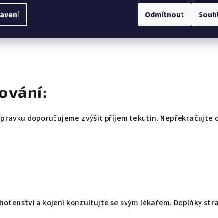
ria) (26,6 mg), stabilizátor – hořečnaté soli mastných kyselin
avení
Odmítnout
Souh
-hydrochlorid (0,6 mg, tj. 42,9 % RHP), kyselina listová – kys
min (0,5 μg, tj. 20 % RHP).
ování:
ípravku doporučujeme zvýšit příjem tekutin. Nepřekračujte
ěhotenství a kojení konzultujte se svým lékařem. Doplňky str