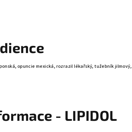
edience
ponská, opuncie mexická, rozrazil lékařský, tužebník jilmový,
formace - LIPIDOL