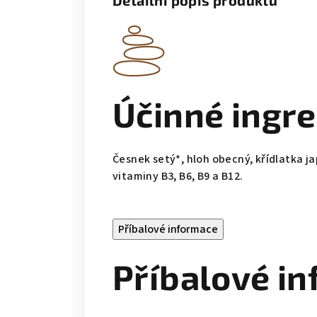
Detailní popis produktu
Účinné ingr
Česnek setý*, hloh obecný, křídlatka ja
vitaminy B3, B6, B9 a B12.
Příbalové informace
Příbalové in