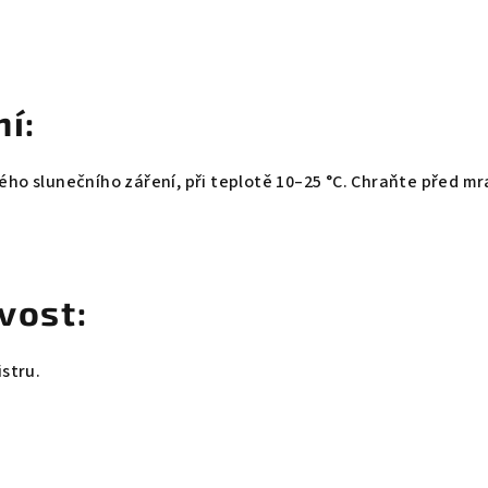
í:
ho slunečního záření, při teplotě 10–25 °C. Chraňte před m
vost:
stru.