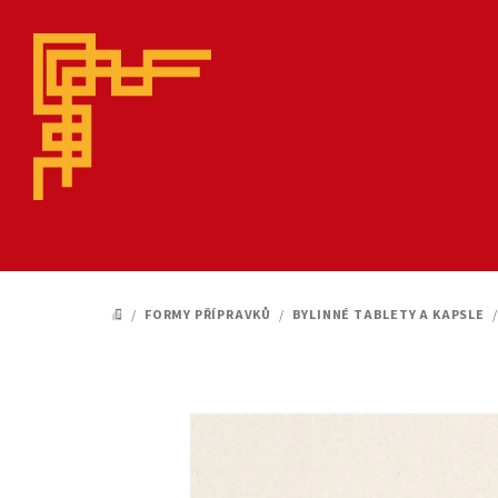
Přejít
na
obsah
/
FORMY PŘÍPRAVKŮ
/
BYLINNÉ TABLETY A KAPSLE
/
DOMŮ