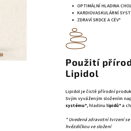
OPTIMÁLNÍ HLADINA CHOL
KARDIOVASKULÁRNÍ SYS
ZDRAVÍ SRDCE A CÉV*
Použití příro
Lipidol
Lipidol je čistě přírodní produ
Svým vyváženým složením na
systému*
, hladinu
lipidů*
a ch
* Uvedená zdravotní tvrzení s
hvězdičkou ve složení