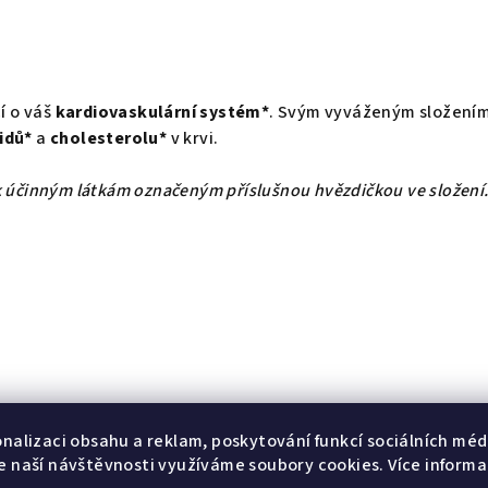
í o váš
kardiovaskulární systém*
. Svým vyváženým složení
pidů*
a
cholesterolu*
v krvi.
 k účinným látkám označeným příslušnou hvězdičkou ve složení
m) (133,2 mg)*, rostlinná kapsle (HPMC), slunečnicový lecitin
onalizaci obsahu a reklam, poskytování funkcí sociálních médi
t z křídlatky japonské (Reynoutria japonica) (53,3 mg), extra
e naší návštěvnosti využíváme soubory cookies. Více informa
ékařského (Veronica officinalis) (48 mg), stabilizátor – celuló