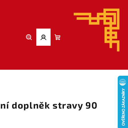
Hledat
Přihlášení
Nákupní
košík
dní doplněk stravy 90