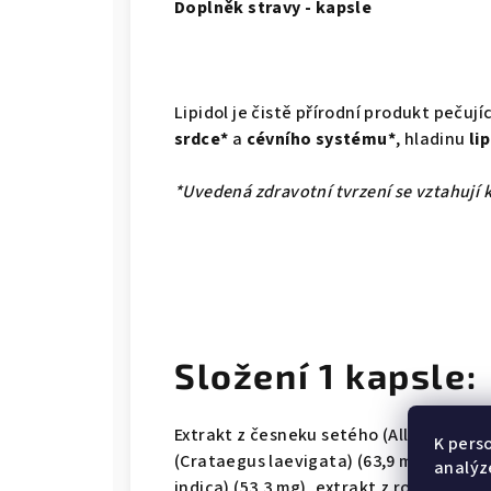
Doplněk stravy - kapsle
Lipidol je čistě přírodní produkt pečujíc
srdce*
a
cévního systému*
, hladinu
li
*Uvedená zdravotní tvrzení se vztahují
Složení 1 kapsle:
Extrakt z česneku setého (Allium sativu
K pers
(Crataegus laevigata) (63,9 mg), extrak
analýz
indica) (53,3 mg), extrakt z rozrazilu l