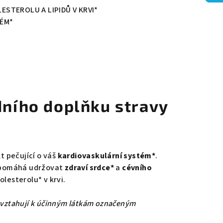
ESTEROLU A LIPIDŮ V KRVI*
TÉM*
dního doplňku stravy
kt pečující o váš
kardiovaskulární systém*
.
pomáhá udržovat
zdraví srdce*
a
cévního
olesterolu* v krvi.
e vztahují k účinným látkám označeným