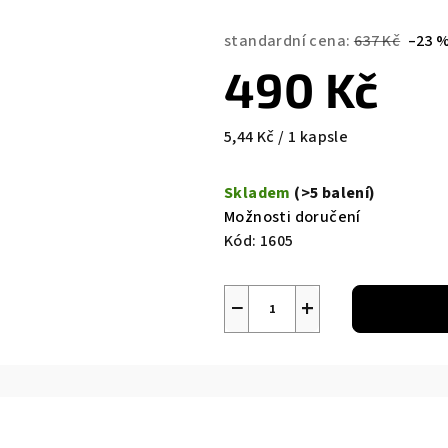
standardní cena:
637 Kč
–23 
490 Kč
Měrná
5,44 Kč / 1 kapsle
cena:
Skladem
(>5 balení)
Možnosti doručení
Kód:
1605
−
+