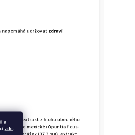
m napomáhá udržovat
zdraví
.
 (79,9 mg), extrakt z hlohu obecného
í a
kt z opuncie mexické (Opuntia ficus-
cí
zde
.
za, kakaový prášek (37,3 mg), extrakt