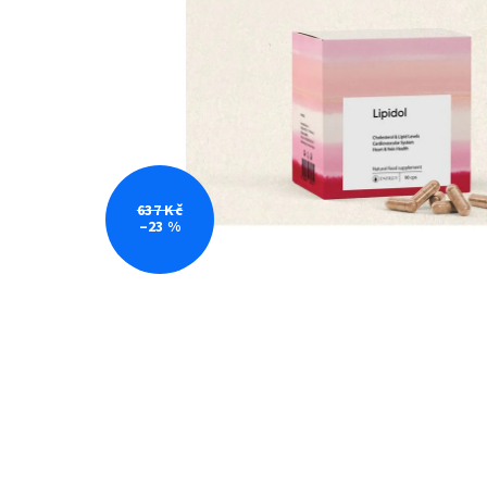
637 Kč
–23 %