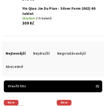
Yin Qiao Jie Du Pian - Silver Form (002) 60
tablet
Skladem
(>5 balení)
309 Kč
Ř
a
Nejlevnější
Nejdražší
Nejprodávanější
z
e
Abecedně
n
í
p
Otevřít filtr
r
V
o
Akce
Akce
ý