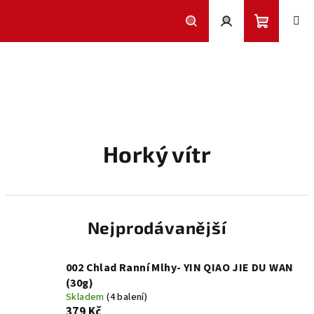
Přejít
na
obsah
Nákupní
Hledat
Přihlášení
košík
Horký vítr
Nejprodávanější
002 Chlad Ranní Mlhy- YIN QIAO JIE DU WAN
(30g)
Skladem
(4 balení)
379 Kč