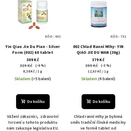
d
p
u
i
k
s
t
p
ů
KÓD:
442
KÓD:
731
r
Yin Qiao Jie Du Pian - Silver
002 Chlad Ranní Mlhy- YIN
o
Form (002) 60 tablet
QIAO JIE DU WAN (30g)
d
309 Kč
379 Kč
u
329 Kč
399 Kč
(–6 %)
(–5 %)
Měrná
Měrná
k
8,58 Kč / 1 g
12,63 Kč / 1 g
cena:
cena:
Skladem
(>5 balení)
Skladem
(4 balení)
t
ů
Do košíku
Do košíku
Vážení zákazníci, zdravotní
Chlad ranní mlhy je bylinná
tvrzení u tohoto produktu
směs tradiční čínské medicíny
nám zakazuje legislativa EU.
ve formě tablet od