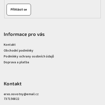
v
ý
Přihlásit se
p
i
s
u
Informace pro vás
Kontakt
Obchodní podmínky
Podmínky ochrany osobních údajů
Doprava a platba
Kontakt
eres.novotny
@
email.cz
737156822