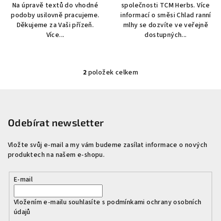
Na úpravě textů do vhodné
společnosti TCM Herbs. Více
podoby usilovně pracujeme.
informací o směsi Chlad ranní
Děkujeme za Vaši přízeň.
mlhy se dozvíte ve veřejně
Více...
dostupných...
2
položek celkem
O
v
Z
l
á
á
p
Odebírat newsletter
d
a
a
c
Vložte svůj e-mail a my vám budeme zasílat informace o nových
t
produktech na našem e-shopu.
í
í
p
r
E-mail
v
k
Vložením e-mailu souhlasíte s
podmínkami ochrany osobních
údajů
y