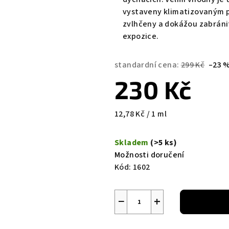
vystaveny klimatizovaným p
zvlhčeny a dokážou zabrán
expozice.
standardní cena:
299 Kč
–23 
230 Kč
Měrná
12,78 Kč / 1 ml
cena:
Skladem
(>5 ks)
Možnosti doručení
Kód:
1602
−
+