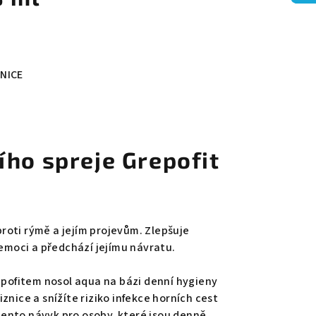
ZNICE
ího spreje Grepofit
proti rýmě a jejím projevům. Zlepšuje
emoci a předchází jejímu návratu.
pofitem nosol aqua na bázi denní hygieny
iznice a snížíte riziko infekce horních cest
tento návyk pro osoby, které jsou denně