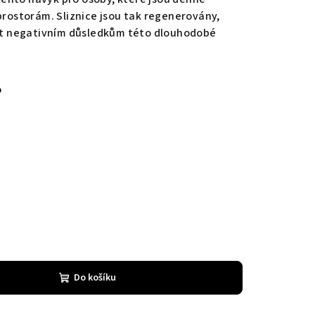
rostorám. Sliznice jsou tak regenerovány,
it negativním důsledkům této dlouhodobé
%
Do košíku