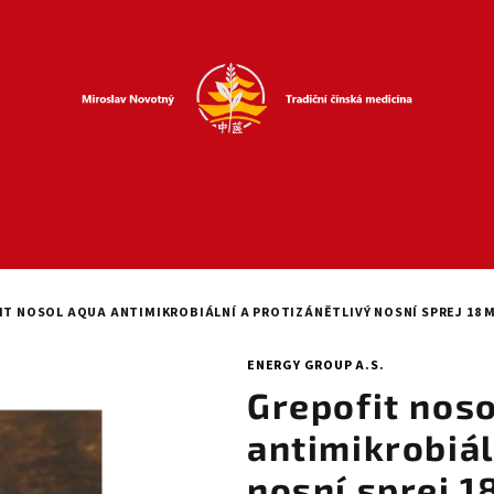
T NOSOL AQUA ANTIMIKROBIÁLNÍ A PROTIZÁNĚTLIVÝ NOSNÍ SPREJ 18 
ENERGY GROUP A.S.
Grepofit nos
antimikrobiál
nosní sprej 1