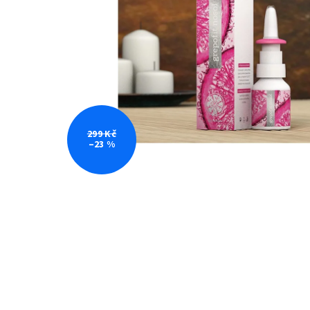
299 Kč
–23 %