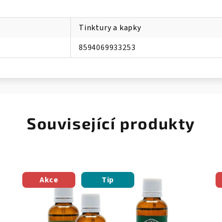
Tinktury a kapky
8594069933253
Související produkty
Akce
Tip