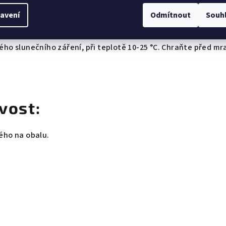
avení
Odmítnout
Souh
í:
ho slunečního záření, při teplotě 10-25 °C. Chraňte před m
vost:
ého na obalu.