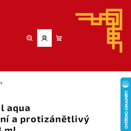
Hledat
Přihlášení
Nákupní
košík
ML
ol aqua
ní a protizánětlivý
8 ml