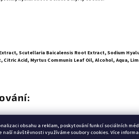
f Extract, Scutellaria Baicalensis Root Extract, Sodium Hy
t, Citric Acid, Myrtus Communis Leaf Oil, Alcohol, Aqua, Li
ování:
onalizaci obsahu a reklam, poskytování funkcí sociálních médi
e naší návštěvnosti využíváme soubory cookies. Více informa