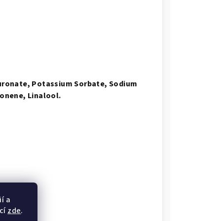
aluronate, Potassium Sorbate, Sodium
monene, Linalool.
í a
cí
zde
.