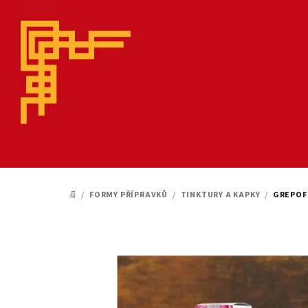
Přejít
na
obsah
/
FORMY PŘÍPRAVKŮ
/
TINKTURY A KAPKY
/
GREPOFI
DOMŮ