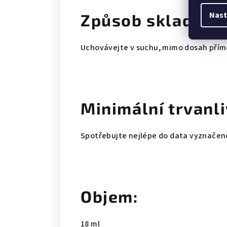
Nast
Způsob skladován
Uchovávejte v suchu, mimo dosah přímé
Minimální trvanli
Spotřebujte nejlépe do data vyznačen
Objem:
18 ml