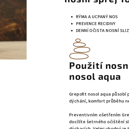
RÝMA A UCPANÝ NOS
PREVENCE RECIDIVY
DENNÍ OČISTA NOSNÍ SLI
Použití nosn
nosol aqua
Grepofit nosol aqua působí 
dýchání, komfort průběhu n
Preventivním ošetřením Gre
docílíte šetrného očištění sl
dýchacích. Velmi vhodný je 