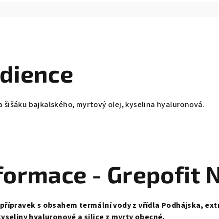
edience
 a šišáku bajkalského, myrtový olej, kyselina hyaluronová.
formace - Grepofit 
přípravek s obsahem termální vody z vřídla Podhájska, extr
kyseliny hyaluronové a silice z myrty obecné.