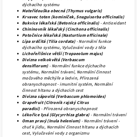
dýchacího systému
Mateřídouška obecná (Thymus vulgaris)
Krvavec toten (kominíček, Snaguisorba officinalis)
Bukvice lékařská (Betonica officinalis)
- Antioxidant
Chininovník lékařský (Cinchona officinalis)
Potočnice lékařská (Nasturtium officinale)
Lípa srdčitá (Tilia cordata)
- Normální funkce
dýchacího systému, Vylučování vody z těla
Lichořeřišnice větší (Tropaeolum majus)
Divizna velkokvětá (Verbascum
densiflorum)
- Normální funkce dýchacího
systému, Normální trávení, Normální činnost
močového měchýře a ledvin, Přirozená
obranyschopnost - imunitní systém, Normální
činnost hltanu a dýchacích cest
Divizna sápovitá (Verbascum phlomoides)
Grapefruit (Citroník rajský Citrus
paradisi)
- Přirozená obranyschopnost
Lékořice lysá (Glycyrrhiza glabra)
- Normální trávení
Oman pravý (Inula helenium)
- Normální trávení -
chuť k jídlu, Normální činnost hltanu a dýchacích
cest, Vylučování vody z organizmu