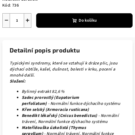
Kód:
736
−
+
Do košíku
Detailní popis produktu
Typickými syndromy, které se vztahují k dráze plic, jsou
dýchací obtíže, kašel, dušnost, bolesti v krku, pocení a
mnohé další.
Složení:
Bylinný extrakt 82,6 %
Sadec prorostlý (Eupatorium
perfoliatum)
- Normální funkce dýchacího systému
Křen selský (Armoracia rusticana)
Benedikt lékařský (Cnicus benedictus)
- Normální
trávení, Normální funkce dýchacího systému
Mateřídouška úzkolistá (Thymus
serpyllum)
- Normální trávení, Normální funkce