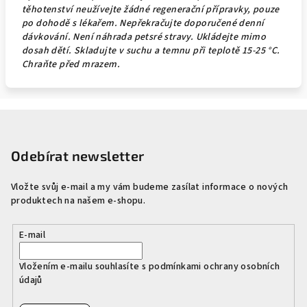
těhotenství neužívejte žádné regenerační přípravky, pouze
po dohodě s lékařem. Nepřekračujte doporučené denní
dávkování. Není náhrada petsré stravy. Ukládejte mimo
dosah dětí. Skladujte v suchu a temnu při teplotě 15-25 °C.
Chraňte před mrazem.
Z
á
p
Odebírat newsletter
a
Vložte svůj e-mail a my vám budeme zasílat informace o nových
t
produktech na našem e-shopu.
í
E-mail
Vložením e-mailu souhlasíte s
podmínkami ochrany osobních
údajů