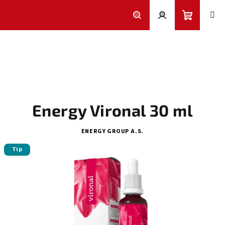
Přejít
na
obsah
Nákupní
Hledat
Přihlášení
košík
Energy Vironal 30 ml
ENERGY GROUP A.S.
Tip