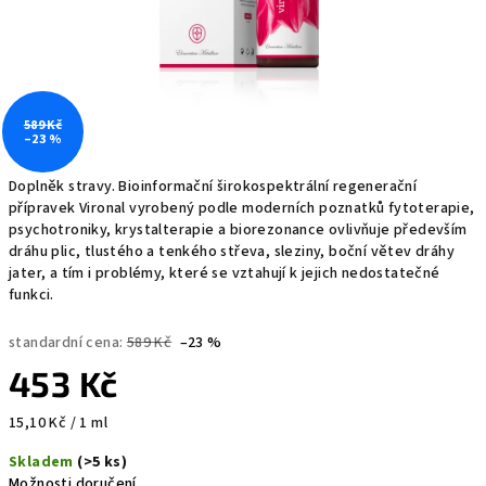
589 Kč
–23 %
Doplněk stravy. Bioinformační širokospektrální regenerační
přípravek Vironal vyrobený podle moderních poznatků fytoterapie,
psychotroniky, krystalterapie a biorezonance ovlivňuje především
dráhu plic, tlustého a tenkého střeva, sleziny, boční větev dráhy
jater, a tím i problémy, které se vztahují k jejich nedostatečné
funkci.
standardní cena:
589 Kč
–23 %
453 Kč
Měrná
15,10 Kč / 1 ml
cena:
Skladem
(>5 ks)
Možnosti doručení