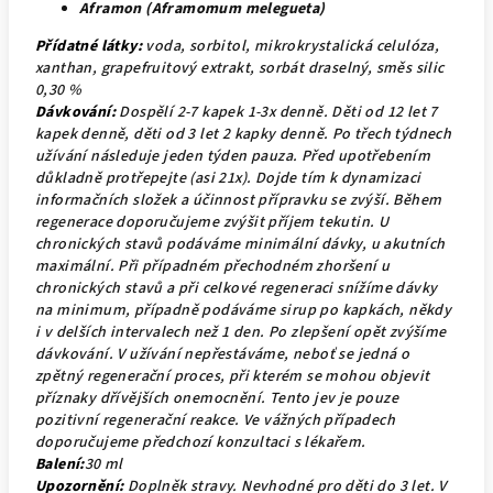
Aframon (Aframomum melegueta)
Přídatné látky:
voda, sorbitol, mikrokrystalická celulóza,
xanthan, grapefruitový extrakt, sorbát draselný, směs silic
0,30 %
Dávkování:
Dospělí 2-7 kapek 1-3x denně. Děti od 12 let 7
kapek denně, děti od 3 let 2 kapky denně. Po třech týdnech
užívání následuje jeden týden pauza. Před upotřebením
důkladně protřepejte (asi 21x). Dojde tím k dynamizaci
informačních složek a účinnost přípravku se zvýší. Během
regenerace doporučujeme zvýšit příjem tekutin. U
chronických stavů podáváme minimální dávky, u akutních
maximální. Při případném přechodném zhoršení u
chronických stavů a při celkové regeneraci snížíme dávky
na minimum, případně podáváme sirup po kapkách, někdy
i v delších intervalech než 1 den. Po zlepšení opět zvýšíme
dávkování. V užívání nepřestáváme, neboť se jedná o
zpětný regenerační proces, při kterém se mohou objevit
příznaky dřívějších onemocnění. Tento jev je pouze
pozitivní regenerační reakce. Ve vážných případech
doporučujeme předchozí konzultaci s lékařem.
Balení:
30 ml
Upozornění:
Doplněk stravy. Nevhodné pro děti do 3 let. V