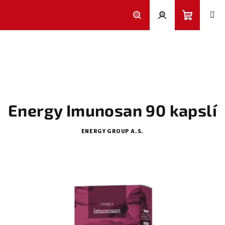
Přejít
na
obsah
Nákupní
Hledat
Přihlášení
košík
Energy Imunosan 90 kapslí
ENERGY GROUP A.S.