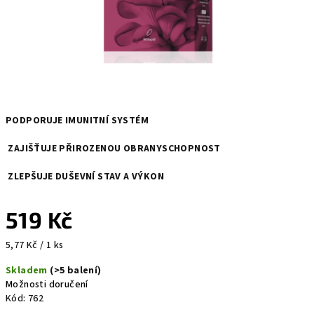
PODPORUJE IMUNITNÍ SYSTÉM
ZAJIŠŤUJE PŘIROZENOU OBRANYSCHOPNOST
ZLEPŠUJE DUŠEVNÍ STAV A VÝKON
519 Kč
Měrná
5,77 Kč / 1 ks
cena:
Skladem
(>5 balení)
Možnosti doručení
Kód:
762