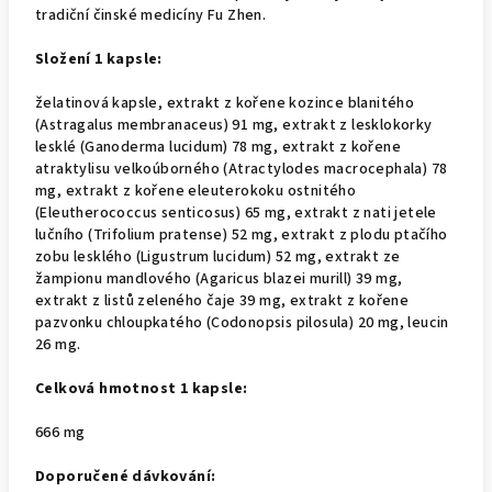
tradiční činské medicíny Fu Zhen.
Složení 1 kapsle:
želatinová kapsle, extrakt z kořene kozince blanitého
(Astragalus membranaceus) 91 mg, extrakt z lesklokorky
lesklé (Ganoderma lucidum) 78 mg, extrakt z kořene
atraktylisu velkoúborného (Atractylodes macrocephala) 78
mg, extrakt z kořene eleuterokoku ostnitého
(Eleutherococcus senticosus) 65 mg, extrakt z nati jetele
lučního (Trifolium pratense) 52 mg, extrakt z plodu ptačího
zobu lesklého (Ligustrum lucidum) 52 mg, extrakt ze
žampionu mandlového (Agaricus blazei murill) 39 mg,
extrakt z listů zeleného čaje 39 mg, extrakt z kořene
pazvonku chloupkatého (Codonopsis pilosula) 20 mg, leucin
26 mg.
Celková hmotnost 1 kapsle:
666 mg
Doporučené dávkování: