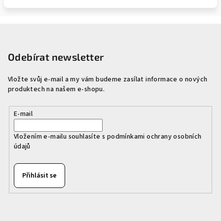
Z
á
p
Odebírat newsletter
a
Vložte svůj e-mail a my vám budeme zasílat informace o nových
t
produktech na našem e-shopu.
í
E-mail
Vložením e-mailu souhlasíte s
podmínkami ochrany osobních
údajů
Přihlásit se