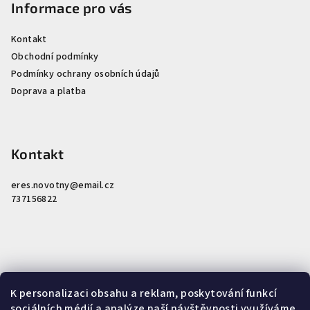
Informace pro vás
Kontakt
Obchodní podmínky
Podmínky ochrany osobních údajů
Doprava a platba
Kontakt
eres.novotny
@
email.cz
737156822
K personalizaci obsahu a reklam, poskytování funkcí
Nákupní košík
sociálních médií a analýze naší návštěvnosti využíváme