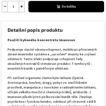
−
+
Do košíku
Detailní popis produktu
Použití bylinného koncentrátu Imunosan
Podporuje vlastní obranyschopnost, mobilizaci přirozených
zbraní imunitního systému a „vycvičení“ imunity ke zvýšení
odolnosti. Tento efekt podporuje schopnost řady
obsažených extraktů stimulovat produkci T-lymfocytů –
imunitních buněk s paměťovým efektem.
Při zatížení organismu chemickými látkami (špatná
životospráva, kouření, drogy, pobyt ve znečištěném
prostředí, manipulace s toxickými a radioaktivními látkami,
užívání velkého množství chemických léků, antibiotik...)
Imunosan působí proti poškozování buněk těla. Zlepšuje
psychickou i fyzickou kondici, odolnost při stresové zátěži