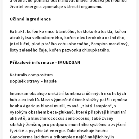
a efektivně pomáhá odstraňovat únavu. Dodává potřebnou
životní energii a zpomaluje stárnutí organismu.
Účinné ingredience
Extrakt: kořen kozince blanitého, lesklokorka lesklá, kořen
atraktylisu velkoúborného, kořen eleuterokoku ostnitého,
jetel luční, plod ptačího zobu obecného, žampion mandlový,
listy zeleného čaje, kořen pazvonku chloupkatého.
Příbalové informace - IMUNOSAN
Naturalis compositum
Doplněk stravy – kapsle
Imunosan obsahuje unikátní kombinaci účinných exotických
hub a extraktů. Mezi výjimečně účinné složky patří zejména
houba Agaricus blazei murill, zvaná ,,zlatý žampion“, s
vysokým obsahem beta-glukanů, které přispívají k imunitní
aktivitě, a Eleutherococcus sentiocosus, také zvaný
sibiřský ženšen, pro podporu imunitního systému a zvýšení
fyzické a psychické energie. Dále obsahuje houbu
Ganoderma lucidum a trikomplex nejúčinnějších bylin