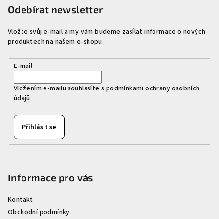
p
Odebírat newsletter
a
Vložte svůj e-mail a my vám budeme zasílat informace o nových
t
produktech na našem e-shopu.
í
E-mail
Vložením e-mailu souhlasíte s
podmínkami ochrany osobních
údajů
Přihlásit se
Informace pro vás
Kontakt
Obchodní podmínky