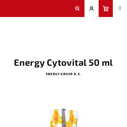
Přejít
na
obsah
Nákupní
Hledat
Přihlášení
košík
Energy Cytovital 50 ml
ENERGY GROUP A.S.