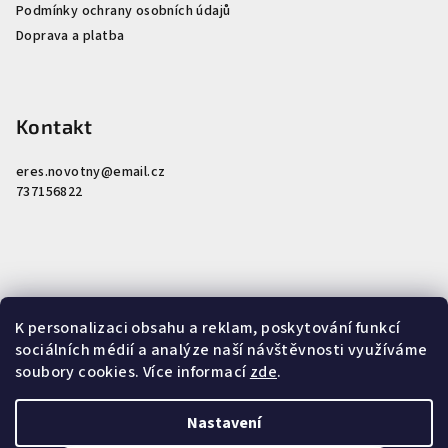
Podmínky ochrany osobních údajů
Doprava a platba
Kontakt
eres.novotny
@
email.cz
737156822
K personalizaci obsahu a reklam, poskytování funkcí
Nákupní košík
sociálních médií a analýze naší návštěvnosti využíváme
soubory cookies. Více informací
zde
.
0
ks /
0 Kč
Nastavení