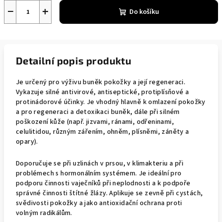
−
+
Do košíku
Detailní popis produktu
Je určený pro výživu buněk pokožky a její regeneraci.
Vykazuje silné antivirové, antiseptické, protiplísňové a
protinádorové účinky. Je vhodný hlavně k omlazení pokožky
a pro regeneraci a detoxikaci buněk, dále při silném
poškození kůže (např. jizvami, ránami, odřeninami,
celulitidou, různým zářením, ohněm, plísněmi, záněty a
opary).
Doporučuje se při uzlinách v prsou, v klimakteriu a při
problémech s hormonálním systémem. Je ideální pro
podporu činnosti vaječníků při neplodnosti a k podpoře
správné činnosti štítné žlázy. Aplikuje se zevně při cystách,
svědivosti pokožky a jako antioxidační ochrana proti
volným radikálům.