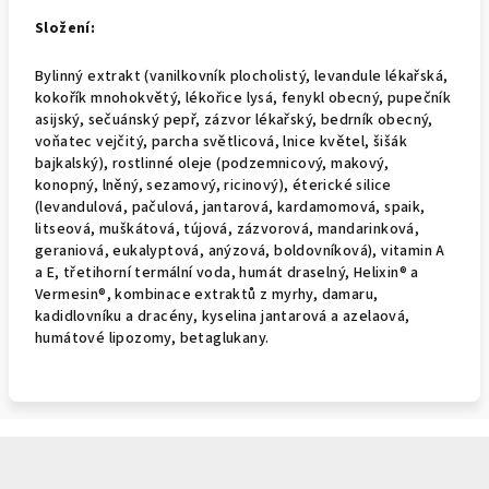
Složení:
Bylinný extrakt (vanilkovník plocholistý, levandule lékařská,
kokořík mnohokvětý, lékořice lysá, fenykl obecný, pupečník
asijský, sečuánský pepř, zázvor lékařský, bedrník obecný,
voňatec vejčitý, parcha světlicová, lnice květel, šišák
bajkalský), rostlinné oleje (podzemnicový, makový,
konopný, lněný, sezamový, ricinový), éterické silice
(levandulová, pačulová, jantarová, kardamomová, spaik,
litseová, muškátová, tújová, zázvorová, mandarinková,
geraniová, eukalyptová, anýzová, boldovníková), vitamin A
a E, třetihorní termální voda, humát draselný, Helixin® a
Vermesin®, kombinace extraktů z myrhy, damaru,
kadidlovníku a dracény, kyselina jantarová a azelaová,
humátové lipozomy, betaglukany.
Z
á