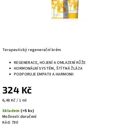
Terapeutický regenerační krém
REGENERACE, HOJENÍ A OMLAZENÍ KŮŽE
HORMONÁLNÍ SYSTÉM, ŠTÍTNÁ ŽLÁZA
PODPORUJE EMPATII A HARMONII
324 Kč
Měrná
6,48 Kč / 1 ml
cena:
Skladem
(>5 ks)
Možnosti doručení
Kód:
780