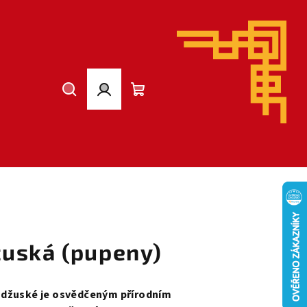
Hledat
Přihlášení
Nákupní
košík
uská (pupeny)
ndžuské je osvědčeným přírodním