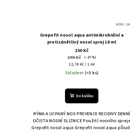
KÓD:
16
Grepofit nosol aqua antimikrobiální a
protizánětlivý nosní sprej 18 ml
230 Kč
299 Kč
(–23 %)
Měrná
12,78 Kč / 1 ml
cena:
Skladem
(>5 ks)
Do košíku
RÝMA A UCPANÝ NOS PREVENCE RECIDIVY DENN
OČISTA NOSNÍ SLIZNICE Použití nosního sprej
Grepofit nosol aqua Grepofit nosol aqua půso