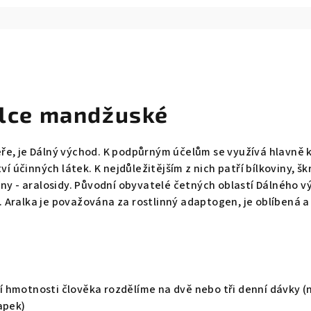
alce mandžuské
eře, je Dálný východ. K podpůrným účelům se využívá hlavně
účinných látek. K nejdůležitějším z nich patří bílkoviny, škr
iny - aralosidy. Původní obyvatelé četných oblastí Dálného v
. Aralka je považována za rostlinný adaptogen, je oblíbená 
 hmotnosti člověka rozdělíme na dvě nebo tři denní dávky (n
apek)