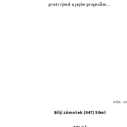
proti rýmě a jejím projevům....
KÓD:
10
Bílý zámotek (047) 50ml