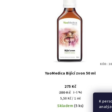
KÓD:
10
YaoMedica Bijící zvon 50 ml
275 Kč
280 Kč
(–1 %)
Měrná
5,50 Kč / 1 ml
K pers
cena:
Skladem
(5 ks)
analýz