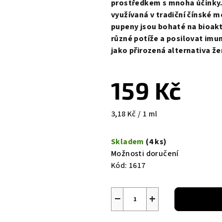
prostředkem s mnoha účinky.
využívaná v tradiční čínské m
pupeny jsou bohaté na bioakt
různé potíže a posilovat imun
jako přirozená alternativa že
159 Kč
Měrná
3,18 Kč / 1 ml
cena:
Skladem
(4 ks)
Možnosti doručení
Kód:
1617
−
+