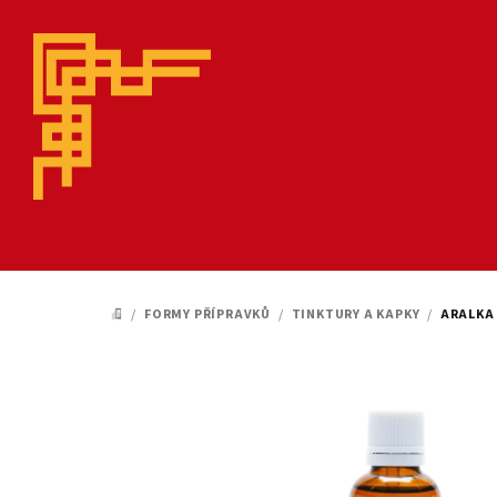
Přejít
na
obsah
/
FORMY PŘÍPRAVKŮ
/
TINKTURY A KAPKY
/
ARALKA
DOMŮ