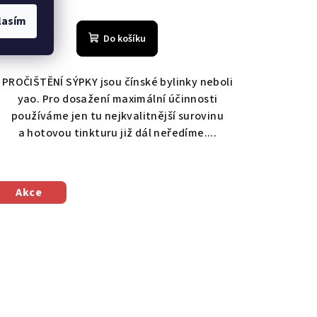
lasím
Do košíku
PROČIŠTĚNÍ SÝPKY jsou čínské bylinky neboli
yao. Pro dosažení maximální účinnosti
používáme jen tu nejkvalitnější surovinu
a hotovou tinkturu již dál neředíme....
Akce