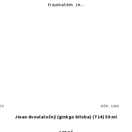
traumatem. Je...
73
KÓD:
1286
Jinan dvoulaločný (ginkgo biloba) (T14) 50 ml