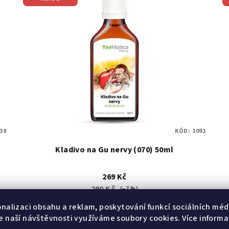
38
KÓD:
1091
Kladivo na Gu nervy (070) 50ml
269 Kč
290 Kč
(–7 %)
Měrná
5,38 Kč / 1 ml
onalizaci obsahu a reklam, poskytování funkcí sociálních médi
cena:
Skladem
(4 ks)
e naší návštěvnosti využíváme soubory cookies. Více informa