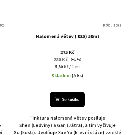
02
KÓD:
1052
Nalomená větev ( 035) 50ml
275 Kč
280 Kč
(–1 %)
Měrná
5,50 Kč / 1 ml
cena:
Skladem
(5 ks)
Do košíku
Í
Tinktura Nalomená větev posiluje
e
Shen (Ledviny) a Gan (Játra), a tím vyživuje
bí
Gu (kosti). Uvolňuje Xue Yu (krevní stáze) vzniklé