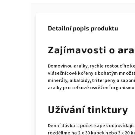
Detailní popis produktu
Zajímavosti o ar
Domovinou aralky, rychle rostoucího k
vlásečnicové kořeny s bohatým množství 
minerály, alkaloidy, triterpeny a sapon
aralky pro celkové osvěžení organismu
Užívání tinktury
Denní dávka = počet kapek odpovídající
rozdělíme na 2 x 30 kapek nebo 3 x 20 k