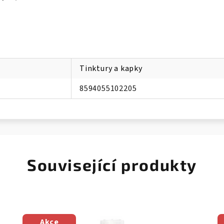
Tinktury a kapky
8594055102205
Související produkty
Akce