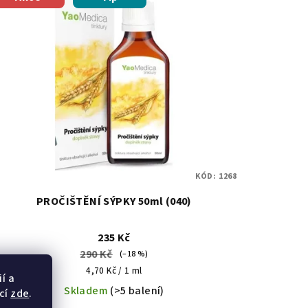
KÓD:
1268
PROČIŠTĚNÍ SÝPKY 50ml (040)
235 Kč
290 Kč
(–18 %)
Měrná
4,70 Kč / 1 ml
í a
cena:
Skladem
(>5 balení)
cí
zde
.