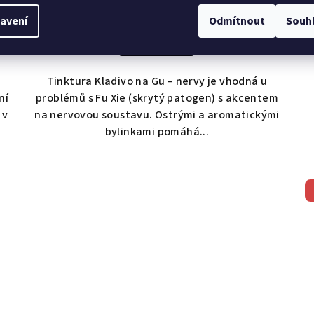
avení
Odmítnout
Souh
Do košíku
Tinktura Kladivo na Gu – nervy je vhodná u
ní
problémů s Fu Xie (skrytý patogen) s akcentem
 v
na nervovou soustavu. Ostrými a aromatickými
bylinkami pomáhá...