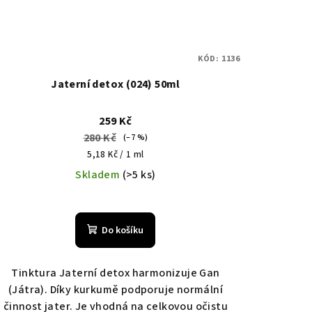
KÓD:
1136
Jaterní detox (024) 50ml
259 Kč
280 Kč
(–7 %)
Měrná
5,18 Kč / 1 ml
cena:
Skladem
(>5 ks)
Do košíku
Tinktura Jaterní detox harmonizuje Gan
(Játra). Díky kurkumě podporuje normální
činnost jater. Je vhodná na celkovou očistu