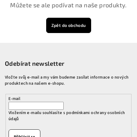
Můžete se ale podívat na naše produkty.
Zpět do obchodu
Z
á
p
Odebírat newsletter
a
Vložte svůj e-mail a my vám budeme zasílat informace o nových
t
produktech na našem e-shopu.
í
E-mail
Vložením e-mailu souhlasíte s
podmínkami ochrany osobních
údajů
Přihlásit se