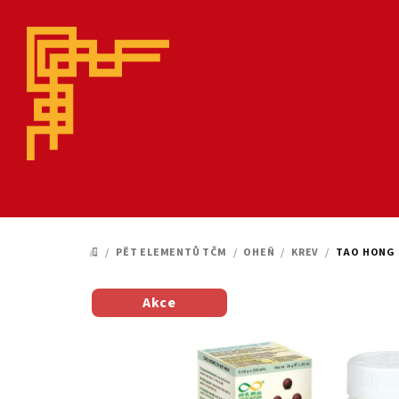
Přejít
na
obsah
/
PĚT ELEMENTŮ TČM
/
OHEŇ
/
KREV
/
TAO HONG S
DOMŮ
Akce