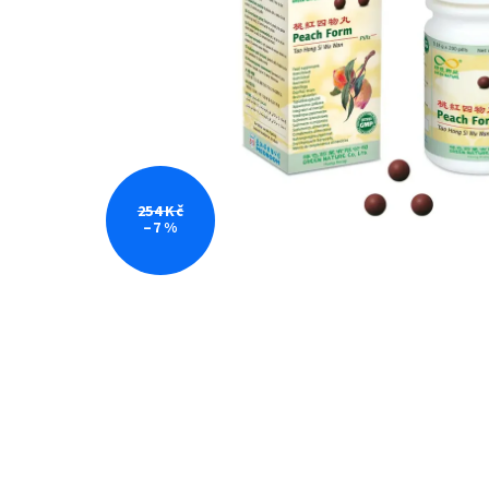
254 Kč
–7 %