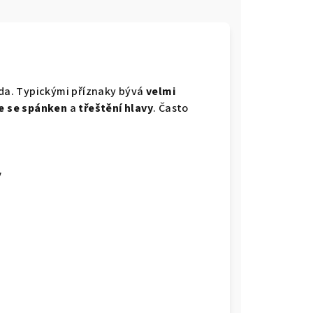
áda. Typickými příznaky bývá
velmi
e se spánken
a
třeštění hlavy
. Často
y