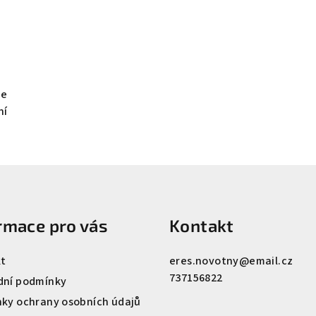
je
ní
rmace pro vás
Kontakt
t
eres.novotny
@
email.cz
737156822
ní podmínky
ky ochrany osobních údajů