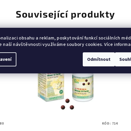
Související produkty
onalizaci obsahu a reklam, poskytování funkcí sociálních médi
e naší návštěvnosti využíváme soubory cookies. Více informa
Akce
Tip
avení
Odmítnout
Souh
80
KÓD:
714