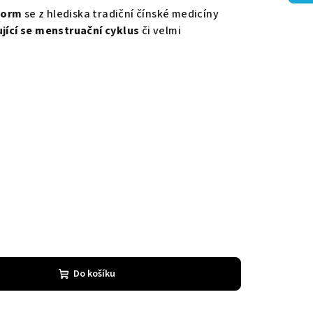
 Form
se z hlediska tradiční čínské medicíny
jící se menstruační cyklus
či velmi
Do košíku