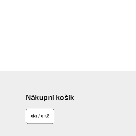
Nákupní košík
0
ks /
0 Kč