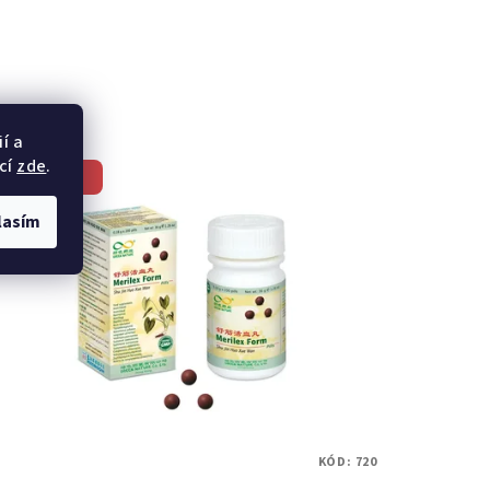
í a
cí
zde
.
Akce
lasím
KÓD:
720