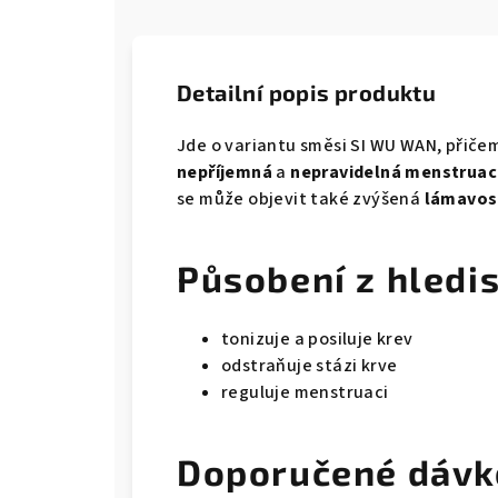
Detailní popis produktu
Jde o variantu směsi SI WU WAN, přiče
nepříjemná
a
nepravidelná menstruac
se může objevit také zvýšená
lámavos
Působení z hledis
tonizuje a posiluje krev
odstraňuje stázi krve
reguluje menstruaci
Doporučené dávk