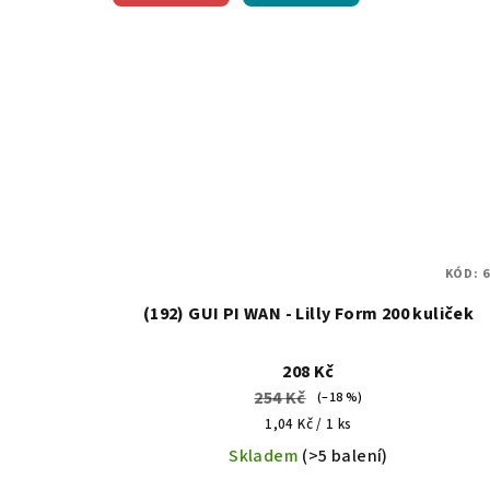
KÓD:
6
(192) GUI PI WAN - Lilly Form 200 kuliček
208 Kč
254 Kč
(–18 %)
Měrná
1,04 Kč / 1 ks
cena:
Skladem
(>5 balení)