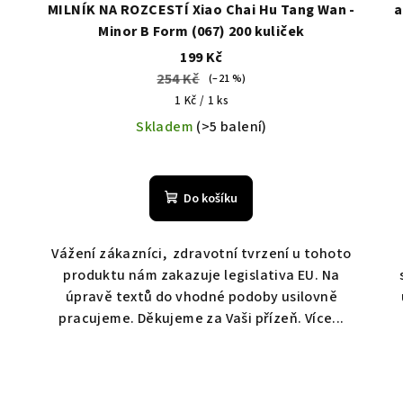
MILNÍK NA ROZCESTÍ Xiao Chai Hu Tang Wan -
a
Minor B Form (067) 200 kuliček
199 Kč
254 Kč
(–21 %)
Měrná
1 Kč / 1 ks
cena:
Skladem
(>5 balení)
Do košíku
o
Vážení zákazníci, zdravotní tvrzení u tohoto
produktu nám zakazuje legislativa EU. Na
úpravě textů do vhodné podoby usilovně
pracujeme. Děkujeme za Vaši přízeň. Více...