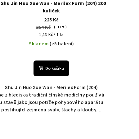
 Shu Jin Huo Xue Wan - Merilex Form (204) 200
kuliček
225 Kč
254 Kč
(–11 %)
Měrná
1,13 Kč / 1 ks
cena:
Skladem
(>5 balení)
Průměrné
hodnocení
Do košíku
produktu
je
5,0
Shu Jin Huo Xue Wan - Merilex Form (204)
z
se z hlediska tradiční čínské medicíny používá
5
u stavů jako jsou potíže pohybového aparátu
hvězdiček.
postihující zejména svaly, šlachy a klouby....