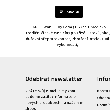
Průměrné
hodnocení
Do košíku
produktu
je
5,0
Gui Pi Wan - Lilly Form (192) se z hlediska
z
tradiční čínské medicíny používá u stavů jako 
5
duševní přepracovanost, zhoršení intelektuál
hvězdiček.
výkonnosti,...
Z
á
Odebírat newsletter
Info
p
a
Vložte svůj e-mail a my vám
Kontak
budeme zasílat informace o
t
Obchod
nových produktech na našem e-
Podmín
í
shopu.