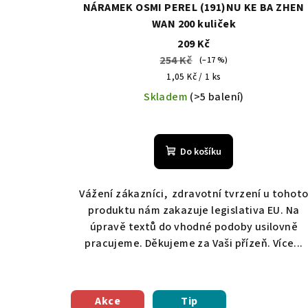
NÁRAMEK OSMI PEREL (191)NU KE BA ZHEN
WAN 200 kuliček
209 Kč
254 Kč
(–17 %)
Měrná
1,05 Kč / 1 ks
cena:
Skladem
(>5 balení)
Do košíku
Vážení zákazníci, zdravotní tvrzení u tohot
produktu nám zakazuje legislativa EU. Na
úpravě textů do vhodné podoby usilovně
pracujeme. Děkujeme za Vaši přízeň. Více...
Akce
Tip