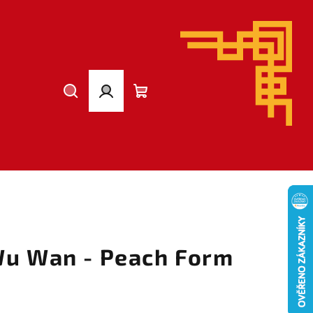
Hledat
Přihlášení
Nákupní
košík
Wu Wan - Peach Form