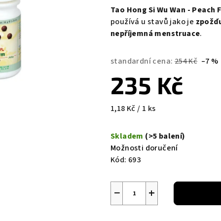
Tao Hong Si Wu Wan - Peach
používá u stavů jako je
zpožďu
nepříjemná menstruace
.
standardní cena:
254 Kč
–7 %
235 Kč
Měrná
1,18 Kč / 1 ks
cena:
Skladem
(>5 balení)
Možnosti doručení
Kód:
693
−
+