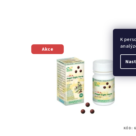
K pers
analýz
Akce
Nast
KÓD:
6