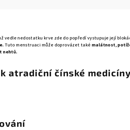
mž vedle nedostatku krve zde do popředí vystupuje její blok
e.
Tuto menstruaci může doprovázet také
malátnost
,
potíž
t nehtů.
k atradiční čínské medicín
ování