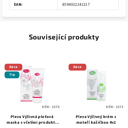
EAN
:
8594022242217
Související produkty
Akce
Akce
Tip
KÓD:
1570
KÓD:
1573
Pleva Výživná pleťová
Pleva Výživný krém s
maska s včelími produkty
mateří kašičkou 4v1