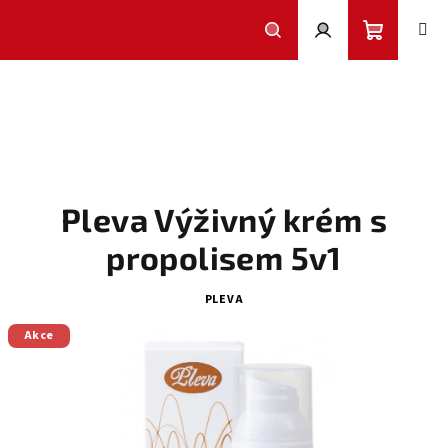
Přejít
na
obsah
Nákupní
Hledat
Přihlášení
košík
Pleva Výživný krém s
propolisem 5v1
PLEVA
Akce