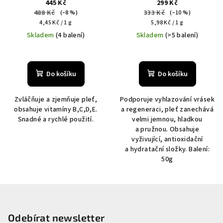
100g
445 Kč
299 Kč
488 Kč
333 Kč
(–8 %)
(–10 %)
Měrná
Měrná
4,45 Kč / 1 g
5,98 Kč / 1 g
cena:
cena:
Skladem
(4 balení)
Skladem
(>5 balení)
Do košíku
Do košíku
Zvláčňuje a zjemňuje pleť,
Podporuje vyhlazování vrásek
obsahuje vitamíny B,C,D,E.
a regeneraci, pleť zanechává
Snadné a rychlé použití.
velmi jemnou, hladkou
a pružnou. Obsahuje
vyživující, antioxidační
a hydratační složky. Balení:
50g
Z
á
p
Odebírat newsletter