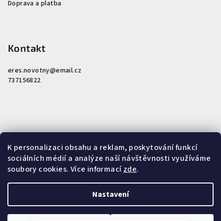
Doprava a platba
Kontakt
eres.novotny
@
email.cz
737156822
Nákupní košík
K personalizaci obsahu a reklam, poskytování funkcí
sociálních médií a analýze naší návštěvnosti využíváme
soubory cookies. Více informací
zde
.
0
ks /
0 Kč
Nastavení
Copyright 2026
Miroslav Novotný - Tradiční čínská medicína
.
Všechna práva vyhrazena.
Upravit nastavení cookies
Jitka z okr. Benešov