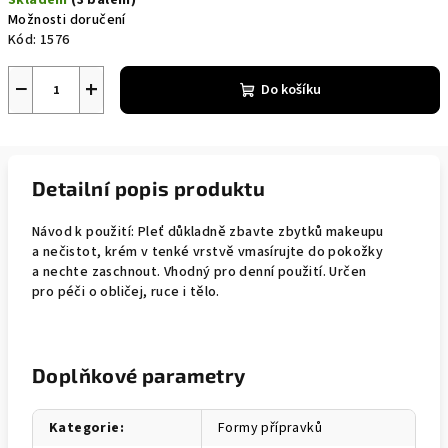
Skladem
(3 balení)
Možnosti doručení
Kód:
1576
−
+
Do košíku
Detailní popis produktu
Návod k použití: Pleť důkladně zbavte zbytků makeupu
a nečistot, krém v tenké vrstvě vmasírujte do pokožky
a nechte zaschnout. Vhodný pro denní použití. Určen
pro péči o obličej, ruce i tělo.
Doplňkové parametry
Kategorie
:
Formy přípravků