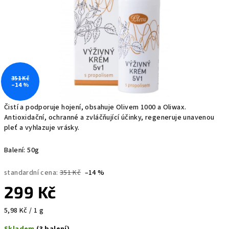
351 Kč
–14 %
Čistí a podporuje hojení, obsahuje Olivem 1000 a Oliwax.
Antioxidační, ochranné a zvláčňující účinky, regeneruje unavenou
pleť a vyhlazuje vrásky.
Balení: 50g
standardní cena:
351 Kč
–14 %
299 Kč
Měrná
5,98 Kč / 1 g
cena: