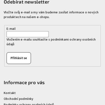
p
Odebírat newsletter
a
Vložte svůj e-mail a my vám budeme zasílat informace o nových
t
produktech na našem e-shopu.
í
E-mail
Vložením e-mailu souhlasíte s
podmínkami ochrany osobních
údajů
Přihlásit se
Informace pro vás
Kontakt
Obchodní podmínky
Podmínky ochrany osobních údajů