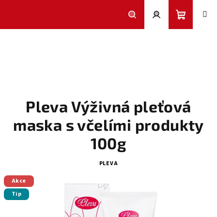
Přejít
na
obsah
Nákupní
Hledat
Přihlášení
košík
Pleva Výživná pleťová
maska s včelími produkty
100g
PLEVA
Akce
Tip