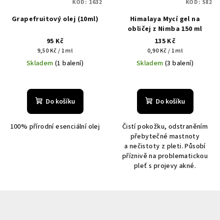
KÓD:
1632
KÓD:
582
Grapefruitový olej (10ml)
Himalaya Mycí gel na
obličej z Nimba 150 ml
95 Kč
135 Kč
Měrná
Měrná
9,50 Kč / 1 ml
0,90 Kč / 1 ml
cena:
cena:
Skladem
(1 balení)
Skladem
(3 balení)
Do košíku
Do košíku
100% přírodní esenciální olej
Čistí pokožku, odstraněním
přebytečné mastnoty
a nečistoty z pleti. Působí
příznivě na problematickou
pleť s projevy akné.
Z
á