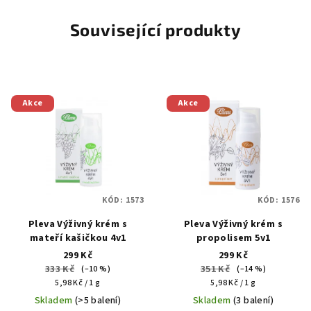
Související produkty
Akce
Akce
KÓD:
1573
KÓD:
1576
Pleva Výživný krém s
Pleva Výživný krém s
mateří kašičkou 4v1
propolisem 5v1
299 Kč
299 Kč
333 Kč
351 Kč
(–10 %)
(–14 %)
Měrná
Měrná
5,98 Kč / 1 g
5,98 Kč / 1 g
cena:
cena:
Skladem
(>5 balení)
Skladem
(3 balení)