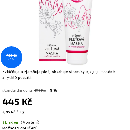
488 Kč
–8 %
Zvláčňuje a zjemňuje pleť, obsahuje vitamíny B,C,D,E. Snadné
a rychlé použití.
standardní cena:
488 Kč
–8 %
445 Kč
Měrná
4,45 Kč / 1 g
cena:
Skladem
(4 balení)
Možnosti doručení