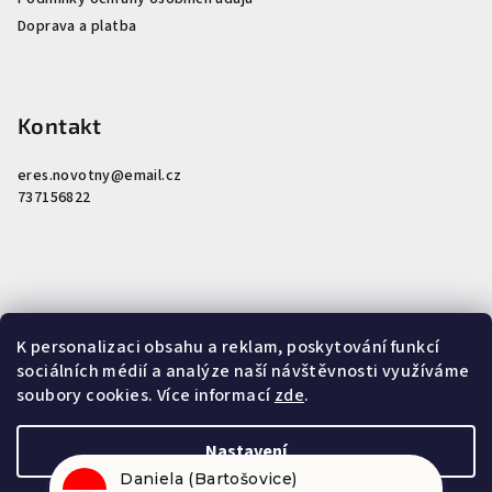
Doprava a platba
Kontakt
eres.novotny
@
email.cz
737156822
K personalizaci obsahu a reklam, poskytování funkcí
Nákupní košík
sociálních médií a analýze naší návštěvnosti využíváme
soubory cookies. Více informací
zde
.
0
ks /
0 Kč
Nastavení
Daniela (Bartošovice)
Copyright 2026
Miroslav Novotný - Tradiční čínská medicína
.
právě objednal:
(900) Nápoj čínských