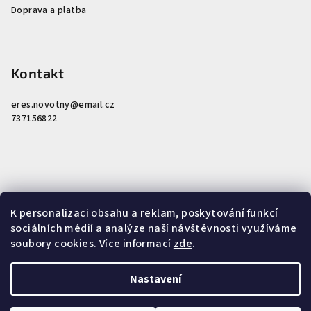
Doprava a platba
Kontakt
eres.novotny
@
email.cz
737156822
K personalizaci obsahu a reklam, poskytování funkcí
Nákupní košík
sociálních médií a analýze naší návštěvnosti využíváme
soubory cookies. Více informací
zde
.
0
ks /
0 Kč
Nastavení
Copyright 2026
Miroslav Novotný - Tradiční čínská medicína
.