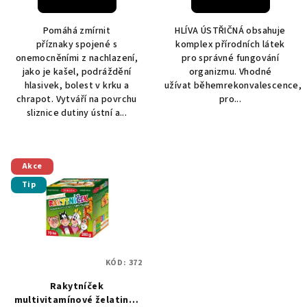
Pomáhá zmírnit
HLÍVA ÚSTŘIČNÁ obsahuje
příznaky spojené s
komplex přírodních látek
onemocněními z nachlazení,
pro správné fungování
jako je kašel, podráždění
organizmu. Vhodné
hlasivek, bolest v krku a
užívat běhemrekonvalescence,
chrapot. Vytváří na povrchu
pro...
sliznice dutiny ústní a...
Akce
Tip
KÓD:
372
Rakytníček
multivitamínové želatinky