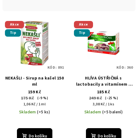
n
í
V
p
Akce
Akce
ý
r
Tip
Tip
p
o
i
d
s
u
p
k
KÓD:
891
KÓD:
360
r
t
NEKAŠLI - Sirup na kašel 150
HLÍVA ÚSTŘIČNÁ s
o
ů
ml
lactobacily a vitamínem C
d
60 kapslí
159 Kč
185 Kč
u
175 Kč
249 Kč
(–9 %)
(–25 %)
Měrná
Měrná
k
1,06 Kč / 1 ml
3,08 Kč / 1 ks
cena:
cena:
Skladem
(>5 ks)
Skladem
(>5 balení)
t
ů
Do košíku
Do košíku