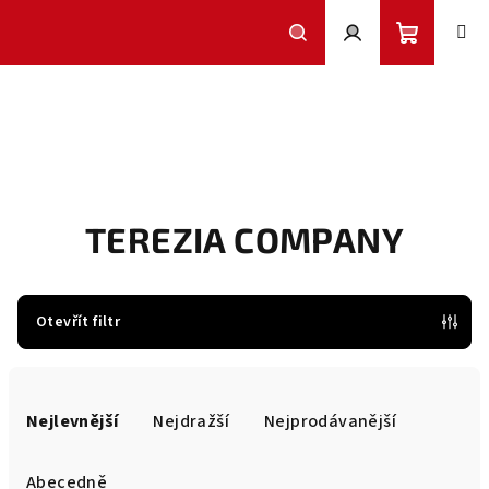
Přejít
na
obsah
Nákupní
Hledat
Přihlášení
košík
TEREZIA COMPANY
Otevřít filtr
Ř
a
Nejlevnější
Nejdražší
Nejprodávanější
z
e
Abecedně