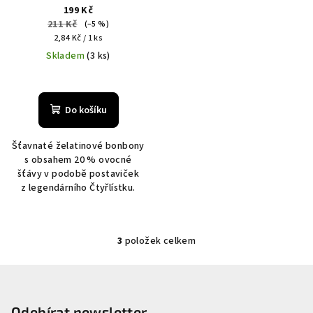
s rakytníkem 70 ks
199 Kč
211 Kč
(–5 %)
Měrná
2,84 Kč / 1 ks
cena:
Skladem
(3 ks)
Průměrné
hodnocení
produktu
Do košíku
je
5,0
Šťavnaté želatinové bonbony
z
s obsahem 20 % ovocné
5
šťávy v podobě postaviček
hvězdiček.
z legendárního Čtyřlístku.
3
položek celkem
O
v
Z
l
á
á
p
Odebírat newsletter
d