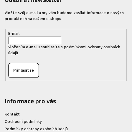
a
a
c
Vložte svůj e-mail a my vám budeme zasílat informace o nových
t
produktech na našem e-shopu.
í
í
p
r
E-mail
v
k
Vložením e-mailu souhlasíte s
podmínkami ochrany osobních
údajů
y
v
ý
Přihlásit se
p
i
s
u
Informace pro vás
Kontakt
Obchodní podmínky
Podmínky ochrany osobních údajů